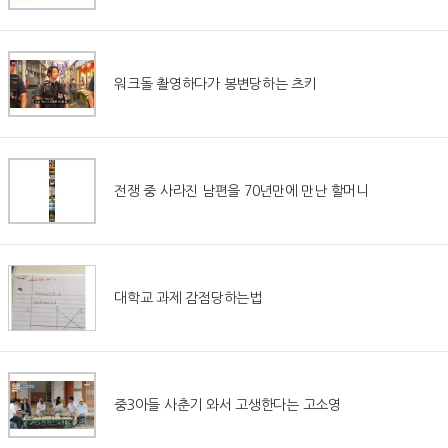
워크돌 촬영하다가 봉변당하는 츠키
전쟁 중 사라진 남편을 70년만에 만난 할머니
대학교 과제 감점당하는법
중3아들 사춘기 와서 고생한다는 고소영