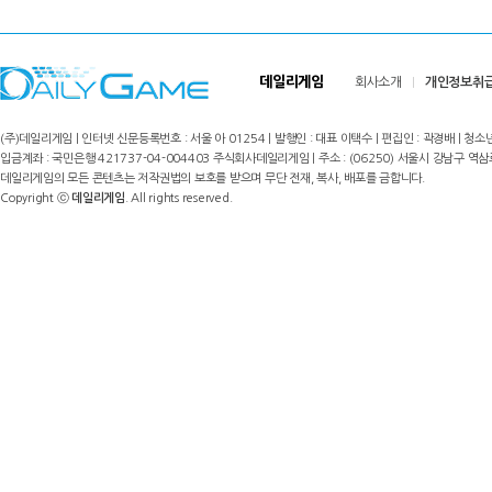
데일리게임
회사소개
개인정보취
(주)데일리게임 | 인터넷 신문등록번호 : 서울 아 01254 | 발행인 : 대표 이택수 | 편집인 : 곽경배 | 청소년
입금계좌 : 국민은행 421737-04-004403 주식회사데일리게임 | 주소 : (06250) 서울시 강남구 역삼로8길 17,
데일리게임의 모든 콘텐츠는 저작권법의 보호를 받으며 무단 전재, 복사, 배포를 금합니다.
Copyright ⓒ
데일리게임
. All rights reserved.