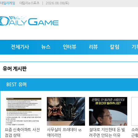
데일리게임
데일리e스포츠
2026.08.08(토)
전체기사
뉴스
인터뷰
리뷰
칼럼
기
유머 게시판
BEST 유머
요즘 신축아파트 사전
사무실의 프레데터 vs
절대로 지인한테 돈 빌
소래
점검 상태
에이리언
려주면 안되는 이유
근황