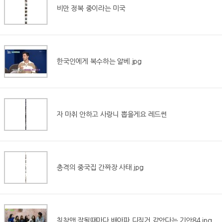
비만 정복 중이라는 미국
한국인에게 복수하는 알베.jpg
자 마취 안하고 사랑니 뽑을게요 레드썬
충격의 중국집 간짜장 사태.jpg
침착맨 잘될때마다 배아파 디질거 같았다는 기안84.jpg