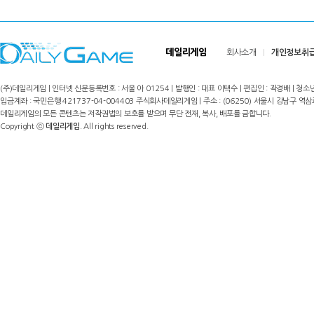
데일리게임
회사소개
개인정보취
(주)데일리게임 | 인터넷 신문등록번호 : 서울 아 01254 | 발행인 : 대표 이택수 | 편집인 : 곽경배 | 청소년
입금계좌 : 국민은행 421737-04-004403 주식회사데일리게임 | 주소 : (06250) 서울시 강남구 역삼로8길 17,
데일리게임의 모든 콘텐츠는 저작권법의 보호를 받으며 무단 전재, 복사, 배포를 금합니다.
Copyright ⓒ
데일리게임
. All rights reserved.