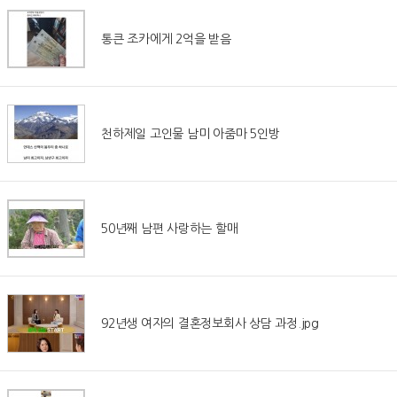
통큰 조카에게 2억을 받음
천하제일 고인물 남미 아줌마 5인방
50년째 남편 사랑하는 할매
92년생 여자의 결혼정보회사 상담 과정.jpg