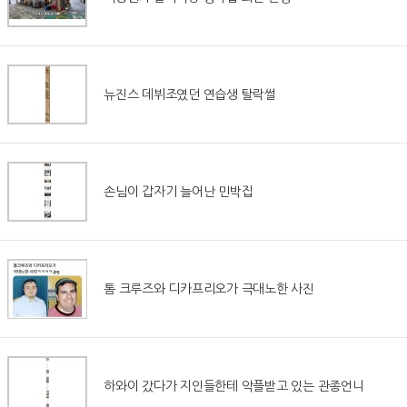
뉴진스 데뷔조였던 연습생 탈락썰
손님이 갑자기 늘어난 민박집
톰 크루즈와 디카프리오가 극대노한 사진
하와이 갔다가 지인들한테 악플받고 있는 관종언니