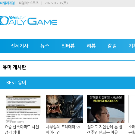
데일리게임
데일리e스포츠
2026.08.06(목)
전체기사
뉴스
인터뷰
리뷰
칼럼
기
유머 게시판
BEST 유머
요즘 신축아파트 사전
사무실의 프레데터 vs
절대로 지인한테 돈 빌
소래
점검 상태
에이리언
려주면 안되는 이유
근황