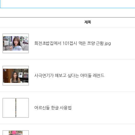
제목
회전초밥집에서 101접시 먹은 쯔양 근황.jpg
사극연기가 해보고 싶다는 아이돌 레전드
어르신들 한글 사용법