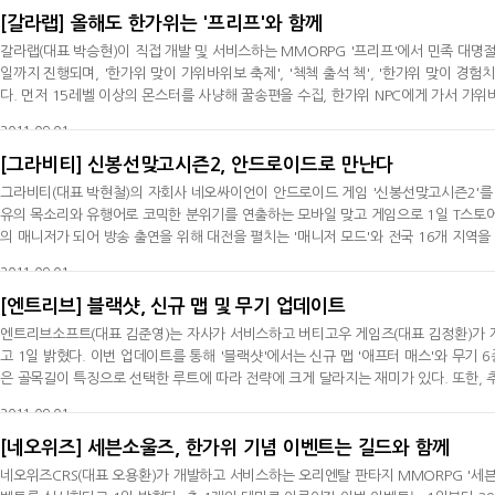
[갈라랩] 올해도 한가위는 '프리프'와 함께
갈라랩(대표 박승현)이 직접 개발 및 서비스하는 MMORPG '프리프'에서 민족 대명절
일까지 진행되며, '한가위 맞이 가위바위보 축제', '첵첵 출석 첵', '한가위 맞이 경
다. 먼저 15레벨 이상의 몬스터를 사냥해 꿀송편을 수집, 한가위 NPC에게 가서 가
이때 연승 횟수에 따라 ES 증폭의 두루마리를 포함한 10종의 인기 아이템들을 보상받
2011-09-01
고 출
[그라비티] 신봉선맞고시즌2, 안드로이드로 만난다
그라비티(대표 박현철)의 자회사 네오싸이언이 안드로이드 게임 '신봉선맞고시즌2'를 
유의 목소리와 유행어로 코믹한 분위기를 연출하는 모바일 맞고 게임으로 1일 T스토어
의 매니저가 되어 방송 출연을 위해 대전을 펼치는 '매니저 모드'와 전국 16개 지역을
치고받고, 더블미션, 콤보콤보, 2장 폭탄 등 다양한 서브룰과 게임 내 이벤트 및 아이
2011-09-01
[엔트리브] 블랙샷, 신규 맵 및 무기 업데이트
엔트리브소프트(대표 김준영)는 자사가 서비스하고 버티고우 게임즈(대표 김정환)가 개
고 1일 밝혔다. 이번 업데이트를 통해 '블랙샷'에서는 신규 맵 '애프터 매스'와 무기 
은 골목길이 특징으로 선택한 루트에 따라 전략에 크게 달라지는 재미가 있다. 또한, 추가
'Dragunov Black', 라이플 'MP5KPDW-D', 'AK47 Black'으로 이번 업데이트된 무기들은 대체로 연사와 관통력이 우수하다. '블랙샷'에서는 14일까지 신규
2011-09-01
이용자와 휴
[네오위즈] 세븐소울즈, 한가위 기념 이벤트는 길드와 함께
네오위즈CRS(대표 오용환)가 개발하고 서비스하는 오리엔탈 판타지 MMORPG '세