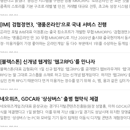
행한다고 밝혔다. 공성전 시스템을 구현한 정통 MMORPG '로쉬온라인'은 모든 것을
종족의 스토리를 기본 구조로 레벨 별 던전, 저레벨 대규모 전투, 초고속 성장 시스템 
개서비스를 기념해 한 달간 다양한 공동 이벤트를 진행한다. 먼저, 28일까지 게임 내 
2011-09-01
한 게임
[IMI] 검협정연3, '명품온라인'으로 국내 서비스 진행
온라인 포털 IMI(대표 이정훈)는 중국 킹소프트가 개발한 무협 MMORPG '검협정연3
스하는 '명품온라인'은 3D 무협 MMORPG로 지난 2009년 출시돼 중국현지에서 동
장- 이용자들이 가장 좋아하는 온라인게임' 등 다수 부문에서 1위를 수상하는 등게임
며 북송, 요국, 서하, 대리 등 4국 대립을 그리고 있으며, MMORPG 본연의 재미
2011-09-01
지난해중국
[블랙스톤] 신개념 웹게임 '웹고RPG'를 만나자
블랙스톤(대표 김형표)이 1일 신규 웹게임 '웹고RPG'를 공개했다.웹브라우저의 '웹'과
RPG'는 말 그대로 고스톱을 소재로 하고 있는 신개념 웹게임이다. 하지만 '웹고RPG'
심인 진짜 RPG기 때문이다.먼저 이용자는 장수를 얻기 위해 소, 뱀, 용과 같은 십이
채집, 사냥을 통해 장수를 육성하는 것이 게임의 핵심이다. 장수들은 획득한 포인트를 
2011-09-01
네오위즈, GDCA와 '상상버스' 출범 협약식 체결
네오위즈게임즈(대표 윤상규)는 경기디지털콘텐츠진흥원(원장 성열홍, 이하 GDCA)과
식을 체결했다고 1일 밝혔다. 이를 위해 지난 8월31일 경기도 성남시에 위치한 양
일환인 '상상버스'는 PC와 모바일 기기 등이 탑재된 이동식 디지털 콘텐츠 체험장이다
찾아가 각종 콘텐츠 및 기능성 게임 체험의 기회를 제공할 예정이다. 더불어 학급 현
2011-09-01
네