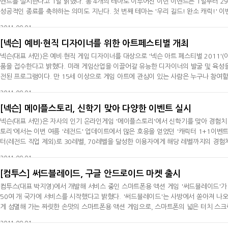
벤트를 실시한다고 1일 밝혔다. 총 4개의 테마로 이루어진 이번 이벤트는 1일부터 
성공적인 종료를 축하하는 의미도 지닌다. 첫 번째 테마는 '우리 길드! 완소 캐릭!'
다 '찬란하게 빛나는 숙련의 상징', '빛나는 영웅의 증표' 등의 아이템을 증정한다. 
2011-09-01
길드
[넥슨] 예비·현직 디자이너를 위한 아트페스티벌 개최
넥슨(대표 서민)은 예비·현직 게임 디자이너를 대상으로 '넥슨 아트 페스티벌 2011'(
품을 접수한다고 밝혔다. 미래 게임산업을 이끌어갈 유능한 디자이너의 발굴 및 육성을
전된 프로그램이다. 만 15세 이상으로 게임 아트에 관심이 있는 사람은 누구나 참여할 
까지 확대됐다. 작품 공모는 크게 메인 콘테스트의 일러스트 아트 부문, 실험작 콘테스
2011-09-01
주제에
[넥슨] 메이플스토리, 신학기 맞아 다양한 이벤트 실시
넥슨(대표 서민)은 자사의 인기 온라인게임 '메이플스토리'에서 신학기를 맞아 경험치
토리'에서는 이번 여름 '레전드' 업데이트에서 많은 호응을 얻었던 '캐릭터 1+1이벤트
터(레전드 직업 제외)로 30레벨, 70레벨을 달성한 이용자에게 해당 레벨까지의 경험치 물
0, 50레벨을 각각 달성할 때마다 캐시 치장 아이템인 '카우보이 세트', '카우보이' 
2011-09-01
[컴투스] 써드블레이드, 구글 안드로이드 마켓 출시
컴투스(대표 박지영)에서 개발해 서비스 중인 스마트폰용 액션 게임 '써드블레이드'가 
50여 개 국가에 서비스를 시작했다고 밝혔다. '써드블레이드'는 사방에서 쏟아져 나오는 몬스터들을 쌍검, 한손검, 대검 3가지 무기를 자유롭게 바꿔가며 시원하
게 섬멸해 가는 짜릿한 손맛의 스마트폰용 액션 게임으로, 스마트폰의 넓은 터치 스크
시원한 액션이 특징이다. 지난 4월 애플 앱스토어 서비스를 시작으로 T
2011-09-01