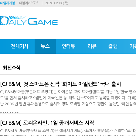
데일리게임
데일리e스포츠
2026.08.06(목)
전체기사
뉴스
인터뷰
리뷰
칼럼
기
최신소식
[CJ E&M] 첫 스마트폰 신작 '화이트 아일랜드' 국내 출시
CJ E&M넷마블(부문대표 조영기)은 아이폰용 '화이트아일랜드'를 지난 1일 한국 
드'를 먼저 출시하고 9월말에 미국·일본 등 해외 앱스토어에도 등록할 예정이다. 가격은 4.99달러다. 비주얼샤워(대표 박홍관)가 개발
난 2009년 일반 휴대폰용으로 출시돼 명작 모바일 게임으로 평판이 높았던 '하얀섬
가는 어드벤처 장르의 미스터리 추리물이다.'화이트아일랜드'는 복잡한 사용자 환경을
2011-09-02
실제
[CJ E&M] 로쉬온라인, 1일 공개서비스 시작
CJ E&M 넷마블(부문대표 조영기)은 갤럭시게이트(대표이사 홍문철)가 개발한 '로