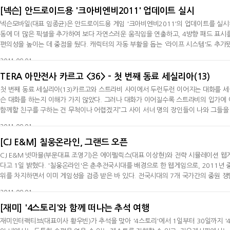
[넥슨] 안드로이드용 '크아비엔비2011' 업데이트 실시
넥슨모바일(대표 임종균)은 안드로이드용 게임 '크아비엔비2011'의 업데이트를 실시
동에 더 많은 픽셀을 추가하여 보다 자연스러운 움직임을 연출하고, 4방향 패드 표
편의성을 높이는 데 중점을 뒀다. 캐릭터의 자동 부활을 돕는 '라이프 시스템'도 추가됐다. 매 스테이지 당 1개의 '라이프'가 생성(누적불가)되어, 플레이 중 '라이
프'를 사용하면 캐릭터가 자동으로 부활하게 된다. 또 단색으로 구성된 사용자환경에 
2011-09-01
TERA 아만전사 카르고 <36> - 첫 번째 동료 세실리아(13)
첫 번째 동료 세실리아(13)카르고와 스트라비 사이에서 두런두런 이어지는 대화를 세
슨 대화를 하는지 이해가 가지 않았다. 그러나 대화가 이어질수록 스트라비의 입가에 
함께할 친구를 구하는 건 무척이나 어렵겠지”그 사이 서너 명의 장인들이 나와 그들을
눈 후 마음을 정한 듯 스트라비가 고개를 끄덕였다. “좋아. 강철의 결을 느끼고 무기
2011-09-01
[CJ E&M] 칠웅온라인, 그랜드 오픈
CJ E&M 넷마블(부문대표 조영기)은 에이펠릭스(대표 이상현)와 전략 시뮬레이션 
다고 1일 밝혔다. '칠웅온라인'은 춘추전국시대를 배경으로 한 웹게임으로, 2011년 
위를 차지하면서 이미 게임성을 검증 받은 바 있다. 전국시대의 7개 국가간의 중원 
방대하고 화려한 스킬, 임의대로 지정 가능한 진법 시스템, 친절한 가이드, 아기자기
2011-09-01
경품 이벤
[재미] '4스토리'와 함께 떠나는 추석 여행
재미인터랙티브(대표이사 황우빈)가 추석을 맞아 '4스토리'에서 1일부터 30일까지 '