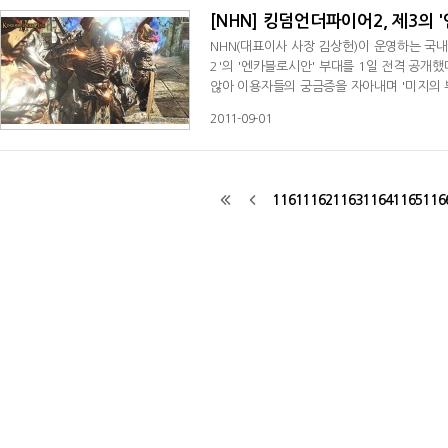
[NHN] 킹덤언더파이어2, 제3의
NHN(대표이사 사장 김상헌)이 운영하는 국
2'의 '엔카블로시안' 부대를 1일 전격 공개했
않아 이용자들의 궁금증을 자아내며 '미지의 
대한 의지와 경험에 의해 진화한다는 것이다.
2011-09-01
전투 목적을 수용할 수 있을 뿐 아니라 소규
에 맞게 병술을 전개하는 등 기본적인 핵심
1161
1162
1163
1164
1165
116