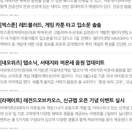
임 내에서는 독특한 송편을 얻을 수 있는 퀘스트를 진행할 수 있고, 자유게시판에서는
함께 천공전의 연장 선상에 있는 레이드 인던 업데이트가 예정되어 있다. 천공전 맵을
파티 플레이가 가능한 마르둑의 둥지가 준비되어 있다.레이드 인던은 최종 테스트를 
2011-09-01
[빅스푼] 레드블러드, 게임 카툰 타고 입소문 솔솔
빅스푼코퍼레이션(대표 박재우)은 고릴라바나나(대표 김찬준)가 개발한 멀티타겟팅 MM
지 내 카툰이 이용자들의 입소문을 타고 있다고 1일 전했다. 멀티타겟팅 MMORPG '
캐릭터 등 게임에 대한 각종 정보를 최초로 공개했으며 특히 게임의 특징을 간단한 
러드'에 대한 입소문도 커져가고 있다. 유명 작가들을 기용해 카툰을 제작중인 타 게
2011-09-01
1화를 통해
[네오위즈] 탭소닉, 서태지와 비욘세 음원 업데이트
네오위즈인터넷(대표 이기원)은 리듬액션게임 '탭소닉'에 서태지와 비욘세 음원을 업데
하는 스마트폰 게임 애플리케이션(이하 앱)이다. 지난 8월24일 기준 국내 아이폰과 
으로 자리매김 했다. 새롭게 올라온 서태지 음원은 총 4곡이다. '환상 속의 그대', '교실이데아
불어 비욘세의 신보 타이틀인 'Lay Up Under Me'도 함께 업데이트 됐다. '탭소닉'의 
2011-09-01
밖에
[라메이트] 레전드오브카오스, 신규맵 오픈 기념 이벤트 실시
라메이트(대표이사 이호동)와 게임114가 공동으로 개발 및 서비스하고 있는 신개념 
여 신규 및 기존 고객에게 다양한 혜택과 경품을 제공하는 이벤트를 2일부터 실시한다
벤트는 총 5가지로 구성되어 있으며 다양한 경품과 함께 캐쉬아이템 등이 제공된다.
벤트가 진행되며 몬스터 사냥시 아이패드, 영화예매권, 문화상품권등 응모권의 획득이
2011-09-01
자 모두에게