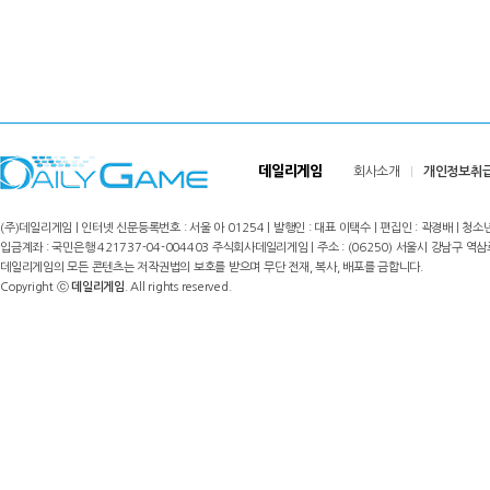
데일리게임
회사소개
개인정보취
(주)데일리게임 | 인터넷 신문등록번호 : 서울 아 01254 | 발행인 : 대표 이택수 | 편집인 : 곽경배 | 청소년
입금계좌 : 국민은행 421737-04-004403 주식회사데일리게임 | 주소 : (06250) 서울시 강남구 역삼로8길 17,
데일리게임의 모든 콘텐츠는 저작권법의 보호를 받으며 무단 전재, 복사, 배포를 금합니다.
Copyright ⓒ
데일리게임
. All rights reserved.