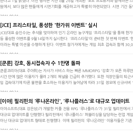
한다고 1일 밝혔다..이번 행사는 지난 8월 26일 개최된 '오노 프로듀서와 함께하는
원에서, 보다 많은 팬들에게 시연기회를 제공하고자 특별히 마련되었다. 시연 기간 
의 축하 메시지, '스트리트파이터 X 철권'의 공식 트레일러 영상 등이 상영된다. 이 
2011-09-01
또한 이
[JCE] 프리스타일, 풍성한 '한가위 이벤트' 실시
JCE(대표 송인수)는 추석을 맞이하여 인기 온라인 농구게임 '프리스타일'을 통해 한가
등 풍성한 이벤트를 9월14일까지 실시한다. '프리스타일'이 준비한 첫 번째 이벤트 '
이라는 특별 미션을 수행하게 된다. 이벤트 참가자에게는 게임 최초 접속과 함께 30,000
마다 '복주머니'와 '로켓 달토끼 세트'가 순차적으로 지급된다. 7일부터 14일까지 
2011-09-01
와
[쿤룬] 강호, 동시접속자 수 1만명 돌파
쿤룬코리아(대표 주아휘)는 자사가 서비스 하는 빠른 MMORPG '강호'가 오픈 하루만
시간 만에 많은 이용자가 몰려 2개의 채널을 긴급히 추가했다. 또한 직장인들의 퇴근
임 접속대기에 따른 불편을 호소하는 이용자가 늘어남에 따라 31일 정오에 신규서버 
파하는 등 상승세를 이어가고 있다.또한 현재 '강호'의 주요 포털 사이트의 실시간 
2011-08-31
코리아
[이야] 필리핀의 '루나온라인', '루나플러스'로 대규모 업데이트
이야소프트(대표 강은성)가 개발한 커플 전용 RPG '루나플러스'가 31일 필리핀에서 
대규모 업데이트를 단행했다.필리핀에서 '루나플러스' 퍼블리싱을 담당하는 런업 게임 
아닌 대규모 업데이트 형태로 진행했다. 이에 필리핀의 '루나온라인' 이용자들은 기존
수 있어 관심이 집중되고 있다. 이번 '루나플러스'로의 대규모 업데이트는 기존 최고 1
2011-08-31
지대'