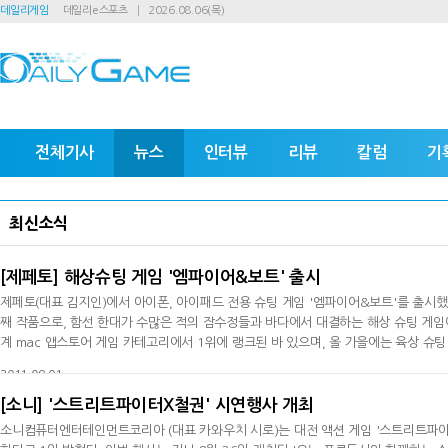
데일리게임
데일리e스포츠
2026.08.06(목)
전체기사
뉴스
인터뷰
리뷰
칼럼
기
최신소식
[제페토] 해상슈팅 게임 '엠파이어&보트' 출시
제페토(대표 김지인)에서 아이폰, 아이패드 전용 슈팅 게임 '엠파이어&보트'를 출시했다.
째 작품으로, 함선 한대가 수많은 적의 잠수정들과 바다에서 대결하는 해상 슈팅 게임이
계 mac 앱스토어 게임 카테고리에서 1위에 랭크된 바 있으며, 올 가을에는 육상 슈팅 
계획이다. 아이폰과 아이패드 앱스토어 및 아이튠즈를 통해 다운로드 받을 수 있으며, 판
2011-09-01
[소니] '스트리트파이터X철권' 시연행사 개최
소니컴퓨터엔터테인먼트코리아 (대표 카와우치 시로)는 대전 액션 게임 '스트리트파이