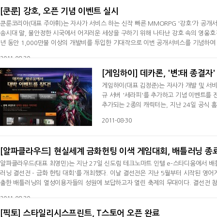
[쿤룬] 강호, 오픈 기념 이벤트 실시
쿤룬코리아(대표 주아휘)는 자사가 서비스 하는 신작 빠른 MMORPG '강호'가 공개
송시대 말, 불안정한 시국에서 어지러운 세상을 구하기 위해 나타난 강호 속의 영웅호
년 동안 1,000만불 이상의 개발비를 투입한 기대작으로 이번 공개서비스를 기념하여 
100레벨까지 5단위로 레벨이 오를 때 마다 캐릭터 및 소환수의 경험치가 최대 3배까
2011-08-30
다.또
[게임하이] 데카론, '변:태 종결자
게임하이(대표 김정준)는 자사가 개발 및 서비
규 서버 '세라피'를 추가하고 기념 이벤트를 
추가되는 2종의 캐릭터는, 지난 24일 공식 
격형 힐러인 '세그리퍼'다. 은신을 특기로 하
2011-08-30
된 근접 공격 캐릭터이며, '세그리퍼'는 물리
에 대한 치유만 가능하다
[알파클라우드] 현실세계 금화헌팅 이색 게임대회, 배틀러닝 종
알파클라우드(대표 최영민)는 지난 27일 신도림 테크노마트 인텔 e-스타디움에서 배틀
러닝 결선전 - 금화 헌팅 대회'를 개최했다. 이날 결선전은 지난 5월부터 시작된 영
출한 배틀러닝의 열성이용자들의 성원에 보답하고자 열린 축제의 무대이다. 결선전 참
득 메우며 대회에 적극적으로 참여했다. 이번 결선전은 금화 헌팅 대회로 평소 배틀러닝
2011-08-30
목으로
[픽토] 스타일리시스프린트, T스토어 오픈 완료