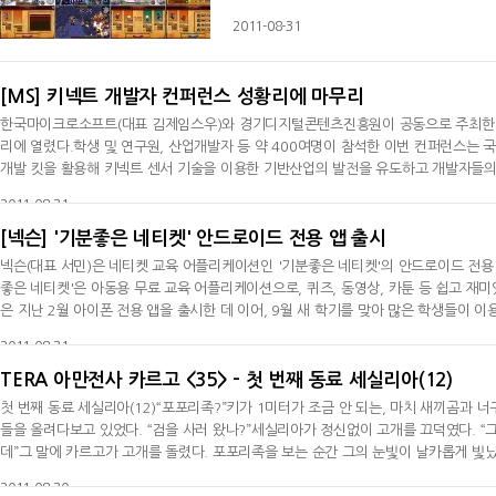
는 평을 얻고 있다. '제노니아' 시리즈는 출
2011-08-31
RPG다.특히 '제노니아2'는 2010년 한국 
지한 바 있으며, 시리즈 3종 모
[MS] 키넥트 개발자 컨퍼런스 성황리에 마무리
한국마이크로소프트(대표 김제임스우)와 경기디지털콘텐츠진흥원이 공동으로 주최한 키
리에 열렸다.학생 및 연구원, 산업개발자 등 약 400여명이 참석한 이번 컨퍼런스는
개발 킷을 활용해 키넥트 센서 기술을 이용한 기반산업의 발전을 유도하고 개발자들의
프트 연구소의 선임 리서치 프로그램 매니저 스튜어트탠슬리와 선임 대학협력 매니저
2011-08-31
를 이용
[넥슨] '기분좋은 네티켓' 안드로이드 전용 앱 출시
넥슨(대표 서민)은 네티켓 교육 어플리케이션인 '기분좋은 네티켓'의 안드로이드 전용
좋은 네티켓'은 아동용 무료 교육 어플리케이션으로, 퀴즈, 동영상, 카툰 등 쉽고 재
은 지난 2월 아이폰 전용 앱을 출시한 데 이어, 9월 새 학기를 맞아 많은 학생들이 이용
3개 이동통신사의 안드로이드 마켓을 통해 동시 출시했다. '기분좋은 네티켓'은 크게 
2011-08-31
TERA 아만전사 카르고 <35> - 첫 번째 동료 세실리아(12)
첫 번째 동료 세실리아(12)“포포리족?”키가 1미터가 조금 안 되는, 마치 새끼곰과
들을 올려다보고 있었다. “검을 사러 왔나?”세실리아가 정신없이 고개를 끄덕였다. “그,
데”그 말에 카르고가 고개를 돌렸다. 포포리족을 보는 순간 그의 눈빛이 날카롭게 빛
가능하다. 그러나 카르고의 예리한 눈은 포포리족의 눈동자에 담긴 연륜을 용케 간파할
2011-08-30