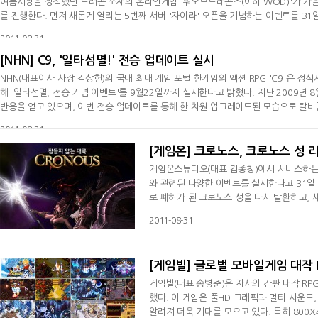
여름시장을 장식했던 드래곤 소재의 온라인게임 '워오브드래곤즈(이하 WOD)'가 가을
를 진행한다. 먼저 새롭게 열리는 5번째 서버 '자이라' 오픈을 기념하는 이벤트를 31
릭터를 생성하고 5레벨 이상 육성한 회원 2,000명에게 선착순으로 문화상품권을 증정
2011-08-31
스터가 캐릭
[NHN] C9, '일타섬멸!' 전승 업데이트 실시
NHN(대표이사 사장 김상헌)의 국내 최대 게임 포털 한게임의 액션 RPG 'C9'은 정
해 '일타섬멸, 전승 기념 이벤트'를 9월22일까지 실시한다고 밝혔다. 지난 2009년 
반응을 얻고 있으며, 이번 전승 업데이트를 통해 한 차원 업그레이드된 모습으로 탈바
규 오픈된다. 전승 시스템과 전직 퀘스트 추가와 함께 헬모드도 개편되어 게임성을 강
2011-08-31
파티퀘스
[게임온] 크로노스, 크로노스 성 
게임온스튜디오(대표 김종창)에서 서비스하는 M
와 관련된 다양한 이벤트를 실시한다고 31일 
로 폐허가 된 크로노스 성을 다시 탈환하고,
류하고 있는 보스 몬스터들을 공략하고, 기부 
2011-08-31
허' 기간에 2가지 이벤트가 새롭게 실시된다.
리' 주문서를 가장 많이 사용한
[게임빌] 글로벌 모바일게임 대작 R
게임빌(대표 송병준)은 자사의 간판 대작 RP
했다. 이 게임은 풀HD 그래픽과 멀티 사운드
알려져 더욱 기대를 모으고 있다. 특히 800