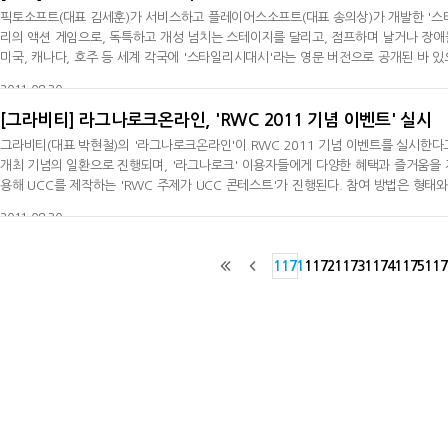
픽토소프트(대표 김세훈)가 서비스하고 플레이어스소프트(대표 송의상)가 개발한 '스
리의 액션 게임으로, 독특하고 개성 넘치는 스테이지를 달리고, 점프하며 날거나 장애
미국, 캐나다, 호주 등 세계 각국에 '스타일리시대시'라는 영문 버전으로 공개된 바 있으며, 또한
일본 앱스토어 액션 장르에서는 1위를 차지하기도 하는 등, 그 게임성을 이용자와 애플
2011-08-30
방
[그라비티] 라그나로크온라인, 'RWC 2011 기념 이벤트' 실시
그라비티(대표 박현철)의 '라그나로크온라인'이 RWC 2011 기념 이벤트를 실시한다고
개최 기념의 일환으로 진행되며, '라그나로크' 이용자들에게 다양한 혜택과 즐거움을 제공
용해 UCC를 제작하는 'RWC 주제가 UCC 콘테스트'가 진행된다. 참여 방법은 형태
응모한 이용자 중 최종 심사를 거쳐 1등에게는 100만원의 상금이 주어지며, 2등과 3
2011-08-30
코스프레 콘테
1171
1172
1173
1174
1175
117