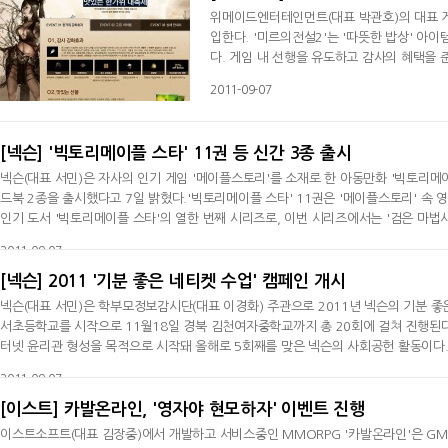
위메이드엔터테인먼트(대표 박관호)의 대표 게
입한다. '미르의전설2'는 '따뜻한 밥상' 아이
다. 게임 내 선행을 유도하고 감사의 혜택을 
을 수 있다. 특히, 선행 횟수에 따라 '한우 고기
2011-09-07
가 제공된다. 이 외에도 이벤트 기간 동안 게임 
트를 통해, 고급 아
[넥슨] '빅토리메이플 스타' 11권 등 신간 3종 출시
넥슨(대표 서민)은 자사의 인기 게임 '메이플스토리'를 소재로 한 아동만화 '빅토리메이
드북 2종을 출시했다고 7일 밝혔다.'빅토리메이플 스타' 11권은 '메이플스토리' 속
인기 도서 '빅토리메이플 스타'의 열한 번째 시리즈로, 이번 시리즈에서는 '검은 마법
을 다룬다.한편, 이와 함께 출시된 '던전앤파이터' 및 '테일즈위버' 공략법을 담은 
2011-09-07
[넥슨] 2011 '기분 좋은 네티켓 수업' 캠페인 개시
넥슨(대표 서민)은 학부모정보감시단(대표 이경화) 주관으로 2011년 넥슨의 기분 좋
서초등학교를 시작으로 11월18일 경북 김천여자중학교까지 총 20회에 걸쳐 진행된다.
터넷 윤리관 형성을 목적으로 시작돼 올해로 5회째를 맞은 넥슨의 사회공헌 활동이다.
으며, 특히 올해부터는 놀이와 교육이 접목된 다양하고 활동적인 레크리에이션을 통해
2011-09-07
다. 넥
[이스트] 카발온라인, '영자야 현모하자' 이벤트 진행
이스트소프트(대표 김장중)에서 개발하고 서비스중인 MMORPG '카발온라인'은 GM이 