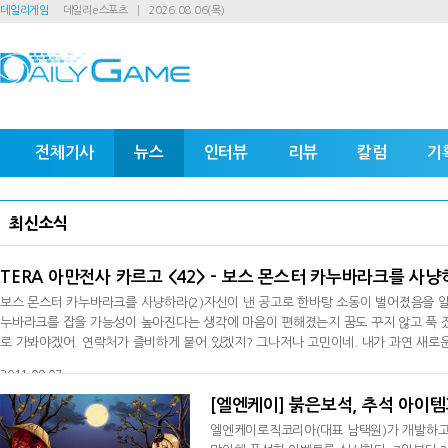
데일리게임
데일리e스포츠
2026.08.06(목)
전체기사
뉴스
인터뷰
리뷰
칼럼
기
최신소식
TERA 아만전사 카르고 <42> - 보스 몬스터 카누바라크를 사냥하
보스 몬스터 카누바라크를 사냥하라(2)자신이 낸 공고로 한바탕 소동이 벌어졌음을 알
누바라크를 잡을 가능성이 높아진다는 생각에 마음이 편해졌는지 꿈도 꾸지 않고 푹 잤
로 가봐야겠어. 연락처가 즐비하게 붙어 있겠지? 그나저나 고민이네. 내가 과연 새로운
그녀의 가슴은 기대감으로 부풀어 있었다. 공터로 접근하자 공고 앞에 모여 북적거리는
2011-09-07
[엘엔케이] 붉은보석, 추석 아이템
엘엔케이로직코리아(대표 남택원)가 개발하고 