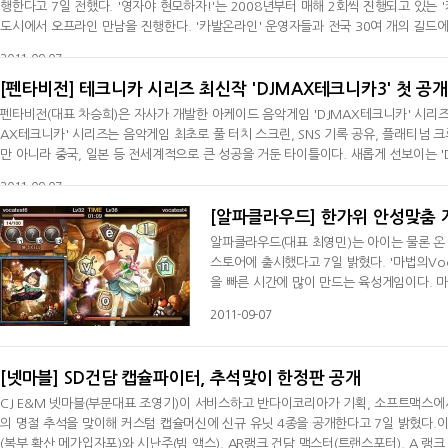
행한다고 7일 전했다. '영자야 현모하자!'는 2008년부터 매해 2회씩 진행되고 있는 '카발온라인'의 대표적인 이벤트로 24일 부산을 시작으로 6주간 전국 주요
도시에서 오프라인 만남을 진행한다. '카발온라인' 운영자들과 전국 30여 개의 길드
감을 형성하는 뜻 깊은 자리다. 현재 7일부터 홈페이지를 통해 모든 길드를 대상으로 접수 진행 중이며, 당첨 길드에게는 길드 자체 제작 엠블렘 또는 길드 호칭
2011-09-07
을 부여
[펜타비전] 테크니카 시리즈 최신작 'DJMAX테크니카3' 첫 공개
펜타비전(대표 차승희)은 자사가 개발한 아케이드 음악게임 'DJMAX테크니카' 시리즈의
AX테크니카' 시리즈는 음악게임 최초로 풀 터치 스크린, SNS 기록 공유, 플래티넘
만 아니라 중국, 일본 등 전세계적으로 큰 성공을 거둔 타이틀이다. 새롭게 선보이는 '
로렌 뉴필드, 타누키 등의 새로운 아티스트가 참여해 전작을 뛰어넘는 사운드와 볼륨을
2011-09-07
예정이다
[알파클라우드] 한가위 안성맞춤 게
알파클라우드(대표 최영민)는 아이는 물론 온 
스토어에 출시했다고 7일 밝혔다. '마법의V
을 빠른 시간에 많이 만드는 육성게임이다. 
뿐만 아니라 모든 연령대가 부담 없이 게임을 
2011-09-07
착하여 마법 소녀를 꾸미고 능력치도 향상시킬
영어단어가 나타나면 스펠링
[넷마블] SD건담 캡슐파이터, 추석맞이 한정판 공개
CJ E&M 넷마블(부문대표 조영기)이 서비스하고 반다이코리아가 기획, 소프트맥스에서
의 명절 추석을 맞이해 커스텀 캡슐머신에 신규 유닛 4종을 공개한다고 7일 밝혔다.
(복부 확산 메가입자포)와 시난주(빔 액스), AR랭크 건담 맥스터(트랜스포터), A 랭크