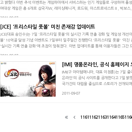
고 밝혔다.이번 추석 이벤트는 게임하마에서 서비스하는 인기 게임들로 구성하여 풍성함
여대상 게임은 총 6개로 삼국지W, 레이싱매니저, 로드워, 아스트로네스트Ⅱ, 빅보스
을 진행한 후 각 게임의 미션을 달성하면 보름달을 획득하게 된다. 획득한 보름달을 
2011-09-07
을 획
[JCE] '프리스타일 풋볼' 미친 존재감 업데이트
JCE(대표 송인수)는 7일 '프리스타일 풋볼'의 실시간 기록 연출 강화 및 게임성 개선
볼' 10억골 달성 기념 이벤트도 7일부터 일주일간 진행한다.'프리스타일 풋볼' '미친
'실시간 기록 연출 강화'에 초점이 맞춰졌다. 이번 업데이트를 통해 이용자들은 그간 
이번에 추가된 '프리스타일 풋볼' 실시간 기록은 △ 상대 수비수의 위협이 없는 찬스
2011-09-07
[IMI] 명품온라인, 공식 홈페이지
IMI(구 아이템매니아, 대표 이정훈)는 7일
온라인'의 공식 사이트를 공개한다고 7일 밝혔따
국가간의 대립을 중심으로 스토리가 전개되며
그래픽이 특징인 정통 무협 MMORPG이다.
2011-09-07
상 등 게임에 대한 다양한 정보와 함께 9월 
23일부터 29일까지 일주일간 진행되는
1161
1162
1163
1164
1165
116