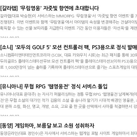
면
[갈라랩] '무림영웅' 자줏빛 향연에 초대합니다
갈라랩(대표 박승현)이 서비스하는 MMORPG '무림영웅'서 '자줏빛 향연 이벤트'를 
진행된다. 이번 이벤트와 함께 '무림영웅'에서 아이템의 속성을 변경해주는 전설아이템
획득할 수 있는 선물 보따리를 지급한다.이벤트 기간 동안 이용자들은 '자선옥'을 제련하
로운 아이템들이 들어 있는 랜덤 박스를 획득하게 된다.갈라랩의 사업본부 윤상진 부사
2011-09-07
되었다
[소니] '모두의 GOLF 5' 모션 컨트롤러 팩, PS3용으로 정식 발매
소니컴퓨터엔터테인먼트코리아 (SCEK, 대표 카와우치 시로)는 최근 패치를 통해 3D와
두의골프5 플레이스테이션무브 모션 컨트롤러 팩'을 플레이스테이션3(이하 PS3)용으로
로 1,000만장이 넘는 출하를 기록하며 플레이스테이션으로 즐기는 스포츠게임의 대명
함'이라는 컨셉으로 많은 이용자들에게 골프의 깊은 맛과 재미를 선사해왔다. 지난 200
2011-09-07
관과 귀여운
[유니아나] 무협 RPG '웹영웅전' 정식 서비스 돌입
유니아나(대표 윤대주) 는 자사가 퍼블리싱하는 정통 무협 RPG '웹영웅전:남제북개(
전'은 무협 소설의 대가인 작가 김용의 소설 중 송나라 말기가 시대적 배경인 영웅문, 소오강호, 천룡팔부 등의 소설이 녹아 있는 게임이다. 이용
대 문파 소림, 화산, 명교, 개방, 소요, 고묘 중 한 곳을 선택해서 사마를 척결하면서 
녀 등 소설 속 주인공들을 찾아서 강호행의 동료로 삼을 수 있는 협객 시스템과 다른 
2011-09-07
[동양] 게임하마, 보름달 보고 소원 성취하자
동양온라인(대표 정인수)은 자사에서 서비스하는 웹게임 포털 사이트 게임하마서 최대 