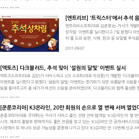
저 SR랭크 신규 유닛 '사자비(복부 확산 메가입자포)'는 뉴타입 전용의 시작형 기체
2011-09-07
확산 빔과
[엔트리브] '트릭스터'에서 추석 
엔트리브소프트(대표 김준영)는 자사가 개발하
상차림' 이벤트를 실시한다고 7일 밝혔다.이벤
씨'를 도와 송편, 식혜, 한과 등 요일별 추석
마다 추석 특별 펫을 받을 수 있는 교환권이 지
2011-09-07
NPC '깐깐한 포푸리'를 만나 완성된 추석 음
은 이용자에게는 '추석송편
[액토즈] 다크블러드, 추석 맞이 '설원의 달빛' 이벤트 실시
액토즈소프트(대표 김강)가 서비스하고 JCR 소프트(대표 이상훈)가 개발한 '다크블러드
이벤트를 실시한다고 밝혔다.'설원의 달빛' 이벤트는 한가위가 되면 보름달에 소원을
원을 들어주고자 총 세가지 버전의 소원을 준비하였으며, 다크블러드와 함께 풍성한 한
끈하고 짜릿하고 강렬한 추석을 보내고 싶어하는 이용자들”을 위해 이벤트 기간 내내
2011-09-07
[쿤룬코리아] K3온라인, 20만 회원의 손으로 열 번째 서버 열었
쿤룬코리아(대표 주아휘)는 자사가 서비스 중인 전쟁 전략 웹게임 'K3온라인'의 열 
시작, 쾌조의 출발로 현재까지도 좋은 반응을 얻고 있는 'K3온라인'은 공개서비스55일
시장에서 또 하나의 성공 가능성을 증명해 나가고 있다.'K3온라인'은 10번째 신규 
일주일 동안 캐릭터를 생성한 모든 이용자에게 50금화와 1천 은화를 지급하며, 7일 
2011-09-07