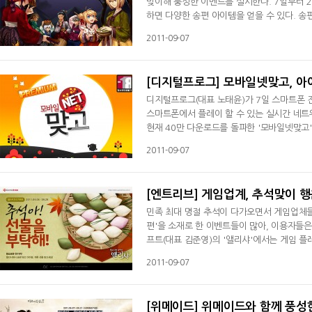
맞이해 풍성한 이벤트를 실시한다. 7일부터 2
하면 다양한 송편 아이템을 얻을 수 있다. 송
업그레이드가 가능하다. 업그레이드된 송편은 '1
2011-09-07
동', '120초 동안 운을 200 증가' 등 다
이템 중 한가지를 얻을 수 있는
[디지털프로그] 모바일넷맞고, 아
디지털프로그(대표 노태윤)가 7일 스마트폰 
스마트폰에서 플레이 할 수 있는 실시간 네트
현재 40만 다운로드를 돌파한 '모바일넷맞고
을 받고 있으며 계속적인 컨텐츠 업데이트가 
2011-09-07
드로이드 모든 사용자를 커버하게 되었으며, 
드 및 플레이가 가능하다.'모바
[엔트리브] 게임업계, 추석맞이 행
민족 최대 명절 추석이 다가오면서 게임업체들
편'을 소재로 한 이벤트들이 많아, 이용자들은
프트(대표 김준영)의 '앨리샤'에서는 게임 
트를 21일까지 실시한다. 아울러, 전통 의상
2011-09-07
시~9시에 즐기면 캐롯, 캐릭터와 말 경험치 
등 추석
[위메이드] 위메이드와 함께 풍성