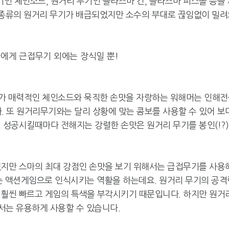
인 체인소드, 원거리 무기인 플라즈마 건, 플라즈마 피스톨 등을 
4종류의 원거리 무기가 배급되었지만 소수의 부대로 끊임없이 밀려
"'SWC', 앞으로도 10년 이
붉은사막, 中 'CGI
상 지속될 것"
고 국제 게임' 선
에게 근접무기 외에는 장식일 뿐!
리가 매력적인 체인소드와 묵직한 손맛을 자랑하는 워해머는 인해전
'실속' 소니, '리셋' MS…콘
게임등급분류위원
솔 전략 갈렸다
위원장 취임
 또 원거리무기와는 달리 상황에 맞는 콤보를 사용할 수 있어 보
 성공시킬때마다 전해지는 강렬한 손맛은 원거리 무기를 봉인(!?
있지만 스마의 최대 강점인 손맛을 보기 위해서는 급접무기를 사용
는 액션게임으로 인식시키는 역활을 하는데요. 원거리 무기의 공격
 훨씬 빠르고 게임의 특색을 부각시키기 때문입니다. 하지만 원거
서는 유용하게 사용할 수 있습니다.