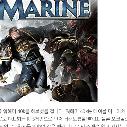
는 한번쯤 워해머 40k를 해보셨을 겁니다. 워해머 40k는 테이블 미니어처
'로 대표되는 RTS게임으로 먼저 접해보셨을텐데요. 물론 오크놀
임...", '황제를 위하여'같은 패러디 UCC의 소재로 알고 계시는 