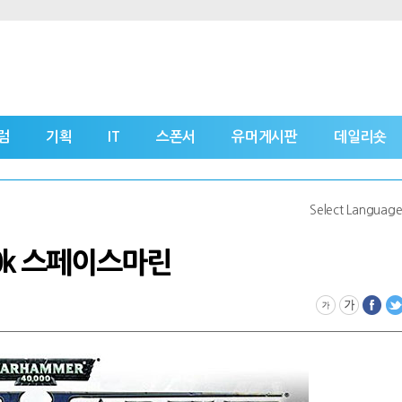
럼
기획
IT
스폰서
유머게시판
데일리숏
Select Languag
0k 스페이스마린