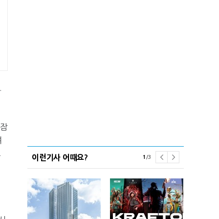
.
 잠
여
으
이런기사 어때요?
1
/
3