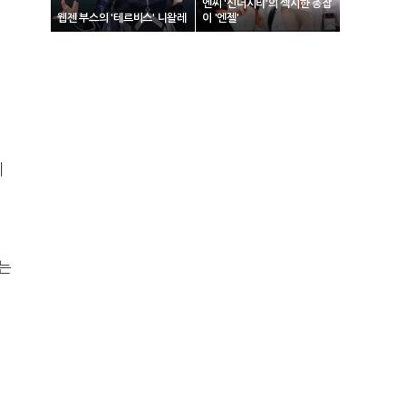
엔씨 '신더시티'의 섹시한 총잡
웹젠 부스의 '테르비스' 니왈레
이 '엔젤'
에
는