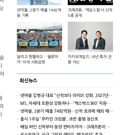
사
오
A'서 '최
넷마블, 2분기 매출 7492억
크래프톤, '게임스컴'서 신작
카카오게임즈,
정
원 기록
5종 공개
부장' 게임 
술
회, 이승훈
달리고 헌혈하고…'블루아
카카오게임즈, 내년 흑자 전
넥써쓰, 원스
카' 이색 사회공헌
환 자신
자전환
다
)하
최신뉴스
넷마블 김병규 대표 "신작보다 라이브 강화, 2027년 라인업은 추후 공개"
해
MS, 차세대 호환성 강화하나…'엑스박스360' 지원설 확산
력
넷마블, 2분기 매출 7492억원…신작 효과에 해외 매출 비중 증가
리
출시 1주일 '쿠키런 크럼블', 초반 흥행 청신호
베일 싸인 신작부터 동양 판타지까지…크래프톤이 쾰른서 선보일 5개의 세계
로스트아크, 신규 그림자 레이드 '벨가르딘' 추가