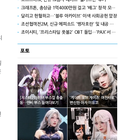
크래프톤, 총상금 1억4000만원 걸고 '배그' 창작 모드 콘테스트 개최
달리고 헌혈하고…'블루 아카이브' 이색 사회공헌 앞장
조선협객전2M, 신규 에피소드 '병자호란' 및 내공 시스템 업데이트
조이시티, '프리스타일 풋볼2' OBT 돌입…'PAX'서 글로벌 공략
치
포토
일
은
[지스타25] 미녀 부스걸 총출
'게이트 오브 게이츠' 여전사로
동…엔씨 부스 들여다보기
변신한 아자 미유코
인