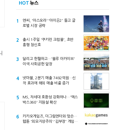
HOT
뉴스
1
엔씨, '아스오라'·'아이온2' 들고 글
로벌 시장 공략
2
출시 1주일 '쿠키런 크럼블', 초반
흥행 청신호
니
3
달리고 헌혈하고…'블루 아카이브'
이색 사회공헌 앞장
4
넷마블, 2분기 매출 7492억원…신
작 효과에 해외 매출 비중 증가
5
MS, 차세대 호환성 강화하나…'엑스
박스360' 지원설 확산
6
카카오게임즈, 더그림엔터와 맞손…
웹툰 '외모지상주의'·'김부장' 게임
만든다