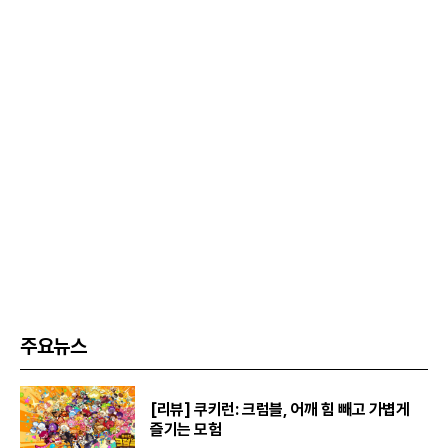
주요뉴스
[리뷰] 쿠키런: 크럼블, 어깨 힘 빼고 가볍게
즐기는 모험