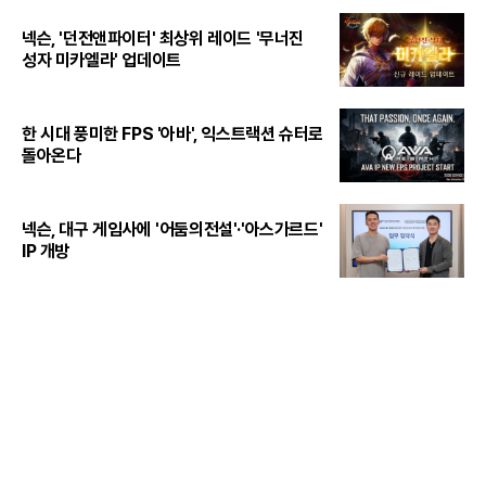
넥슨, '던전앤파이터' 최상위 레이드 '무너진
성자 미카엘라' 업데이트
한 시대 풍미한 FPS '아바', 익스트랙션 슈터로
돌아온다
넥슨, 대구 게임사에 '어둠의전설'·'아스가르드'
IP 개방