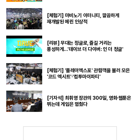
[체험기] 마비노기 이터니티, 깔끔하게
재개발된 에린 인상적
[리뷰] 무대는 정글로, 즐길 거리는
풍성하게…'데이브 더 다이버: 인 더 정글'
[체험기] '플레이엑스포' 관람객을 불러 모은
'코드 엑시트'·'컴투마이파티'
[기자석] 최휘영 장관의 300일, 영화·웹툰은
뛰는데 게임은 멈췄다