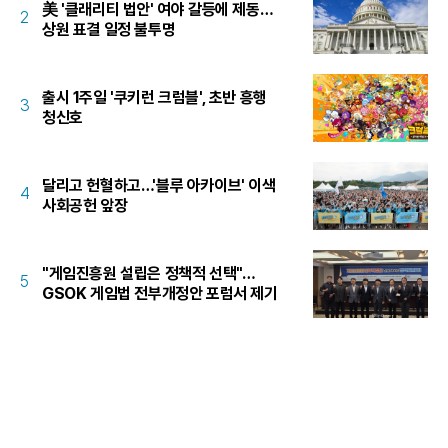
美 '클래리티 법안' 여야 갈등에 제동…
2
상원 표결 일정 불투명
출시 1주일 '쿠키런 크럼블', 초반 흥행
3
청신호
달리고 헌혈하고…'블루 아카이브' 이색
4
사회공헌 앞장
"게임진흥원 설립은 정책적 선택"…
5
GSOK 게임법 전부개정안 포럼서 제기