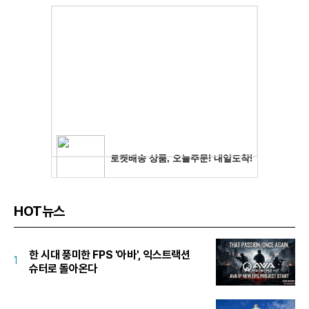
HOT뉴스
한 시대 풍미한 FPS '아바', 익스트랙션
1
슈터로 돌아온다