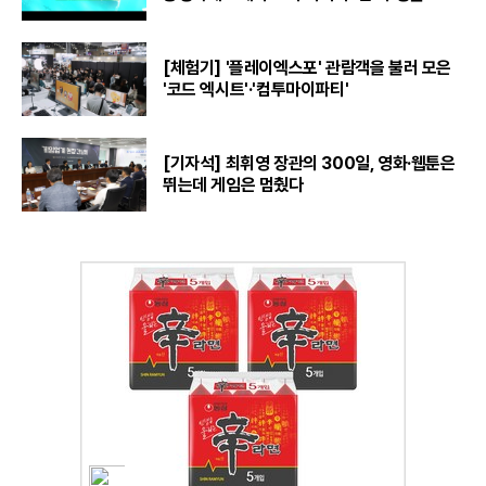
[체험기] '플레이엑스포' 관람객을 불러 모은
'코드 엑시트'·'컴투마이파티'
[기자석] 최휘영 장관의 300일, 영화·웹툰은
뛰는데 게임은 멈췄다