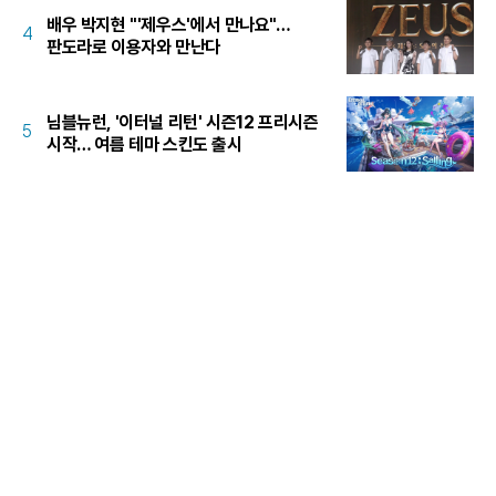
배우 박지현 "'제우스'에서 만나요"…
4
판도라로 이용자와 만난다
님블뉴런, '이터널 리턴' 시즌12 프리시즌
5
시작… 여름 테마 스킨도 출시