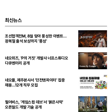
최신뉴스
조선협객전M, 8월 맞아 풍성한 이벤트…
광복절 출석 보상까지 '풍성'
네오위즈, 'P의 거짓' 개발사 너프스튜디오
다큐멘터리 공개
네오플, 제주본사서 '던전앤파이터' 집중
채용…12개 직무 모집
펄어비스, '게임스컴 데브'서 '붉은사막'
오픈월드 개발 기술 공개