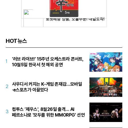
HOT뉴스
'러브 라이브!' 15주년 오케스트라 콘서트,
1
10월5일 한국서 첫 해외 공연
사우디서 커지는 K-게임 존재감…모바일
2
·e스포츠가 이끌었다
컴투스 '제우스', 8월26일 출격… AI
3
페르소나로 '모두를 위한 MMORPG' 선언