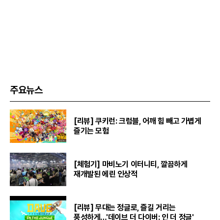
주요뉴스
[리뷰] 쿠키런: 크럼블, 어깨 힘 빼고 가볍게
즐기는 모험
[체험기] 마비노기 이터니티, 깔끔하게
재개발된 에린 인상적
[리뷰] 무대는 정글로, 즐길 거리는
풍성하게…'데이브 더 다이버: 인 더 정글'