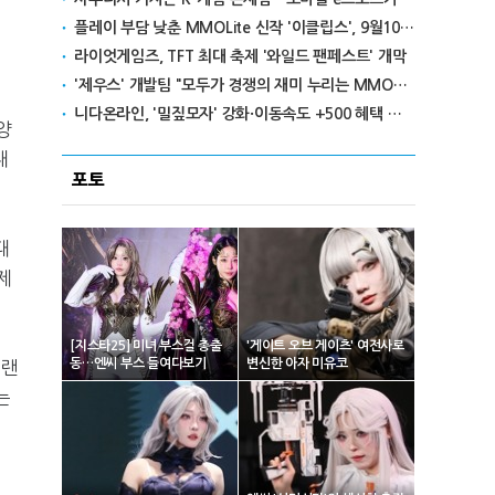
플레이 부담 낮춘 MMOLite 신작 '이클립스', 9월10일 출격
지
라이엇게임즈, TFT 최대 축제 '와일드 팬페스트' 개막
'제우스' 개발팀 "모두가 경쟁의 재미 누리는 MMORPG로 만들 것"
니다온라인, '밀짚모자' 강화·이동속도 +500 혜택 이벤트 진행
양
내
포토
대
제
[지스타25] 미녀 부스걸 총출
'게이트 오브 게이츠' 여전사로
동…엔씨 부스 들여다보기
변신한 아자 미유코
오랜
는