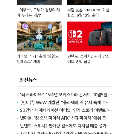
컴'서 신작
"'제우스', 모두가 경쟁의 재
부담 낮춘 MMOLite '이클
피겨 스타 차준
미 누리는 게임"
립스' 9월10일 출격
성진우로 변
년 흑자 전
라이엇, 'TFT' 축제 '와일드
닌텐도, 스위치2 판매 감소
넥슨, 대구 
팬페스트' 개막
에도 영익 급증
전설' IP 개방
최신뉴스
'러브 라이브!' 15주년 오케스트라 콘서트, 10월5일 한국서 첫 해외 공연
[인터뷰] WoW 개발진 "'울라텍의 저주'서 숙제 부담 줄이고 보상 높여"
SD건담 지 제네레이션 이터널, 인기 스토리 이벤트 '라크로아의 용사' 재개최
넷마블, '킹 오브 파이터 AFK' 신규 파이터 '애쉬 크림존' 업데이트
닌텐도, 스위치2 판매량 감소에도 디지털 매출 증가로 영익 급증
사우디서 커지는 K-게임 존재감…모바일·e스포츠가 이끌었다