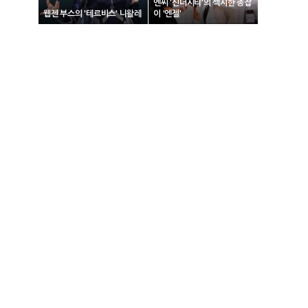
엔씨 '신더시티'의 섹시한 총잡
웹젠 부스의 '테르비스' 니왈레
이 '엔젤'