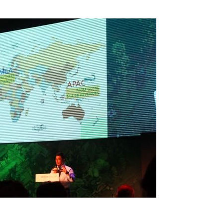
넷마블, 2분기 매출 7492억
크래프톤, '게임스
원 기록
5종 공개
달리고 헌혈하고…'블루아
카카오게임즈, 내
카' 이색 사회공헌
환 자신