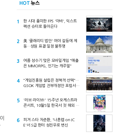
HOT
뉴스
1
한 시대 풍미한 FPS '아바', 익스트
랙션 슈터로 돌아온다
2
美 '클래리티 법안' 여야 갈등에 제
동…상원 표결 일정 불투명
3
여름 성수기 맞은 모바일게임 "매출
은 MMORPG, 인기는 캐주얼"
4
"게임진흥원 설립은 정책적 선택"…
GSOK 게임법 전부개정안 포럼서
제기
5
'러브 라이브!' 15주년 오케스트라
콘서트, 10월5일 한국서 첫 해외 공
연
장이
6
피겨 스타 차준환, '나혼렙 on IC
E'서 S급 헌터 성진우로 변신
알