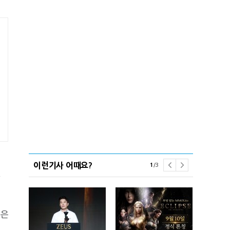
이런기사 어때요?
1
/
3
된
칭은