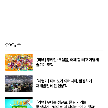
주요뉴스
[리뷰] 쿠키런: 크럼블, 어깨 힘 빼고 가볍게
즐기는 모험
[체험기] 마비노기 이터니티, 깔끔하게
재개발된 에린 인상적
[리뷰] 무대는 정글로, 즐길 거리는
풍성하게…'데이브 더 다이버: 인 더 정글'