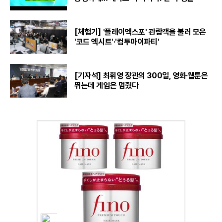
[체험기] '플레이엑스포' 관람객을 불러 모은
'코드 엑시트'·'컴투마이파티'
[기자석] 최휘영 장관의 300일, 영화·웹툰은
뛰는데 게임은 멈췄다