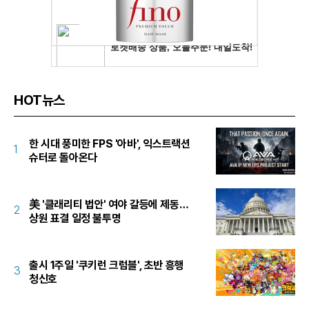
HOT뉴스
한 시대 풍미한 FPS '아바', 익스트랙션
1
슈터로 돌아온다
美 '클래리티 법안' 여야 갈등에 제동…
2
상원 표결 일정 불투명
출시 1주일 '쿠키런 크럼블', 초반 흥행
3
청신호