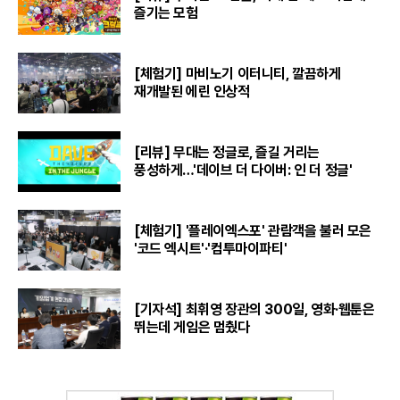
즐기는 모험
[체험기] 마비노기 이터니티, 깔끔하게
재개발된 에린 인상적
[리뷰] 무대는 정글로, 즐길 거리는
풍성하게…'데이브 더 다이버: 인 더 정글'
[체험기] '플레이엑스포' 관람객을 불러 모은
'코드 엑시트'·'컴투마이파티'
[기자석] 최휘영 장관의 300일, 영화·웹툰은
뛰는데 게임은 멈췄다