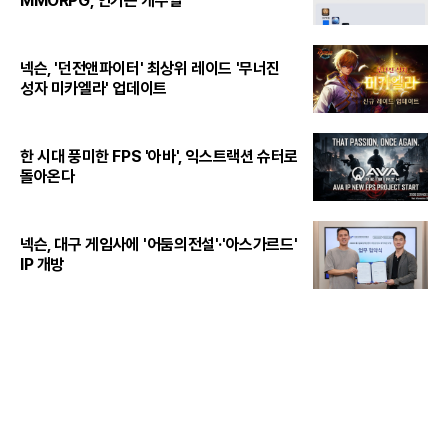
MMORPG, 인기는 캐주얼"
넥슨, '던전앤파이터' 최상위 레이드 '무너진
성자 미카엘라' 업데이트
한 시대 풍미한 FPS '아바', 익스트랙션 슈터로
돌아온다
넥슨, 대구 게임사에 '어둠의전설'·'아스가르드'
IP 개방