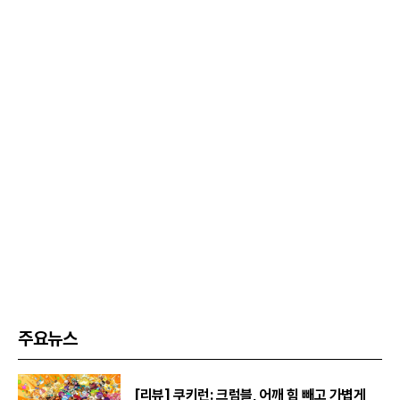
주요뉴스
[리뷰] 쿠키런: 크럼블, 어깨 힘 빼고 가볍게