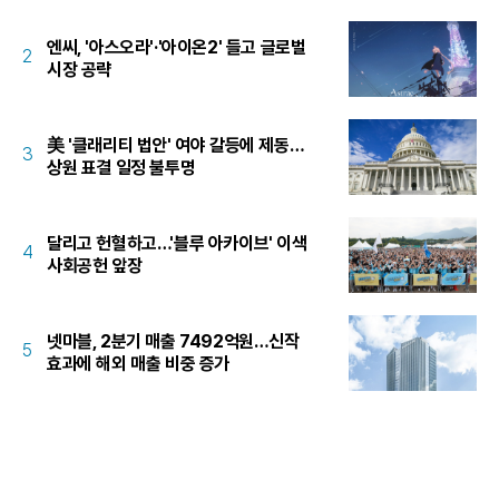
엔씨, '아스오라'·'아이온2' 들고 글로벌
2
시장 공략
美 '클래리티 법안' 여야 갈등에 제동…
3
상원 표결 일정 불투명
달리고 헌혈하고…'블루 아카이브' 이색
4
사회공헌 앞장
넷마블, 2분기 매출 7492억원…신작
5
효과에 해외 매출 비중 증가