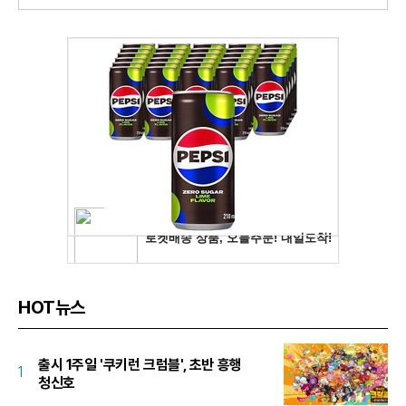
HOT뉴스
출시 1주일 '쿠키런 크럼블', 초반 흥행
1
청신호