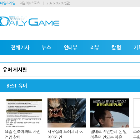
데일리게임
데일리e스포츠
2026.08.07(금)
전체기사
뉴스
인터뷰
리뷰
칼럼
기
유머 게시판
BEST 유머
요즘 신축아파트 사전
사무실의 프레데터 vs
절대로 지인한테 돈 빌
소래
점검 상태
에이리언
려주면 안되는 이유
근황