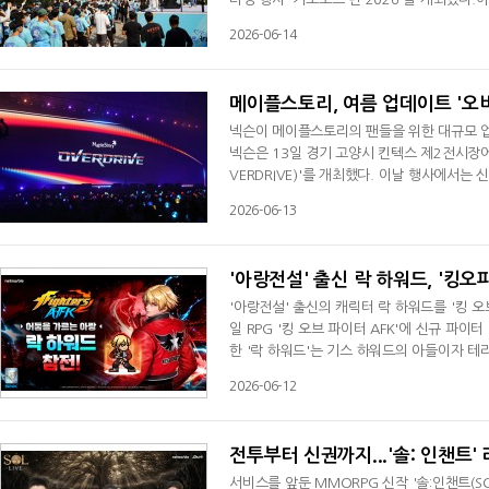
연, 현장 이벤트 등 다양한 프로그램이 어우
2026-06-14
해 푸르메재단 넥슨어린이재활병원의 운영 기금으
게임의 인기를 증명했다. 러닝 시작 전 무대
메이플스토리, 여름 업데이트 '오버드
넥슨이 메이플스토리의 팬들을 위한 대규모 업
넥슨은 13일 경기 고양시 킨텍스 제2전시장에
VERDRIVE)'를 개최했다. 이날 행사에서는
업데이트 계획을 공개했으며,성승헌 MC와 
2026-06-13
채널, 넥슨 라이브를 통해 생중계됐다.행사의 
의 마족 마법사인 레테는 계약서를 무기로 
'아랑전설' 출신 락 하워드, '킹오
'아랑전설' 출신의 캐릭터 락 하워드를 '킹 오
일 RPG '킹 오브 파이터 AFK'에 신규 파
한 '락 하워드'는 기스 하워드의 아들이자 테리
톰' 스킬을 사용하며, '격노' 시너지를 보유
2026-06-12
인피니티 챌린지, 영향력 콘텐츠가 확장됐다.
벤트도 운영한다. 7월8일까지 '스푸키 나
전투부터 신권까지...'솔: 인챈트
서비스를 앞둔 MMORPG 신작 '솔:인챈트(SO