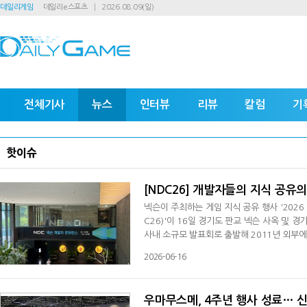
데일리게임
데일리e스포츠
2026.08.09(일)
전체기사
뉴스
인터뷰
리뷰
칼럼
기
핫이슈
[NDC26] 개발자들의 지식 공유의
넥슨이 주최하는 게임 지식 공유 행사 '2026 넥슨 개발자 컨퍼런스(2026 Nexon Developers Conference, 이하 ND
C26)'이 16일 경기도 판교 넥슨 사옥 및 
사내 소규모 발표회로 출발해 2011년 외부에
온라인·비공개 형식으로 운영되다 지난해 6년 
2026-06-16
참관객 7600여 명, 온라인 생중계 누적 조회 
한 것이 특징이다. 넥슨컴퍼니 소속 개발사를
우마무스메, 4주년 행사 성료… 