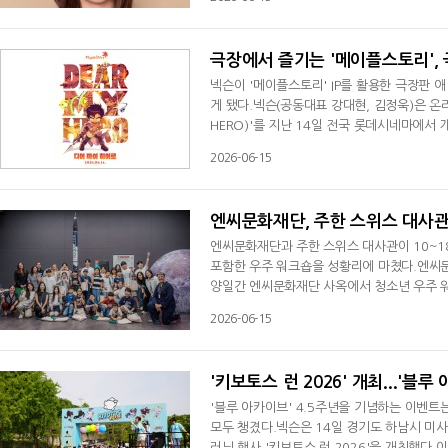
례 위주로 공유한다. 자산이 온체인에서 유통
에서는 USDe, USDT0, xStock 등 맨틀에
극장에서 즐기는 '메이플스토리', 
넥슨이 '메이플스토리' IP를 활용한 극장판 
게 됐다.넥슨(공동대표 강대현, 김정욱)은 온
HERO)'를 지난 14일 전국 롯데시네마에서 
이단'의 이야기를 담은 애니메이션이다. 러닝타
2026-06-15
이지 및 애플리케이션에서 진행하며, 티켓 가격은
he Light' 뮤직 비디오 예고편을 '메이플 어택
엔씨문화재단, 주한 스위스 대사관
엔씨문화재단과 주한 스위스 대사관이 10~1
포함한 우주 워크숍을 성황리에 마쳤다.엔씨문
양일간 엔씨문화재단 사옥에서 청소년 우주 워크숍 'Ex
밝혔다.이번 행사는 주한 스위스 대사관이 개
2026-06-15
청소년 창의활동 공간 '프로젝토리'의 오픈 워
스위스 취리히 연방 공과대학교 학생 단체 '
'키보토스 런 2026' 개최...'
'블루 아카이브' 4.5주년을 기념하는 이벤
모두 챙겼다.넥슨은 14일 경기도 하남시 미
러닝 행사 '키보토스 런 2026'을 개최했다.