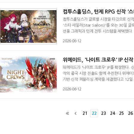
축적된 '메이플스토리' IP와 블록체인 인프라
컴투스홀딩스, 턴제 RPG 신작 '스
컴투스홀딩스가 글로벌 시장을 타깃으로 신작 
'스타 세일러(Star Sailors)'를 오는 
션풍 그래픽과 턴제 전투 시스템을 채택했다. 
츠를 즐길 수 있다.앞서 진행한 글로벌 비공개 
2026-06-12
성을 점검했다. 테스트 기간 수집한 피드백은
는 구조와 캐릭터 하나하나에 진심을 담은
위메이드, '나이트 크로우' IP 
위메이드가 '나이트 크로우' IP를 확장한다.
작의 중국 시장 진출도 함께 추진한다.위메이드
기반 신작 퍼블리싱 계약을 체결했다고 12일
시장에서 검증된 원작의 경쟁력을 바탕으로 신
2026-06-12
3년 출시 이후 현재까지 누적 매출 7500억 원
아, 태국, 필리핀 등 주요 아시아 시장 앱 마켓
21
22
23
24
25
26