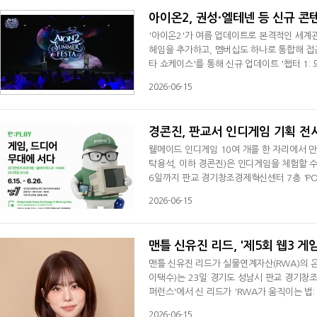
아이온2, 권성·엘테넨 등 신규 콘
'아이온2'가 여름 업데이트로 본격적인 세계관
헤임을 추가하고, 멤버십도 하나로 통합해 접
타 쇼케이스'를 통해 신규 업데이트 '챕터 1
추가를 넘어, 게임의 전반적인 체질을 개선하
2026-06-15
것은 첫 번째 신규 클래스 '권성'의 합류다.
가 최대치에 달하면 '폭주' 상태에 진입
경콘진, 판교서 인디게임 기획 전시
웰메이드 인디게임 10여 개를 한 자리에서 
탁용석, 이하 경콘진)은 인디게임을 체험할 수 있
6일까지 판교 경기창조경제혁신센터 7층 'P
(PlayX4)' 인디 어워드 수상작과 인디게임
2026-06-15
퍼즐, 어드벤처, 시뮬레이터, 슈팅, 리듬 게
으로 한 리뷰 이벤트도 진행한다.전시 기간 
맨틀 신유진 리드, '제5회 웹3 게
맨틀 신유진 리드가 실물연계자산(RWA)의 
이택수)는 23일 경기도 성남시 판교 경기창
퍼런스'에서 신 리드가 'RWA가 움직이는 법
맨틀이 구축한 실물연계자산(RWA) 온체인 
2026-06-15