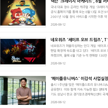
넥슨 '크레이지 아케이드', 8월 
국내 대표 장수 온라인 캐주얼 게임 '크레이
공식 홈페이지를 통해 오는 8월13일 오전 9
2001년 10월 정식 서비스를 시작한 이후 
상대를 가두고 승부를 겨루는 방식의 캐주얼 
2026-06-12
기를 얻으며 국내 PC방 문화의 성장과 함께 
더'와 '버블파이터' 등의 게임에도 주역으로
네오위즈 '셰이프 오브 드림즈', 
네오위즈가 퍼블리싱하는 인디 게임 '셰이프 
팬덤 확장에 속도를 내고 있다. '셰이프 오브 
파했으며, 올해 6월 기준 누적 판매량 130
히 글로벌 PC 플랫폼 스팀에서 '매우 긍정적(V
2026-06-12
께하는 라이브 서비스 운영과 지속적인 콘텐츠
T1과 손잡고 글로벌 게임 시장 적극 공략올
'메이플유니버스' 이강석 사업실장, 
출시 1주년을 맞은 '메이플스토리 유니버스(M
공유한다. 이와 함께 지속 가능한 웹3 생태
기도 성남시 판교 경기창조경제혁신센터 국제
'메이플 유니버스' 이강석 사업실장이 강연을
2026-06-12
니버스 1주년, 검증된 경제를 넘어 MSU 2.