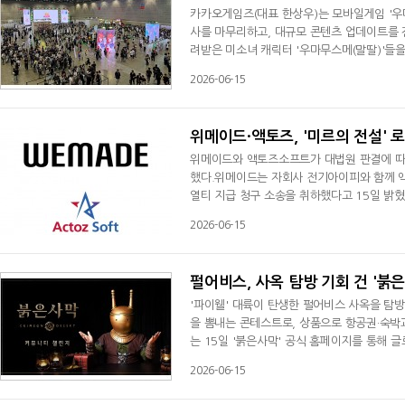
카카오게임즈(대표 한상우)는 모바일게임 '우
사를 마무리하고, 대규모 콘텐츠 업데이트를 
려받은 미소녀 캐릭터 '우마무스메(말딸)'들
즈가 개발하고 카카오게임즈가 국내 서비스를 맞
2026-06-15
지난 13일 일산 킨텍스 제2전시장에서 열린 '4
치'와 미니 콘서트 형태의 '4주년 위닝 메들
위메이드·액토즈, '미르의 전설' 
위메이드와 액토즈소프트가 대법원 판결에 따라 
했다.위메이드는 자회사 전기아이피와 함께 액토
열티 지급 청구 소송을 취하했다고 15일 밝혔
P)을 보유한 게임으로, 양사는 로열티 수익분
2026-06-15
지에 따라 배분율은 액토즈소프트 측 계약 건
건은 액토즈소프트 20%, 위메이드 80%로
펄어비스, 사옥 탐방 기회 건 '붉
'파이웰' 대륙이 탄생한 펄어비스 사옥을 탐방
을 뽐내는 콘테스트로, 상품으로 항공권·숙박과
는 15일 '붉은사막' 공식 홈페이지를 통해 글
nd the Abyss: Community Challe
2026-06-15
최고 인기 게임 1위를 기록했으며, 최근 누적
특유의 높은 자유도가 한 몫했다는 평가다. '