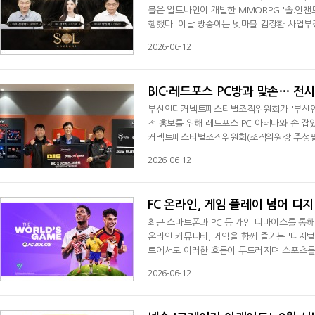
블은 알트나인이 개발한 MMORPG '솔:인챈트
행했다. 이날 방송에는 넷마블 김장환 사업부
화된 핵심 시스템을 상세히 소개하고, 이에 
2026-06-12
'스쿼드 모드(Squad Mode)'다. 이 시
해 함께 플레이할 수 있는 시스템이다.양진혁
BIC·레드포스 PC방과 맞손… 전시
부산인디커넥트페스티벌조직위원회가 '부산인디커넥
전 홍보를 위해 레드포스 PC 아레나와 손 잡
커넥트페스티벌조직위원회(조직위원장 주성필, 이하
PC 아레나)과 업무협약을 체결했다고 12일 밝
2026-06-12
성과 인프라 구축에 협력한다. 신설되는 FG
C 아레나는 공간 운영에 필요한 PC, 모니터 
FC 온라인, 게임 플레이 넘어 디지
최근 스마트폰과 PC 등 개인 디바이스를 통
온라인 커뮤니티, 게임을 함께 즐기는 '디지털
트에서도 이러한 흐름이 두드러지며 스포츠를 
과 네이버가 축구 온라인게임 'EA 스포츠 FC
2026-06-12
이며 중계 시청과 게임 플레이를 하나의 경험
이벤트 주요 경기가 한국 시간 기준 오전