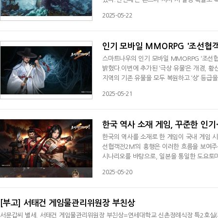
할 수 있다. 하루 최대 600개까지 수집 가능하
2025-05-22
체크 시 50개, 패키지를 구매할 때마다 추가로
정제수, 혼 구슬, 유물의 서한, 혼
인기 모바일 MMORPG '조선협객
스마트나우의 인기 모바일 MMORPG ‘조선협
밝혔다.이번에 추가된 ‘극상 유물’은 개경, 황
지역의 기존 유물을 모두 복원하고 ‘상’ 등급
심 재료는 ‘극상 정제수’이며, 이외에도 각 지
2025-05-21
계 기준으로 ‘극상 정제수’는 1개, 만능 및
이 동일하게 적용된
한국 역사 소재 게임, 꾸준한 인
한국의 역사를 소재로 한 게임이 국내 게임 시
선협객전2M’의 흥행은 이러한 흐름을 보여주는
시나리오를 바탕으로, 일본을 통일한 도요토미
선 협객단의 일원이 되어 수련을 통해 성장하
2025-05-20
스토리와 함께 ‘조선협객전M’은 출시 4주년이
족적 서사에 기반한 컨셉은 “애국
[부고] 서태건 게임물관리위원장 부친상
서문갑씨 별세. 서태건 게임물관리위원장 부친상=연세대학교 신촌장례식장 특2호실(서울특