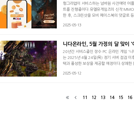
헝그리앱이 서비스하는 넘버원 사전예약 어플리케
트를 진행중이다.유엘유게임즈의 신작 MMOR
한 후, 스크린샷을 모비 페이스북의 댓글로 
두어야만 선물을 받을 수 있다.5월 9일부터 5
2025-05-13
하는 모든 유저들에게 100 MCP(모비코인 
이트를 통해, 차세대 앱테크 플랫폼을 탑재해
니다온라인, 5월 가정의 달 맞이 '
20년간 서비스중인 장수 PC 온라인 게임 '
는 2025년 4월 24일(목) 정기 서버 점검 
택과 풍성한 보상을 제공할 예정이다.상쾌한 봄
저들의 게임 플레이에 색다른 즐거움을 더할 계
2025-05-12
PC ‘깨무 조련사’를 통해 패션 아이템 '용사의
지 공격력 강화가 가능하며, 강화 실
11
12
13
14
15
16