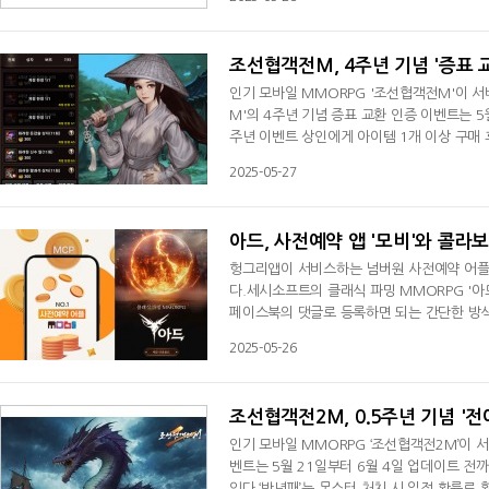
브 스킬인 '투사의 투지', '투사의 날렵함', 
배경은 관동 지역으로, 현
조선협객전M, 4주년 기념 '증표 
인기 모바일 MMORPG '조선협객전M'이 서
M'의 4주년 기념 증표 교환 인증 이벤트는 5
주년 이벤트 상인에게 아이템 1개 이상 구매 
이벤트(서버/닉네임)’라는 제목으로 게시글을
2025-05-27
아이템을 선물한다.'화려한 팔괘석 상자(11회) 8
자(11회) 2개', 'GM의 재료상자 4개'를 선
아드, 사전예약 앱 '모비'와 콜라
헝그리앱이 서비스하는 넘버원 사전예약 어플리
다.세시소프트의 클래식 파밍 MMORPG '아
페이스북의 댓글로 등록하면 되는 간단한 방식
있다.5월 23일부터 6월 9일까지 진행되는 '
2025-05-26
인 포인트)를 증정한다.사전예약 어플리케이션 
재해 게임 사용자를 비롯해 코인 재테크와 앱
조선협객전2M, 0.5주년 기념 '
인기 모바일 MMORPG ‘조선협객전2M’이 서
벤트는 5월 21일부터 6월 4일 업데이트 전
있다.‘반년패’는 몬스터 처치 시 일정 확률로