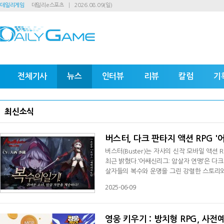
데일리게임
데일리e스포츠
2026.08.09(일)
전체기사
뉴스
인터뷰
리뷰
칼럼
기
최신소식
버스터, 다크 판타지 액션 RPG 
버스터(Buster)는 자사의 신작 모바일 액션
최근 밝혔다.‘어쌔신리그: 암살자 연맹’은 다
살자들의 복수와 운명을 그린 강렬한 스토리와
던 전설적인 암살 조직 ‘그림자의 연맹’이 해
2025-06-09
로서, 숨겨진 진실을 밝혀내고 복수를 완수해
암살자 전설을 만들어 나가게 한
영웅 키우기 : 방치형 RPG, 사전