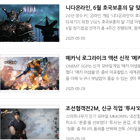
니다온라인, 6월 호국보훈의 달 
20년 장수 PC 온라인 게임 ‘니다온라인’이
되새기기 위한 ‘2025 호국보훈의 달 기념 이
6일 정기점검 전까지 총 4주간 진행되며, 
아이템인 '낡은 철모'의 공격력 강화 기능이
2025-05-30
을 활용해 '낡은 철모'를 강화할 수 있다.강화
션을 선택하면 강화 작업이 진행된다
메카닉 로그라이크 액션 신작 '메
ONEMT SGP는 신작 모바일게임 ‘메카 어셈
혔다.'메카 어셈블'은 좀비 아포칼립스 세계
을 더해 누구나 부담없이 즐길 수 있는 것이
조종해 전투를 펼치게 된다.게임의 가장 큰 
2025-05-29
메카와 30종 이상의 무기, 수백 가지 액세서
백, 수천 마리의 좀비 군단을 화끈하게 학살
조선협객전2M, 신규 직업 '투사'
스마트나우가 인기 모바일 MMORPG ‘조선협
피소드 '문종'을 선보였다.'투사'는 권갑, 조 
'청룡' 중 하나의 품새를 선택해 전투 스타일을
품새는 고유의 특성과 전투 기술을 지닌다.액티브
2025-05-28