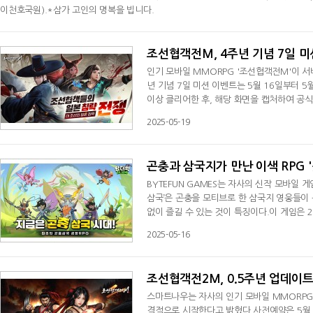
이천호국원).*삼가 고인의 명복을 빕니다.
2025-05-19
조선협객전M, 4주년 기념 7일 미
인기 모바일 MMORPG '조선협객전M'이 서
년 기념 7일 미션 이벤트는 5월 16일부터 5
이상 클리어한 후, 해당 화면을 캡처하여 공식
목으로 게시글을 작성하면 된다.이벤트에 참여
2025-05-19
신수알(11회) 8개 + 희귀 수련 비급서 15개'
상자 8개'를 선물할 예정이다. 당첨자 발표
곤충과 삼국지가 만난 이색 RPG 
BYTEFUN GAMES는 자사의 신작 모바일 
삼국’은 곤충을 모티브로 한 삼국지 영웅들이 
없이 즐길 수 있는 것이 특징이다.이 게임은 
육성에 대한 부담 없이 수많은 삼국 벌레 영
2025-05-16
지 바꾸며 새로운 조합을 시도할 수 있다.모
투를 승리로 이끌 수 있다. 전용 아티팩
조선협객전2M, 0.5주년 업데이
스마트나우는 자사의 인기 모바일 MMORPG 
격적으로 시작한다고 밝혔다.사전예약은 5월 1