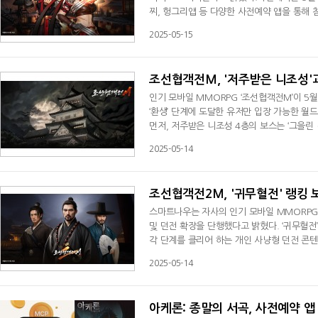
찌, 헝그리앱 등 다양한 사전예약 앱을 통해 
되며, 계정당 1회만 사용 가능하다.이번 사전
2025-05-15
200개’, ‘혼 구슬 200개’, ‘유물의 서한(1만) 
풍성한 아이템으로 유저들
조선협객전M, '저주받은 니조성'
인기 모바일 MMORPG ‘조선협객전M’이 5
‘환생’ 단계에 도달한 유저만 입장 가능한 월드
먼저, 저주받은 니조성 4층의 보스는 ‘그을린 
일으켜 주변을 공격하는 ‘망령의 발톱’ 등 강력
2025-05-14
보석 무작위 상자 등을 획득할 수 있다.이어 
폭발을 일으키는 ‘
조선협객전2M, '귀무혈전' 랭킹 
스마트나우는 자사의 인기 모바일 MMORPG 
및 던전 확장을 단행했다고 밝혔다. ‘귀무혈전
각 단계를 클리어 하는 개인 사냥형 던전 콘텐
보상' 시스템이 새롭게 도입되며 경쟁의 재미가
2025-05-14
개, 혼불의 서한(1만) 5개’, 2위에게 ‘귀무혈전
인자 버프’와 초월석 10개, 혼불
아케론: 종말의 서곡, 사전예약 앱