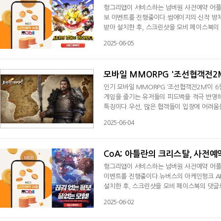
헝그리앱이 서비스하는 넘버원 사전예약 어플리케
보 이벤트를 진행중이다.썸에이지의 신작 방치형
받아 설치한 후, 스크린샷을 모비 페이스북의
반드시 써두어야만 선물을 받을 수 있다.6월 2
2025-06-05
보 이벤트에 참여하는 모든 유저들에게 100
대규모 2.0 업데이트를 통해, 차세대 앱테크
모바일 MMORPG '조선협객전2
인기 모바일 MMORPG ‘조선협객전2M’이 
게임을 즐기는 유저들의 피드백을 적극 반영
특징이다.우선, 많은 협객들이 입장에 어려움을 
벨로 완화됐다. 이에 따라 52층 이후 등장
2025-06-04
다.‘구월산’부터 ‘지리산’까지 이어지는 구간
0% 낮아졌으며, 적중은 5 감소했다. 반면, 
CoA: 아틀란의 크리스탈, 사전예
헝그리앱이 서비스하는 넘버원 사전예약 어플리케
이벤트를 진행중이다.뉴버스의 아케인펑크 AR
설치한 후, 스크린샷을 모비 페이스북의 댓글
써두어야만 선물을 받을 수 있다.6월 2일부터 
2025-06-02
에 참여하는 모든 유저들에게 100 MCP(모
2.0 업데이트를 통해, 차세대 앱테크 플랫폼