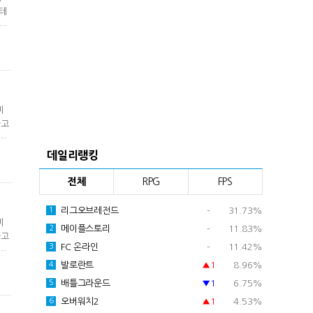
터테
시장
비
가고
로
데일리랭킹
전체
RPG
FPS
리그오브레전드
-
31.73%
1
비
메이플스토리
-
11.83%
2
가고
FC 온라인
-
11.42%
3
로
발로란트
▲1
8.96%
4
배틀그라운드
▼1
6.75%
5
오버워치2
▲1
4.53%
6