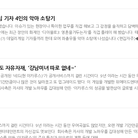
 기자 4인의 악마 소탕기
됐습니다. 이슈가 있는 현장이나 특이한 업무를 직접 해보고 그 감정을 솔직하고 담백
에는 최근 장안의 화제인 '디아블로3: 영혼을거두는자'를 직접 플레이 해 봤습니다. 
(?) 데일리게임 기자들끼리 한데 모여 좌충우돌 악마 소탕에 나섰습니다.<편집자주>
달리고 헌혈하고…'블루아
카카오게임즈, 내
됐다." 때 아닌 이른 더위로 잠깐만 밖을 거닐어도 땀이 쏟아
카' 이색 사회공헌
환 자신
도 자유자재, '강남미녀 따로 없네~'
첫 공개된 '네드(현 이카루스)'가 공개서비스까지 걸린 시간이다. 9년 이라는 시간 동안 
기간만큼이나 많은 것이 달라졌고 또 업그레이드 됐다. 이 게임을 개발한 위메이드엔
사측은 자사의 개발 노하우를 집대성해 만든 '이카루스'의 성공을 발판삼아 글로벌 
비스를 앞둔 '이카루스'의 주요 특징과 앞으로의 계획 등에 대해
서비스까지 걸린 시간이다. 9년 이라는 시간 동안 우여곡절도 많았지만, 오랜 개발 기간만
드엔터테인먼트의 자신감도 엿보인다. 회사측은 자사의 개발 노하우를 집대성해 만든 '
를 앞둔 '이카루스'의 주요 특징과 앞으로의 계획 등에 대해