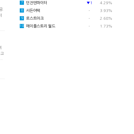
던전앤파이터
▼1
4.29%
7
공.
서든어택
-
3.93%
8
터
로스트아크
-
2.68%
9
메이플스토리 월드
-
1.73%
10
비
가고
로