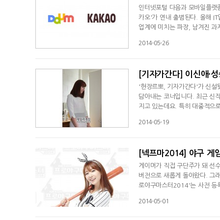
인터넷포털 다음과 모바일플랫폼 
카오'가 연내 출범된다. 올해 I
업계에 미치는 파장, 남겨진 과
오 합병②] 흡수 합병 배경은?
2014-05-26
[기자가간다] 이신애·
'현장르뽀, 기자가간다'가 신설
담아내는 코너입니다. 최근 신
지고 있는데요. 특히 대중적으로
홍보화보는 어떻게 세상에 등장하
2014-05-19
[넥프마2014] 야구 
게이머가 직접 구단주가 돼 선수
버전으로 새롭게 돌아왔다. 그래
로야구마스터2014'는 사전 등
임을 만들겠다는 정욱 넵튠 대표
2014-05-01