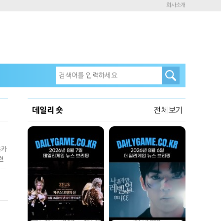
회사소개
데일리 숏
전체보기
음카
련
카카