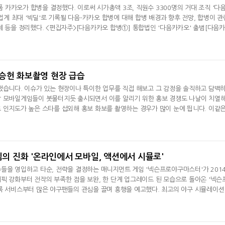
카카오가 합병을 결정했다. 이로써 시가총액 3조, 직원수 3300명의 거대 조직 '다
T업계 최대 '빅딜'로 기록될 다음-카카오 합병에 대해 합병 배경과 향후 전망, 합병이 관
제 등을 정리했다. <편집자주>[다음카카오 합병①] 통합법인 '다음카카오' 출범[다음
[다음카카오 합병③] 카카오 게임하기 어찌 되나[다음카카오 합병④
성승헌 화보촬영 현장 급습
됐습니다. 이슈가 있는 현장이나 특이한 업무를 직접 해보고 그 감정을 솔직하고 담백
작 모바일게임들이 봇물터지듯 출시되면서 이를 알리기 위한 홍보 경쟁도 나날이 치열
 인지도가 높은 스타를 섭외해 홍보 화보를 촬영하는 경우가 많이 눈에 띕니다. 이같
게 되는 것일까요. 기자가 직접 그 과정을 몸소 체험해 봤
게임의 진화 '온라인에서 모바일, 액션에서 시뮬로'
들을 영입하고 타순, 전략을 결정하는 매니지먼트 게임 '넥슨프로야구마스터'가 201
픽 강화부터 전작의 부족한 점을 보완, 한 단계 업그레이드 된 모습으로 돌아온 '넥슨
록 서비스부터 많은 야구팬들의 관심을 끌며 흥행을 예고했다. 최고의 야구 시뮬레이션
의 다짐처럼 최고를 꿈꾸며 나온 '넥슨프로야구마스터2014'. 정식