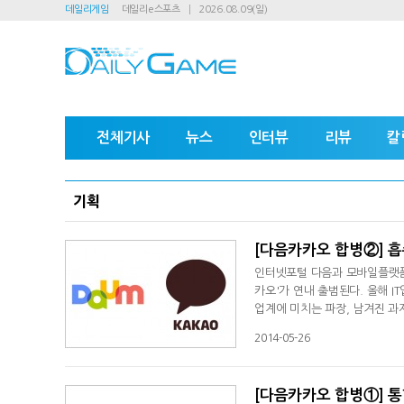
데일리게임
데일리e스포츠
2026.08.09(일)
전체기사
뉴스
인터뷰
리뷰
칼
기획
[다음카카오 합병②] 흡
인터넷포털 다음과 모바일플랫폼 
카오'가 연내 출범된다. 올해 I
업계에 미치는 파장, 남겨진 과
오 합병②] 흡수 합병 배경은?
2014-05-26
[다음카카오 합병①] 통