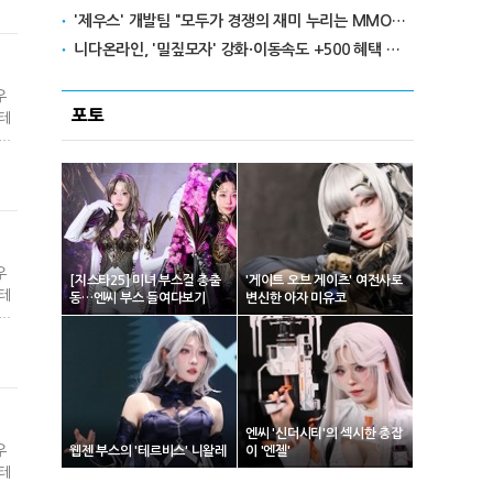
'제우스' 개발팀 "모두가 경쟁의 재미 누리는 MMORPG로 만들 것"
니다온라인, '밀짚모자' 강화·이동속도 +500 혜택 이벤트 진행
우
포토
터테
시장
우
[지스타25] 미녀 부스걸 총출
'게이트 오브 게이츠' 여전사로
터테
동…엔씨 부스 들여다보기
변신한 아자 미유코
시장
엔씨 '신더시티'의 섹시한 총잡
우
웹젠 부스의 '테르비스' 니왈레
이 '엔젤'
터테