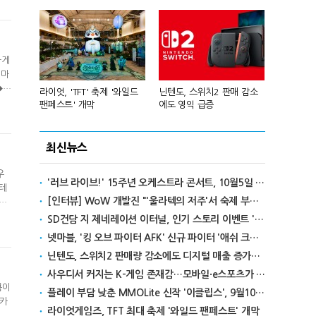
하게
때마
◆그
년 흑자 전
라이엇, 'TFT' 축제 '와일드
닌텐도, 스위치2 판매 감소
넥슨, 대구 
팬페스트' 개막
에도 영익 급증
전설' IP 개방
최신뉴스
우
'러브 라이브!' 15주년 오케스트라 콘서트, 10월5일 한국서 첫 해외 공연
터테
[인터뷰] WoW 개발진 "'울라텍의 저주'서 숙제 부담 줄이고 보상 높여"
시장
SD건담 지 제네레이션 이터널, 인기 스토리 이벤트 '라크로아의 용사' 재개최
넷마블, '킹 오브 파이터 AFK' 신규 파이터 '애쉬 크림존' 업데이트
닌텐도, 스위치2 판매량 감소에도 디지털 매출 증가로 영익 급증
사우디서 커지는 K-게임 존재감…모바일·e스포츠가 이끌었다
큼이
플레이 부담 낮춘 MMOLite 신작 '이클립스', 9월10일 출격
이카
라이엇게임즈, TFT 최대 축제 '와일드 팬페스트' 개막