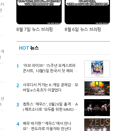
음카
련
카카
8월 7일 뉴스 브리핑
8월 6일 뉴스 브리핑
HOT
뉴스
하게
해
은
1
'러브 라이브!' 15주년 오케스트라
콘서트, 10월5일 한국서 첫 해외 공
연
2
사우디서 커지는 K-게임 존재감…모
바일·e스포츠가 이끌었다
4년
3
컴투스 '제우스', 8월26일 출격… A
프
I 페르소나로 '모두를 위한 MMORP
 게
G' 선언
4
배우 박지현 "'제우스'에서 만나
요"…판도라로 이용자와 만난다