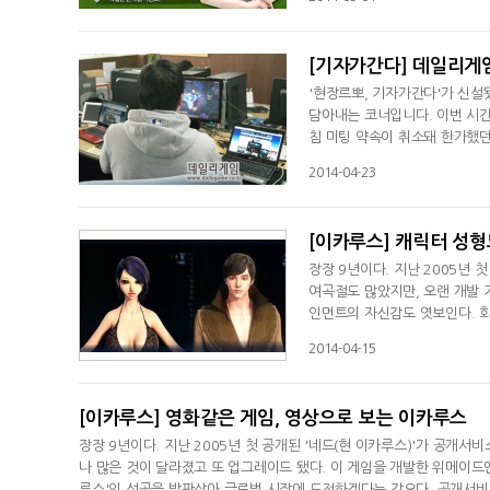
[기자가간다] 데일리게임
'현장르뽀, 기자가간다'가 신설
담아내는 코너입니다. 이번 시간
침 미팅 약속이 취소돼 한가했던
들이 한데 모인 이유"미팅 취소
2014-04-23
[이카루스] 캐릭터 성형
장장 9년이다. 지난 2005년 
여곡절도 많았지만, 오랜 개발 
인먼트의 자신감도 엿보인다. 회
에 도전하겠다는 각오다. 공개서
2014-04-15
[이카루스] 영화같은 게임, 영상으로 보는 이카루스
장장 9년이다. 지난 2005년 첫 공개된 '네드(현 이카루스)'가 공개
나 많은 것이 달라졌고 또 업그레이드 됐다. 이 게임을 개발한 위메이
루스'의 성공을 발판삼아 글로벌 시장에 도전하겠다는 각오다. 공개서비스