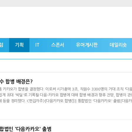
럼
기획
IT
스폰서
유머게시판
데일리숏
수 합병 배경은?
카카오가 합병을 결정했다. 이로써 시가총액 3조, 직원수 3300명의 거대 조직 '다
T업계 최대 '빅딜'로 기록될 다음-카카오 합병에 대해 합병 배경과 향후 전망, 합병이 관
제 등을 정리했다. <편집자주>[다음카카오 합병①] 통합법인 '다음카카오' 출범[다음
[다음카카오 합병③] 카카오 게임하기 어찌 되나[다음카카오 합병④
합법인 '다음카카오' 출범