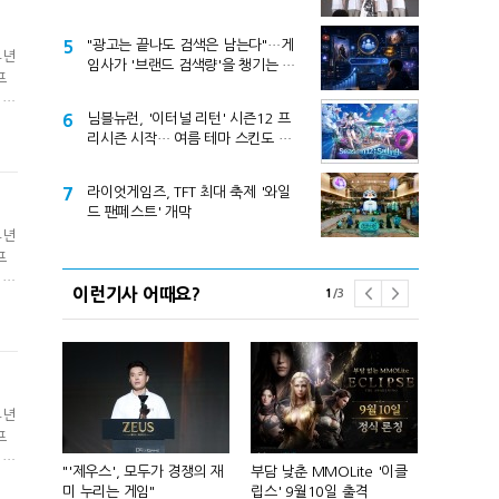
5
"광고는 끝나도 검색은 남는다"…게
4년
임사가 '브랜드 검색량'을 챙기는 이
프
유
 게
6
님블뉴런, '이터널 리턴' 시즌12 프
리시즌 시작… 여름 테마 스킨도 출
시
7
라이엇게임즈, TFT 최대 축제 '와일
드 팬페스트' 개막
4년
프
 게
이런기사 어때요?
1
/
3
4년
프
 게
컴'서 신작
"'제우스', 모두가 경쟁의 재
부담 낮춘 MMOLite '이클
피겨 스타 차준
미 누리는 게임"
립스' 9월10일 출격
성진우로 변