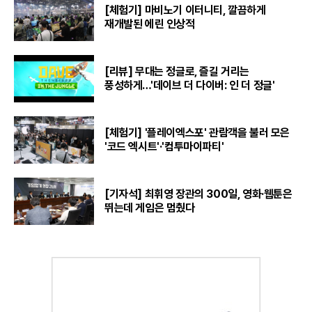
[체험기] 마비노기 이터니티, 깔끔하게
재개발된 에린 인상적
[리뷰] 무대는 정글로, 즐길 거리는
풍성하게…'데이브 더 다이버: 인 더 정글'
[체험기] '플레이엑스포' 관람객을 불러 모은
'코드 엑시트'·'컴투마이파티'
[기자석] 최휘영 장관의 300일, 영화·웹툰은
뛰는데 게임은 멈췄다