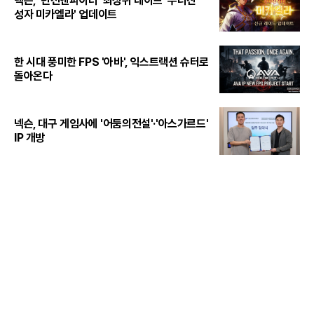
넥슨, '던전앤파이터' 최상위 레이드 '무너진
성자 미카엘라' 업데이트
한 시대 풍미한 FPS '아바', 익스트랙션 슈터로
돌아온다
넥슨, 대구 게임사에 '어둠의전설'·'아스가르드'
IP 개방