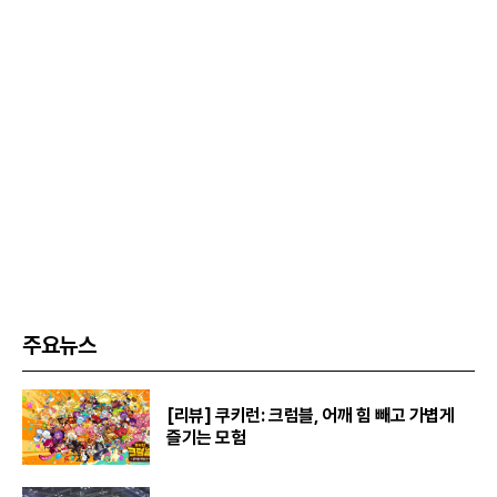
주요뉴스
[리뷰] 쿠키런: 크럼블, 어깨 힘 빼고 가볍게
즐기는 모험