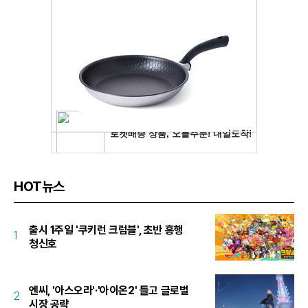
HOT뉴스
출시 1주일 '쿠키런 크럼블', 초반 흥행
1
청신호
엔씨, '아스오라'·'아이온2' 들고 글로벌
2
시장 공략