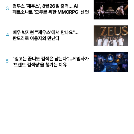
컴투스 '제우스', 8월26일 출격… AI
3
페르소나로 '모두를 위한 MMORPG' 선언
배우 박지현 "'제우스'에서 만나요"…
4
판도라로 이용자와 만난다
"광고는 끝나도 검색은 남는다"…게임사가
5
'브랜드 검색량'을 챙기는 이유