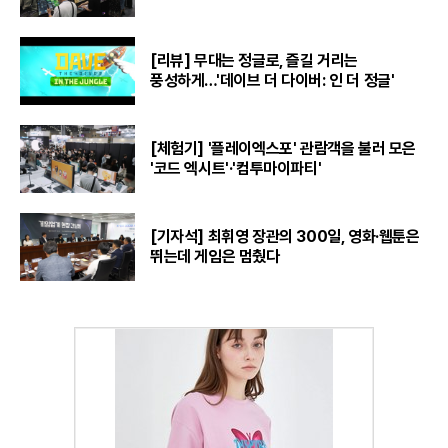
[리뷰] 무대는 정글로, 즐길 거리는
풍성하게…'데이브 더 다이버: 인 더 정글'
[체험기] '플레이엑스포' 관람객을 불러 모은
'코드 엑시트'·'컴투마이파티'
[기자석] 최휘영 장관의 300일, 영화·웹툰은
뛰는데 게임은 멈췄다