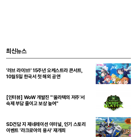
최신뉴스
'러브 라이브!' 15주년 오케스트라 콘서트,
10월5일 한국서 첫 해외 공연
[인터뷰] WoW 개발진 "'울라텍의 저주'서
숙제 부담 줄이고 보상 높여"
SD건담 지 제네레이션 이터널, 인기 스토리
이벤트 '라크로아의 용사' 재개최