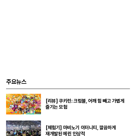
주요뉴스
[리뷰] 쿠키런: 크럼블, 어깨 힘 빼고 가볍게
즐기는 모험
[체험기] 마비노기 이터니티, 깔끔하게
재개발된 에린 인상적