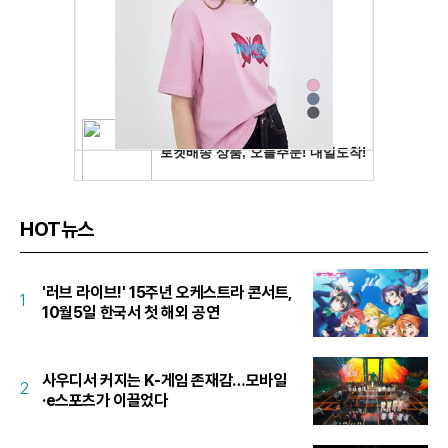
HOT뉴스
'러브 라이브!' 15주년 오케스트라 콘서트,
1
10월5일 한국서 첫 해외 공연
사우디서 커지는 K-게임 존재감…모바일
2
·e스포츠가 이끌었다