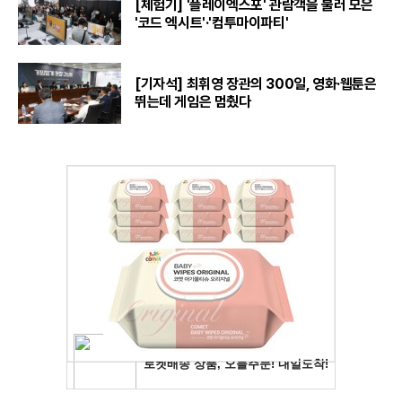
[체험기] '플레이엑스포' 관람객을 불러 모은
'코드 엑시트'·'컴투마이파티'
[기자석] 최휘영 장관의 300일, 영화·웹툰은
뛰는데 게임은 멈췄다