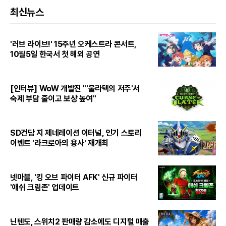
최신뉴스
'러브 라이브!' 15주년 오케스트라 콘서트,
10월5일 한국서 첫 해외 공연
[인터뷰] WoW 개발진 "'울라텍의 저주'서
숙제 부담 줄이고 보상 높여"
SD건담 지 제네레이션 이터널, 인기 스토리
이벤트 '라크로아의 용사' 재개최
넷마블, '킹 오브 파이터 AFK' 신규 파이터
'애쉬 크림존' 업데이트
닌텐도, 스위치2 판매량 감소에도 디지털 매출