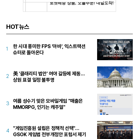
HOT뉴스
한 시대 풍미한 FPS '아바', 익스트랙션
1
슈터로 돌아온다
美 '클래리티 법안' 여야 갈등에 제동…
2
상원 표결 일정 불투명
여름 성수기 맞은 모바일게임 "매출은
3
MMORPG, 인기는 캐주얼"
"게임진흥원 설립은 정책적 선택"…
4
GSOK 게임법 전부개정안 포럼서 제기