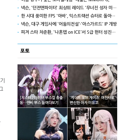
넥슨, '던전앤파이터' 최상위 레이드 '무너진 성자 미카엘라' 업데이트
한 시대 풍미한 FPS '아바', 익스트랙션 슈터로 돌아온다
넥슨, 대구 게임사에 '어둠의전설'·'아스가르드' IP 개방
피겨 스타 차준환, '나혼렙 on ICE'서 S급 헌터 성진우로 변신
포토
임기
그
[지스타25] 미녀 부스걸 총출
'게이트 오브 게이츠' 여전사로
동…엔씨 부스 들여다보기
변신한 아자 미유코
최
았