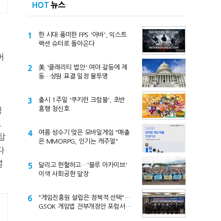
HOT
뉴스
1
한 시대 풍미한 FPS '아바', 익스트
랙션 슈터로 돌아온다
어
2
美 '클래리티 법안' 여야 갈등에 제
동…상원 표결 일정 불투명
3
출시 1주일 '쿠키런 크럼블', 초반
흥행 청신호
징
드
4
여름 성수기 맞은 모바일게임 "매출
탑
은 MMORPG, 인기는 캐주얼"
다
셜
5
달리고 헌혈하고…'블루 아카이브'
이색 사회공헌 앞장
6
"게임진흥원 설립은 정책적 선택"…
GSOK 게임법 전부개정안 포럼서
제기