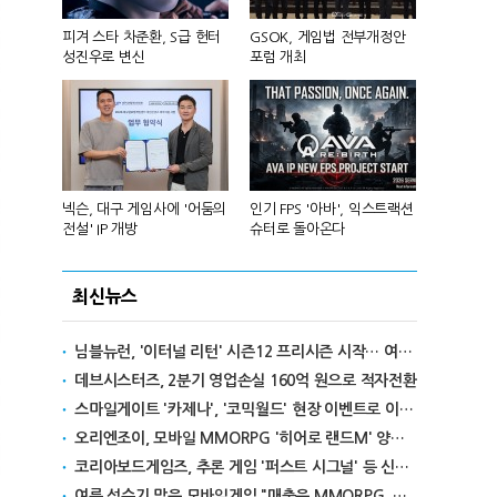
 앞세워 글
피겨 스타 차준환, S급 헌터
GSOK, 게임법 전부개정안
넷마블, 2분기
성진우로 변신
포럼 개최
원 기록
리카에 '소
넥슨, 대구 게임사에 '어둠의
인기 FPS '아바', 익스트랙션
달리고 헌혈
전설' IP 개방
슈터로 돌아온다
카' 이색 사
최신뉴스
님블뉴런, '이터널 리턴' 시즌12 프리시즌 시작… 여름 테마 스킨도 출시
데브시스터즈, 2분기 영업손실 160억 원으로 적자전환
스마일게이트 '카제나', '코믹월드' 현장 이벤트로 이용자와 만난다
오리엔조이, 모바일 MMORPG '히어로 랜드M' 양대 마켓 출시
코리아보드게임즈, 추론 게임 '퍼스트 시그널' 등 신작 보드게임 4종 출시
여름 성수기 맞은 모바일게임 "매출은 MMORPG, 인기는 캐주얼"