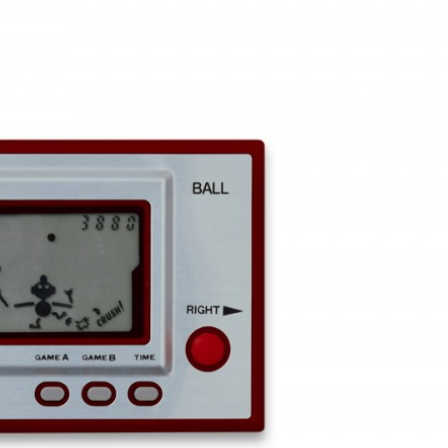
카카오게임즈, 인기 웹툰 '김
엔씨, '아스오라'
부장' 게임 만든다
로벌 시장 공략
넥써쓰, 원스토어 인수로 흑
서머너즈워, 아프
자전환
환사의 숲' 조성