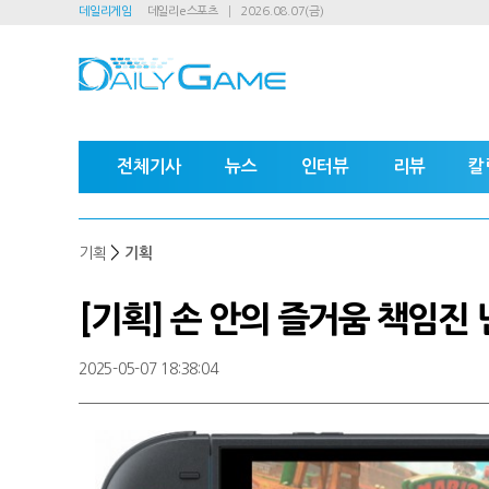
데일리게임
데일리e스포츠
2026.08.07(금)
전체기사
뉴스
인터뷰
리뷰
칼
>
기획
기획
[기획] 손 안의 즐거움 책임진
2025-05-07 18:38:04