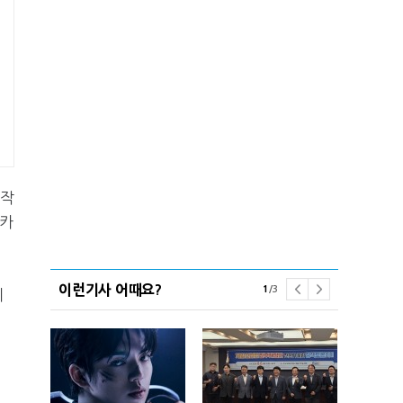
조작
 카
이런기사 어때요?
1
/
3
제