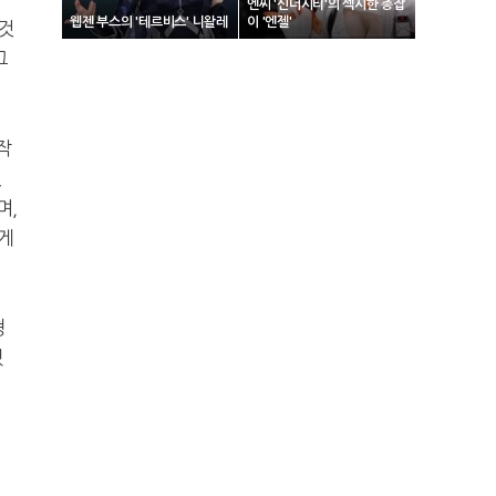
엔씨 '신더시티'의 섹시한 총잡
웹젠 부스의 '테르비스' 니왈레
이 '엔젤'
것
그
작
것
며,
 게
형
했