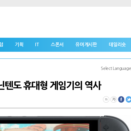
럼
기획
IT
스폰서
유머게시판
데일리숏
Select Languag
 닌텐도 휴대형 게임기의 역사