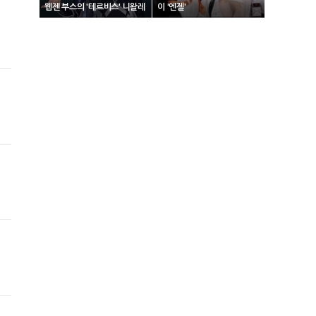
웹젠 부스의 '테르비스' 니왈레
이 '엔젤'