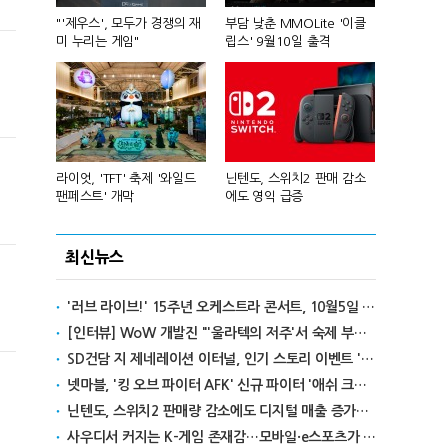
컴'서 신작
"'제우스', 모두가 경쟁의 재
부담 낮춘 MMOLite '이클
피겨 스타 차준
미 누리는 게임"
립스' 9월10일 출격
성진우로 변
년 흑자 전
라이엇, 'TFT' 축제 '와일드
닌텐도, 스위치2 판매 감소
넥슨, 대구 
팬페스트' 개막
에도 영익 급증
전설' IP 개방
최신뉴스
'러브 라이브!' 15주년 오케스트라 콘서트, 10월5일 한국서 첫 해외 공연
[인터뷰] WoW 개발진 "'울라텍의 저주'서 숙제 부담 줄이고 보상 높여"
SD건담 지 제네레이션 이터널, 인기 스토리 이벤트 '라크로아의 용사' 재개최
넷마블, '킹 오브 파이터 AFK' 신규 파이터 '애쉬 크림존' 업데이트
닌텐도, 스위치2 판매량 감소에도 디지털 매출 증가로 영익 급증
사우디서 커지는 K-게임 존재감…모바일·e스포츠가 이끌었다