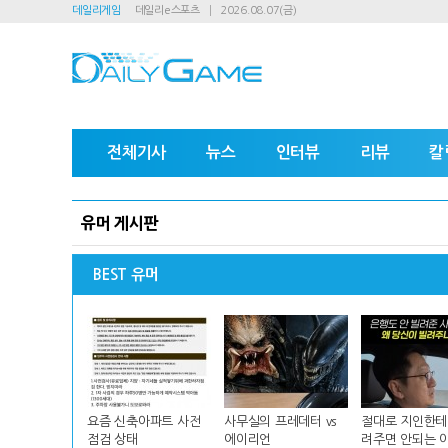
데일리게임
데일리e스포츠
2026.08.07(금)
전체기사
뉴스
인터뷰
리뷰
칼
유머 게시판
BEST 유머
요즘 신축아파트 사전
사무실의 프레데터 vs
절대로 지인한테
점검 상태
에이리언
려주면 안되는 