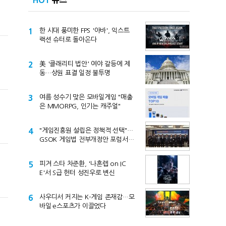
HOT
뉴스
1
한 시대 풍미한 FPS '아바', 익스트
랙션 슈터로 돌아온다
2
美 '클래리티 법안' 여야 갈등에 제
동…상원 표결 일정 불투명
3
여름 성수기 맞은 모바일게임 "매출
은 MMORPG, 인기는 캐주얼"
4
"게임진흥원 설립은 정책적 선택"…
GSOK 게임법 전부개정안 포럼서
제기
5
피겨 스타 차준환, '나혼렙 on IC
E'서 S급 헌터 성진우로 변신
6
사우디서 커지는 K-게임 존재감…모
바일·e스포츠가 이끌었다