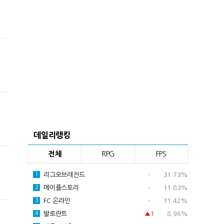
데일리랭킹
전체
RPG
FPS
리그오브레전드
-
31.73%
1
메이플스토리
-
11.83%
2
FC 온라인
-
11.42%
3
발로란트
▲1
8.96%
4