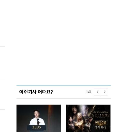
이런기사 어때요?
1
/
3