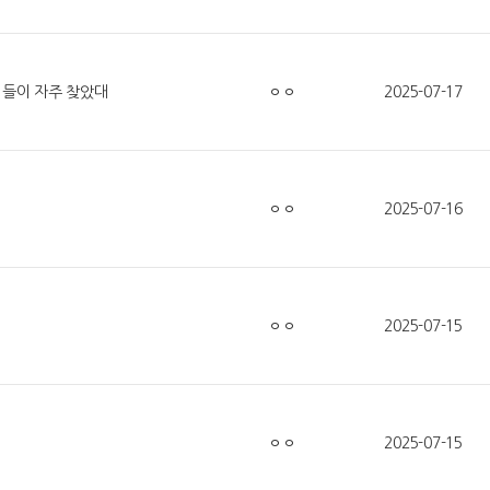
넷마블, 2분기 매출 7492억
크래프톤, '게임스
원 기록
5종 공개
버들이 자주 찾았대
ㅇㅇ
2025-07-17
달리고 헌혈하고…'블루아
카카오게임즈, 내
ㅇㅇ
2025-07-16
카' 이색 사회공헌
환 자신
ㅇㅇ
2025-07-15
ㅇㅇ
2025-07-15