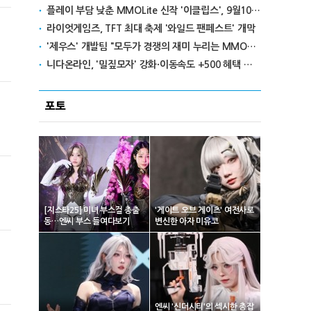
플레이 부담 낮춘 MMOLite 신작 '이클립스', 9월10일 출격
라이엇게임즈, TFT 최대 축제 '와일드 팬페스트' 개막
'제우스' 개발팀 "모두가 경쟁의 재미 누리는 MMORPG로 만들 것"
니다온라인, '밀짚모자' 강화·이동속도 +500 혜택 이벤트 진행
포토
[지스타25] 미녀 부스걸 총출
'게이트 오브 게이츠' 여전사로
동…엔씨 부스 들여다보기
변신한 아자 미유코
엔씨 '신더시티'의 섹시한 총잡