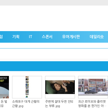
럼
기획
IT
스폰서
유머게시판
데일리숏
 돈 빌
소래포구 대게 근황의
주변에 절대 두면 안되
최근 로미오와 줄리엣
이유
근황.jpg
는 부류.jpg
영화를 본 한가인 아들