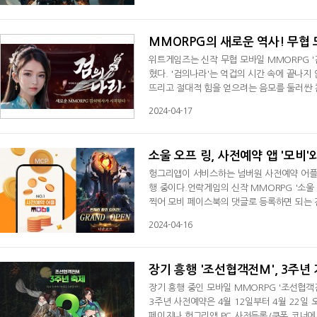
'(의상) 흰여우', '희귀재료선택', '배령주'
페를 통해 공지될 예정이다.‘더프레이
MMORPG의 새로운 역사! 무협 
위트게임즈는 신작 무협 모바일 MMORPG '
혔다. '검의나라'는 억겁의 시간 속에 끝나지 
뜨리고 절대적 힘을 얻으려는 음모를 둘러싼 천
나들며 숨막히는 결전을 벌이게 된다는 것이 
2024-04-17
고 있다. 문파장의 지휘 하에 성지를 공략하고
타 문파를 물리치는 '전 서버 경쟁 퀘스트'
소울 오프 링, 사전예약 앱 '모비
헝그리앱이 서비스하는 넘버원 사전예약 어플리케
행 중이다.언락게임의 신작 MMORPG '소울
찍어 모비 페이스북의 댓글로 등록하면 되는 
을 받을 수 있다.4월9일부터 4월22일까지 2
2024-04-16
자들에게 100 MCP(모비코인 포인트)를 증
차세대 앱 테크 플랫폼을 탑재해 게임 사용자
장기 흥행 '조선협객전M', 3주년
장기 흥행 중인 모바일 MMORPG '조선협객
3주년 사전예약은 4월 12일부터 4월 22일
페이지나 헝그리앱 PC 사전등록/쿠폰 코너에서 