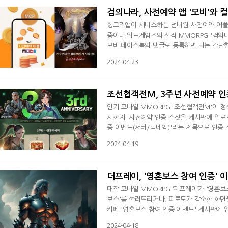
검의나라, 사전예약 앱 '모비'와 
헝그리앱이 서비스하는 넘버원 사전예약 어플리
중이다.위트게임즈의 신작 MMORPG '검의
모비 페이스북의 댓글로 등록하면 되는 간단한
을 수 있다.5월1일까지 진행되는 '검의나라 
2024-04-23
포인트)를 증정한다.사전예약 어플리케이션 '모
해 게임 사용자를 비롯해 코인 재테크와 앱
조선협객전M, 3주년 사전예약 인
인기 모바일 MMORPG '조선협객전M'이 정
시까지 '사전예약 인증 스샷을 게시판에 업로
증 이벤트(서버/닉네임)'라는 제목으로 인증 
상자(11회) 4개, 유물 특별 복원 상자 5개, 
2024-04-19
등 푸짐한 이벤트 보상을 지급한다.행운의 당첨
이내에 지급할 예정이다.한편, 4월 17일부터
더프레이, '영혼보스 참여 인증' 
대작 모바일 MMORPG ‘더프레이’가 '영혼보
보스'를 쓰러뜨리거나, 피로도가 감소한 화면
카페 '영혼보스 참여 인증 이벤트' 게시판에 
의문장 20개, 용소환석 10개'를 보상으로 지
2024-04-18