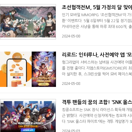
조선협객전M, 5월 가정의 달 맞아
인기 모바일 MMORPG '조선협객전M'이 가
환' 이벤트다. 5월 8일부터 5월 22일 정기
카네이션은 사냥을 통해 하루 최대 600개, 출석
한해협, 이즈하라, 후쿠오카, 구마모토 수집상
2024-05-08
구 5회 충전권, 상급 수련 비급서 등으로 바
다.두번째는 '가정의 달 몬스터 처치' 이벤트
리로드: 인터루나, 사전예약 앱 '
헝그리앱이 서비스하는 넘버원 사전예약 어플리
를 진행 중이다.지엠스토어(GMSTORE)의 
아 설치한 후, 스크린샷을 찍어 모비 페이스
을 반드시 써두어야만 선물을 받을 수 있다.5
2024-05-08
모든 이용자들에게 100 MCP(모비코인 포인
트를 통해, 차세대 앱 테크 플랫폼을 탑재해 
격투 팬들의 꿈의 조합! 'SNK 올
킹콩소프트는 SNK 정식 라이선스 획득해 개발
근 밝혔다. 사전예약 신청자에게는 킹오파 시
다.'SNK 올스타 파이트'에는 격투 게임명가
베니마루, 하오마루, 테리보가드, 마르코, 카
2024-05-03