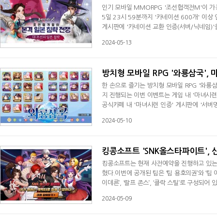
인기 모바일 MMORPG '조선협객전M'이 가
5일 23시 59분까지 '카네이션 600개' 
게시판에 '카네이션 교환 인증(서버/닉네임)'
벤트'에 참여한 유저 중 총 51명을 추첨해 '화려
2024-05-13
쿠오카성 초기화권', '엽전교환권(1,000만)
상은 당첨자 발표 후 5일 이내에 지급될 예정
방치형 모바일 RPG '와룡삼국',
한 손으로 즐기는 방치형 모바일 RPG '와룡삼
지 진행되는 이번 이벤트는 게임 내 '마녀시
공식카페 내 '마녀시련 인증' 게시판에 '서버
리면 된다. '마녀시련 미니게임' 이벤트에 참여한
2024-05-10
정이다. 또한 총 6명을 추첨해 '마희령, 장성
장들을 수집해, 팀을 구성하고 대전하
킹콩소프트 'SNK올스타파이트', 
킹콩소프트는 현재 사전예약을 진행하고 있는 
혔다.이번에 공개된 팀은 ‘팀 용호의권’와 ‘팀 이
이데른’, ‘랄프 존스’, ‘클락 스틸’로 구성
있어 많은 유저들의 관심이 쏠린다.팀 용호의권은
2024-05-09
테를 중심으로 팀이 구성되어 있다. 극한류 
는