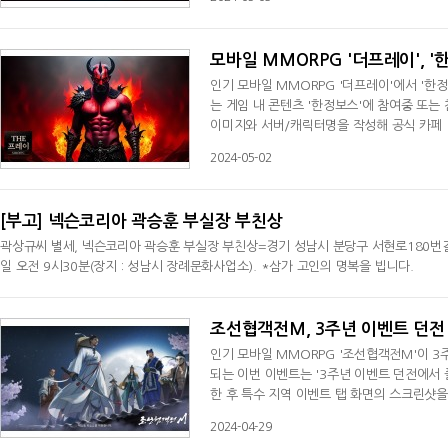
올스타 파이트'는 다양한 IP의 캐릭터들이 
기존 팬들의 궁금증을 더욱 자아낼 것으로 전
모바일 MMORPG '더프레이', 
인기 모바일 MMORPG '더프레이'에서 '한
는 게임 내 콘텐츠 '한정보스'에 참여중 또는
이미지와 서버/캐릭터명을 작성해 공식 카페 '
트 참가자 전원에게 '영의혼백 5개, 마의혼백 
2024-05-02
털', '(칭호) 유머러스', '희귀재료선택', 
함께 공식 카페를 통해 공지될 예정이다
[부고] 넥슨코리아 곽승훈 부실장 부친상
곽상규씨 별세, 넥슨코리아 곽승훈 부실장 부친상=경기 성남시 분당구 서현로180번길 20
일 오전 9시30분(장지 : 성남시 장례문화사업소). *삼가 고인의 명복을 빕니다.
2024-04-30
조선협객전M, 3주년 이벤트 던전
인기 모바일 MMORPG '조선협객전M'이 3
되는 이번 이벤트는 '3주년 이벤트 던전에서 
한 후 특수 지역 이벤트 탭 화면의 스크린샷
트 던전 인증(서버/닉네임)'라는 제목으로 인
2024-04-29
자(11회), 전설 부여 선택 상자, 유물 특별 