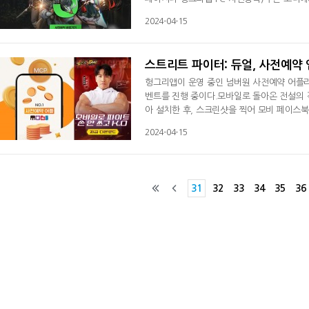
년 성장 뽑기 상자 1개'가 지급될 예정이다.'
2024-04-15
니 50개, 태조의 전투 부적 100개, 이순신의
상자 5개, 전설 부여 선택 상자 3개, 만능 모
스트리트 파이터: 듀얼, 사전예약 
헝그리앱이 운영 중인 넘버원 사전예약 어플리케
벤트를 진행 중이다.모바일로 돌아온 전설의 격
아 설치한 후, 스크린샷을 찍어 모비 페이스
을 반드시 써두어야만 선물을 받을 수 있다.4월
2024-04-15
래버 이벤트에 참여하는 모든 이용자들에게 1
난해 대규모 2.0 업데이트를 통해, 차세대
31
32
33
34
35
36