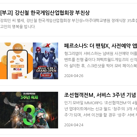
지급한다.행운의 당첨자는 이벤트 종료 후 1
[부고] 강신철 한국게임산업협회장 부친상
강희인 씨 별세, 강신철 한국게임산업협회장 부친상=아주대학교병원 장례식장 35호실, 발
고인의 명복을 빕니다.
2024-04-29
페르소나5: 더 팬텀X, 사전예약 앱
헝그리앱이 서비스하는 넘버원 사전예약 어플리케
벤트를 진행 중이다.퍼펙트월드게임즈의 신작 M
아 설치한 후, 스크린샷을 찍어 모비 페이스
을 반드시 써두어야만 선물을 받을 수 있다.5
2024-04-26
는 모든 이용자들에게 100 MCP(모비코인 
이트를 통해, 차세대 앱 테크 플랫폼을 탑재해
조선협객전M, 서비스 3주년 기념
인기 모바일 MMORPG '조선협객전M'이 4
년 업데이트에서는 신규 월드 '청주'의 3개 서
주'가 되며, 서버 이전을 할 경우 '상주' 서버
'신수'가 추가된다. 이들은 전설 등급 2개를 
2024-04-24
상은 10회이며, 10회 달성 시 신화 등급을 
석', '숙련의 건괘석', '저항의 손괘석',