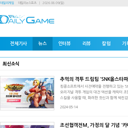
데일리게임
데일리e스포츠
2026.08.09(일)
전체기사
뉴스
인터뷰
리뷰
칼럼
기
최신소식
추억의 격투 드림팀 'SNK올스타파
킹콩소프트에서 사전예약을 진행하고 있는 ‘S
오리지널 격투 게임의 대전 액션을 캐릭터 조
스킬을 사용할 때, 화려한 컷신과 함께 박진감
로 새로운 세계관을 정립하여 기존의 게임과는
2024-05-14
을 떠올리게 하는 요소들도 찾아볼 수 있다.‘
고 있으며, 풍부한 사전 예약 보상과 함
조선협객전M, 가정의 달 기념 '카