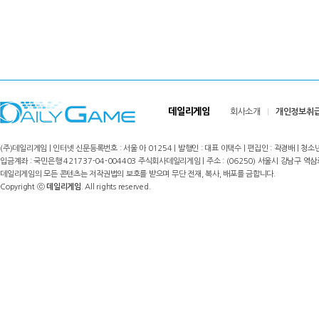
데일리게임
회사소개
개인정보취
(주)데일리게임 | 인터넷 신문등록번호 : 서울 아 01254 | 발행인 : 대표 이택수 | 편집인 : 곽경배 | 청소년
입금계좌 : 국민은행 421737-04-004403 주식회사데일리게임 | 주소 : (06250) 서울시 강남구 역삼로8길 17,
데일리게임의 모든 콘텐츠는 저작권법의 보호를 받으며 무단 전재, 복사, 배포를 금합니다.
Copyright ⓒ
데일리게임
. All rights reserved.