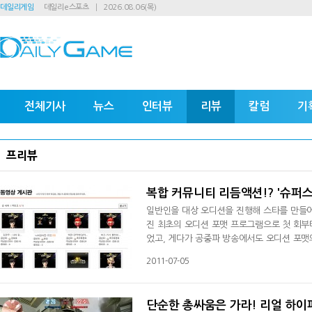
데일리게임
데일리e스포츠
2026.08.06(목)
전체기사
뉴스
인터뷰
리뷰
칼럼
기
프리뷰
복합 커뮤니티 리듬액션!? '슈퍼
일반인을 대상 오디션을 진행해 스타를 만들어내는 케이블TV 프로그램 '슈퍼스타K'. 한국에서는 대중적으로 널리 알려
진 최초의 오디션 포맷 프로그램으로 첫 회부
었고, 게다가 공중파 방송에서도 오디션 포맷
예정이며, 이 또한 크게 화제가 될 것으로 예
2011-07-05
인'은 리듬액션 '댄스' & '노래' 게임이다.
맞춰 노트를 입력하는 방식이 아니라 화면
단순한 총싸움은 가라! 리얼 하이퍼