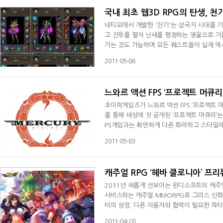
국내 최초 웹3D RPG의 탄생, 천
네티모에서 개발한 '천기'는 삼국지 시대를 기
고 전투를 펼쳐 난세를 평정하는 영웅으로 거
가는 것도 가능하며 모든 퀘스트들이 실제 역
거움까지 느낄 수 있다.◆ 웹 게임, 그 이상
2011-05-06
스를 보여주고 있지 못한 것이 사실이다. '천기'
한다. 이로 인해 웬만한 MMORPG 못지 않은
느와르 액션 FPS ‘프로젝트 머큐리’
초이락게임즈가 느와르 액션 FPS ‘프로젝트 
를 통해 세상에 첫 공개된 ‘프로젝트 머큐리’
PS게임과는 확연하게 다른 화려하고 스타일리
있다.‘프로젝트 머큐리’는 연방경찰과 갱단연합
2011-05-03
로 비주얼’ 콘셉의 가상 세계에서 개성 넘치
답답한 인터페이스
캐주얼 RPG ‘헤바 클로니아’ 프리
2011년 새롭게 선보이는 윈디소프트의 캐주
서비스하는 캐주얼 MMORPG로 그리스 신화에
터의 성장, 다른 이용자와 협력이 필요한 파
콤보 시스템, 몰이사냥을 통한 1 대 다수의 
2011-04-28