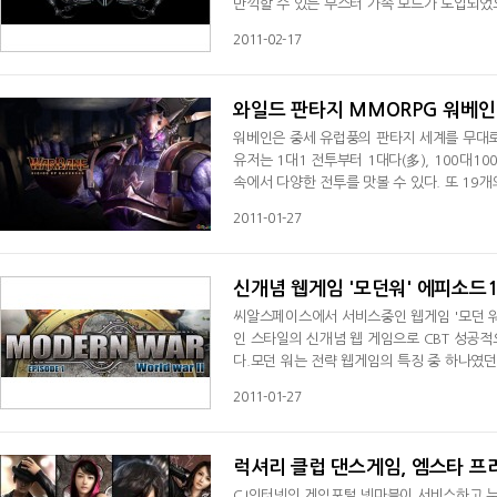
만끽할 수 있는 부스터 가속 모드가 도입되었
다.이 외에도 최적화된 언리얼엔진3.0을 통해
2011-02-17
다양한 게이머의견을 수렴, 반영하여 게이머 편
1년 MMORPG 기대작으로 손꼽히는 '베르카
와일드 판타지 MMORPG 워베인
워베인은 중세 유럽풍의 판타지 세계를 무대로
유저는 1대1 전투부터 1대다(多), 100대1
속에서 다양한 전투를 맛볼 수 있다. 또 19개
이템 강화 시스템을 통해 강력하게 생성해 나가
2011-01-27
업과 교역의 국가 '오르시아'워베인은 오래 전
분란으로 세워진 두개의 국가와 6종족이
신개념 웹게임 '모던워' 에피소드
씨알스페이스에서 서비스중인 웹게임 '모던 워
인 스타일의 신개념 웹 게임으로 CBT 성공적
다.모던 워는 전략 웹게임의 특징 중 하나였
수 있도록 함으로서 빠르고 간단하게 이해할 
2011-01-27
외적인 부분을 간소화시킴으로서 이용자가 전
었던 연합군과 추축군, 두 진
럭셔리 클럽 댄스게임, 엠스타 프
CJ인터넷의 게임포털 넷마블이 서비스하고 누