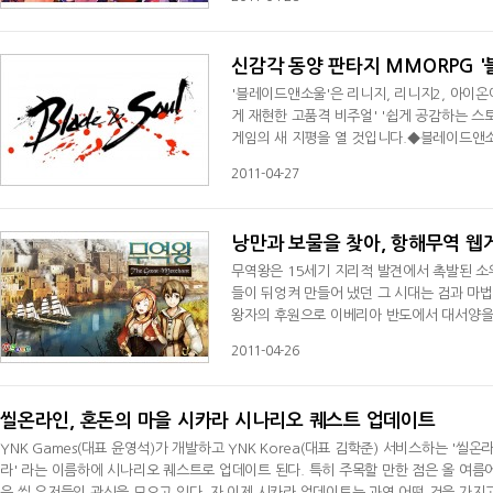
없이 제공되는 퀘스트를 통한 스토리 진행 등 
바 클로니아’은 좀 더 편하
신감각 동양 판타지 MMORPG '
'블레이드앤소울'은 리니지, 리니지2, 아이온
게 재현한 고품격 비주얼' '쉽게 공감하는 스
게임의 새 지평을 열 것입니다.◆블레이드앤소
롭던 어느날, 귀천검을 노리는 진서연 일당이
2011-04-27
치명상을 입은 주인공은 자경단의 대사형 도천
있는 자경단의 본거지
낭만과 보물을 찾아, 항해무역 웹게
무역왕은 15세기 지리적 발견에서 촉발된 소위
들이 뒤엉켜 만들어 냈던 그 시대는 검과 마
왕자의 후원으로 이베리아 반도에서 대서양을
스페인의 후원을 받은 콜럼부스가 “신대륙발견
2011-04-26
의 바다를 지배한 영국의 빅토리아 여왕은 이
을 남긴 탐험가만이 이
씰온라인, 혼돈의 마을 시카라 시나리오 퀘스트 업데이트
YNK Games(대표 윤영석)가 개발하고 YNK Korea(대표 김학준) 서비스하는 '씰
라' 라는 이름하에 시나리오 퀘스트로 업데이트 된다. 특히 주목할 만한 점은 올 여
은 씰 유저들의 관심을 모으고 있다. 자 이제 시카라 업데이트는 과연 어떤 것을 가지고 있고 그 내용이 무