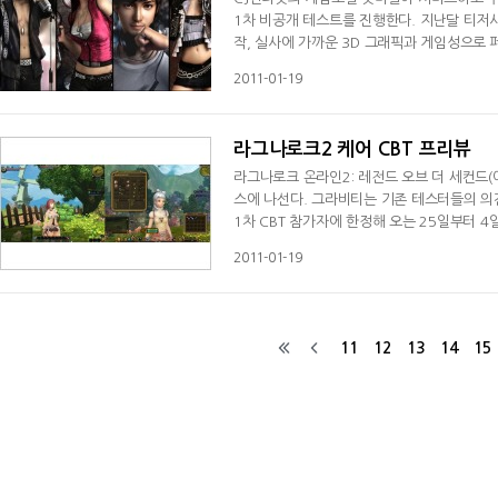
1차 비공개 테스트를 진행한다. 지난달 티저사
작, 실사에 가까운 3D 그래픽과 게임성으로 
임 '엠스타'는 살아 움직이는 듯한 생생한 
2011-01-19
한 댄스게임과는 달리 고퀄리티 그래픽으로 
층 높여준다. 언리얼 엔진3로 제
라그나로크2 케어 CBT 프리뷰
라그나로크 온라인2: 레전드 오브 더 세컨드(이
스에 나선다. 그라비티는 기존 테스터들의 의
1차 CBT 참가자에 한정해 오는 25일부터 4
1차 테스터들이 제안, 건의해 준 내용을 반영해
2011-01-19
문 직업 특성이 한층 세밀하고 편리하게 변경됐
다. 또한, 1차 CBT에서 볼 수 없었던 비행 이
11
12
13
14
15