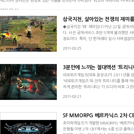
에스티아 온라인은 완성도 있는 작품을 만드는데 주력했다. 최고의 캐릭터와 시나리오
MMORPG 게임의 새로운 역사를 준비하고 있다.◆마에스티아의 세계마에스티아 온라인은
2011-03-16
하고 인간
삼국지천, 살아있는 전쟁의 재미
◆삼국지천 '왜' 재미있나?지난 22일 공개서
다. 사전 공개서비스 초반 5개에 불과했던 서
정도이다. 특히, 단 한차례의 임시 서버점검
다. 여기에 더해 지금까지 주류장르에서 잠깐
2011-02-25
도 한몫을 하고 있는 것으로 보인다. ◆동서
성을 더욱 많이 가졌다고 볼 수 있
3분만에 느끼는 절대액션 '트리니
네오위즈게임즈(대표 윤상규)가 2011년을 
'네오위즈게임즈'와 전작 트리니티를 통해 액션
차게 준비한 '트리니티2'가 드디어 바로 그것
RPG게임들 속에서 철저하게 베일에 감쳐줘 있
2011-02-21
을 보일 트리니티2. 그 호쾌한 액션의 세계로 
까!액션RPG에서 가장 기본이 되는 부분은 역
SF MMORPG 베르카닉스 2차 C
초이락게임즈가 개발한 MMORPG '베르카닉스
진행될 이번 2차 CBT에서는 6종 신규 클래