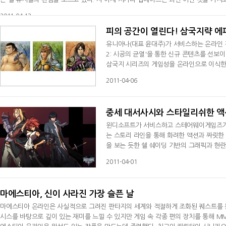
으로… 블루아이 요새에서 지카엘을 쓰러뜨리고 난 후 약해진 지카엘과 함께 어디론가 
2011-04-12
피의 공간이 열린다! 삼국지략 에
유니아나(대표 윤대주)가 서비스하는 온라인 전
2: 시공의 균열'을 통한 신규 콘텐츠를 선보
삼국지 시리즈의 게임성을 온라인으로 이식한 
다양한 전투 시스템으로 구현되는 전쟁 콘텐츠
2011-04-06
피소드2: 시공의 균열'은 중국과 한국, 일본
등 고레벨 유저를 대상으로 한 내용들과 신
중세 대서사시와 스타일리쉬한 액션
윈디소프트가 서비스하고 스테어웨이게임즈가 개
는 스토리 라인을 통해 화려한 액션과 짜릿한
을 보는 듯한 쉘 쉐이딩 기반의 그래픽과 현
뱀파이어, 늑대인간, 마녀처럼 신비로운 매력
2011-04-01
캐릭터마다 전직시스템을 두어 이용자들은 플
이를 통한 던전 공략으로 더욱
마에스티아, 신이 사라진 가장 슬픈 날
마에스티아 온라인은 사실적으로 그려진 판타지의 세계와 적절하게 조화된 퀘스트를 통
시스를 바탕으로 깊이 있는 재미를 느낄 수 있지만 게임 속 각종 편의 장치를 통해 M