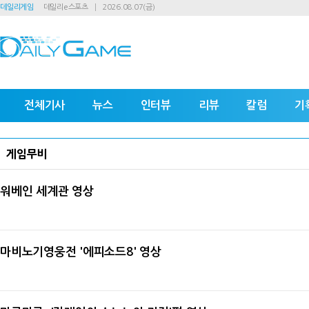
데일리게임
데일리e스포츠
2026.08.07(금)
전체기사
뉴스
인터뷰
리뷰
칼럼
기
게임무비
워베인 세계관 영상
마비노기영웅전 '에피소드8' 영상
2011-01-27