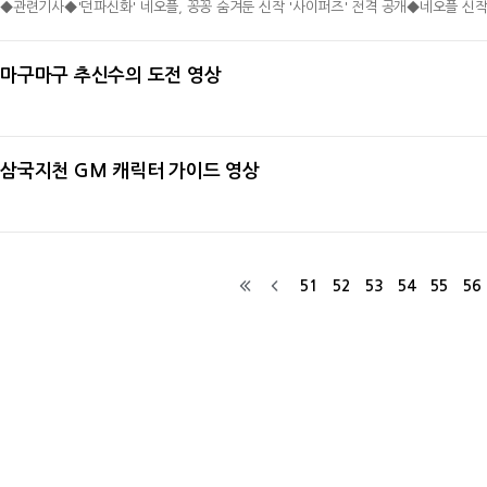
◆관련기사◆'던파신화' 네오플, 꽁꽁 숨겨둔 신작 '사이퍼즈' 전격 공개◆네오플 신작
마구마구 추신수의 도전 영상
2011-01-07
삼국지천 GM 캐릭터 가이드 영상
2011-01-06
2011-01-05
51
52
53
54
55
56