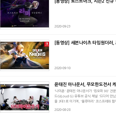
[동영상] 로스트아크, 시즌2 신규 
2020-09-23
[동영상] 세븐나이츠 타임원더러,
2020-09-10
윤태진 아나운서, 무모한도전서 케인
'나미춘' 윤태진 아나운서가 '킹오파 98' 전
드G(Loud G) 유튜브 공식 채널 '드디어 
을 3대1로 이기며, '블루마리' 코스프레와 함
하 킹오파 98)'을 약 한 달간 연습하고 '킹
2020-08-28
고, 케인은 핸디캡 5개와 함께 10연승을 해