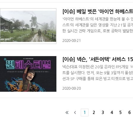
올 랜덤 캐릭터 ▲기력 MAX ▲체력 2배 ▲
[이슈] 베일 벗은 '아이언 하베스
'아이언 하베스트'의 세계관을 한눈에 볼 수
스트'의 세계관을 담은 영상을 지난 21일 공
한 실시간 전략 게임으로, 로봇 공학이 발달한
는 디젤엔진과 화석연료 시대의 기술을 다루는 
2020-08-21
디테일과 환경 디자인에서 그 분위기를 느낄 수
방 세 국가의 파벌싸움을 배경으로 한다
[이슈] 넥슨, '서든어택' 서비스 
넥슨(대표 이정헌)은 20일 온라인 FPS게임 
트를 실시했다. 먼저, 오는 9월 3일까지 풍
션과 SP 구매를 통해 모은 빙고 티켓으로 빙
수 있다.이용자는 빙고를 통해 계정당 최대 9회
2020-08-20
-10(S) 15th(영구제), ▲브레드&슈가 캐릭
계별로 획득 가능하다. 각 줄을 완성할 때
1
2
3
4
5
6