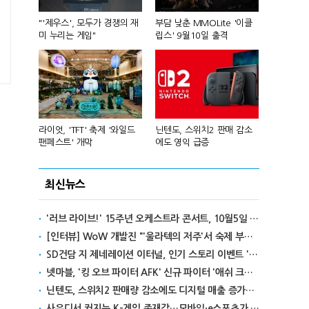
컴'서 신작
"'제우스', 모두가 경쟁의 재
부담 낮춘 MMOLite '이클
피겨 스타 차준
미 누리는 게임"
립스' 9월10일 출격
성진우로 변
년 흑자 전
라이엇, 'TFT' 축제 '와일드
닌텐도, 스위치2 판매 감소
넥슨, 대구 
팬페스트' 개막
에도 영익 급증
전설' IP 개방
최신뉴스
'러브 라이브!' 15주년 오케스트라 콘서트, 10월5일 한국서 첫 해외 공연
[인터뷰] WoW 개발진 "'울라텍의 저주'서 숙제 부담 줄이고 보상 높여"
SD건담 지 제네레이션 이터널, 인기 스토리 이벤트 '라크로아의 용사' 재개최
넷마블, '킹 오브 파이터 AFK' 신규 파이터 '애쉬 크림존' 업데이트
닌텐도, 스위치2 판매량 감소에도 디지털 매출 증가로 영익 급증
사우디서 커지는 K-게임 존재감…모바일·e스포츠가 이끌었다