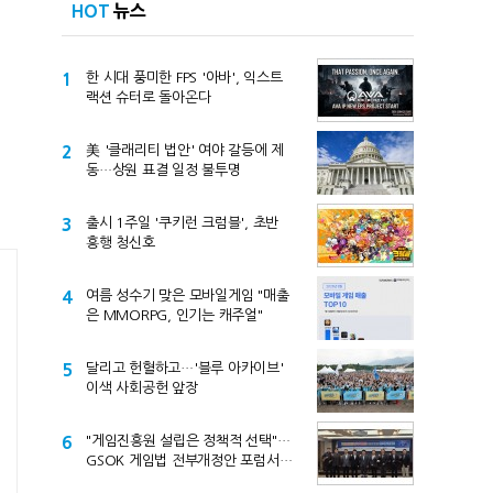
HOT
뉴스
1
한 시대 풍미한 FPS '아바', 익스트
랙션 슈터로 돌아온다
2
美 '클래리티 법안' 여야 갈등에 제
동…상원 표결 일정 불투명
3
출시 1주일 '쿠키런 크럼블', 초반
흥행 청신호
4
여름 성수기 맞은 모바일게임 "매출
은 MMORPG, 인기는 캐주얼"
5
달리고 헌혈하고…'블루 아카이브'
이색 사회공헌 앞장
6
"게임진흥원 설립은 정책적 선택"…
GSOK 게임법 전부개정안 포럼서
제기