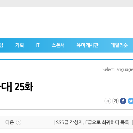
럼
기획
IT
스폰서
유머게시판
데일리숏
Select Languag
다] 25화
다음
SSS급 각성자, F급으로 회귀하다 목록