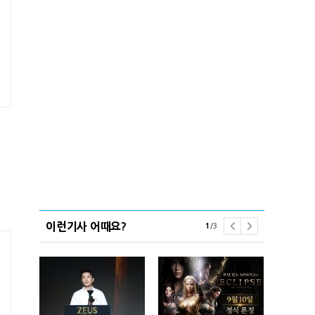
이런기사 어때요?
1
/
3