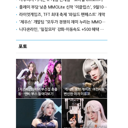
플레이 부담 낮춘 MMOLite 신작 '이클립스', 9월10일 출격
라이엇게임즈, TFT 최대 축제 '와일드 팬페스트' 개막
'제우스' 개발팀 "모두가 경쟁의 재미 누리는 MMORPG로 만들 것"
니다온라인, '밀짚모자' 강화·이동속도 +500 혜택 이벤트 진행
포토
[지스타25] 미녀 부스걸 총출
'게이트 오브 게이츠' 여전사로
동…엔씨 부스 들여다보기
변신한 아자 미유코