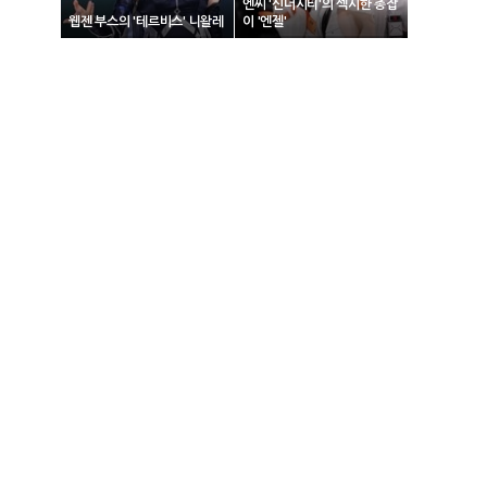
엔씨 '신더시티'의 섹시한 총잡
웹젠 부스의 '테르비스' 니왈레
이 '엔젤'