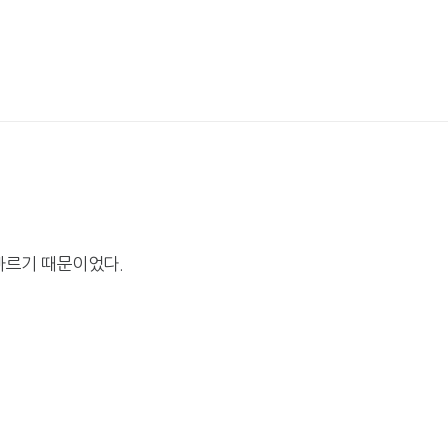
넷마블, 2분기 매출 7492억
크래프톤, '게임스
원 기록
5종 공개
달리고 헌혈하고…'블루아
카카오게임즈, 내
카' 이색 사회공헌
환 자신
빠르기 때문이었다.