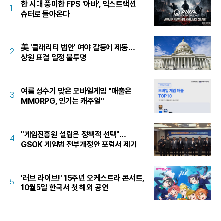
한 시대 풍미한 FPS '아바', 익스트랙션
1
슈터로 돌아온다
美 '클래리티 법안' 여야 갈등에 제동…
2
상원 표결 일정 불투명
여름 성수기 맞은 모바일게임 "매출은
3
MMORPG, 인기는 캐주얼"
"게임진흥원 설립은 정책적 선택"…
4
GSOK 게임법 전부개정안 포럼서 제기
'러브 라이브!' 15주년 오케스트라 콘서트,
5
10월5일 한국서 첫 해외 공연