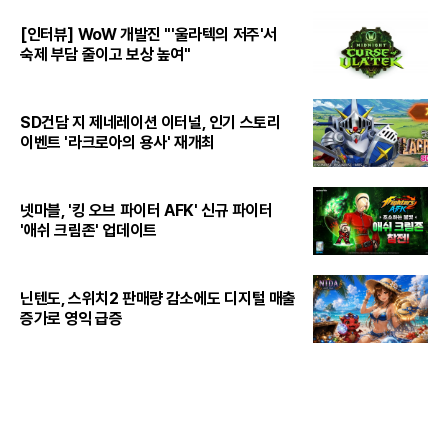
[인터뷰] WoW 개발진 "'울라텍의 저주'서
숙제 부담 줄이고 보상 높여"
SD건담 지 제네레이션 이터널, 인기 스토리
이벤트 '라크로아의 용사' 재개최
넷마블, '킹 오브 파이터 AFK' 신규 파이터
'애쉬 크림존' 업데이트
닌텐도, 스위치2 판매량 감소에도 디지털 매출
증가로 영익 급증