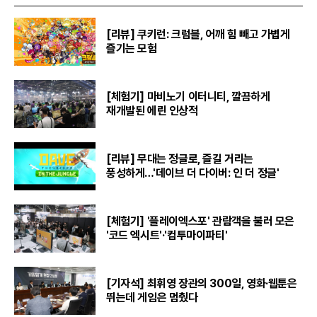
[리뷰] 쿠키런: 크럼블, 어깨 힘 빼고 가볍게
즐기는 모험
[체험기] 마비노기 이터니티, 깔끔하게
재개발된 에린 인상적
[리뷰] 무대는 정글로, 즐길 거리는
풍성하게…'데이브 더 다이버: 인 더 정글'
[체험기] '플레이엑스포' 관람객을 불러 모은
'코드 엑시트'·'컴투마이파티'
[기자석] 최휘영 장관의 300일, 영화·웹툰은
뛰는데 게임은 멈췄다