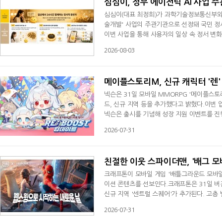
심심이, 정부 에이전틱 AI 사업 주
심심이(대표 최정희)가 과학기술정보통신부와 정
술개발' 사업의 주관기관으로 선정돼 국민 정
이번 사업을 통해 사용자의 일상 속 정서 변화
컴패니언'을 개발하고자 한다. 이를 위해 24년간
2026-08-03
기반으로 기존의 질의응답형 AI를 넘어 사용
구현을 목표로 한다.회사는 2002년 상업용 A
메이플스토리M, 신규 캐릭터 '렌'
넥슨은 31일 모바일 MMORPG '메이플스토리M
드, 신규 지역 등을 추가했다고 밝혔다.이번 
넥슨은 출시를 기념해 성장 지원 이벤트를 진행
실시한다. 지정 레벨을 달성하면 PC와 모바일
2026-07-31
스 월드'도 문을 열었다. 오는 9월30일까지
인과 포인트를 획득할 수 있으며, 월드 전용 
친절한 이웃 스파이더맨, '배그 모
크래프톤이 모바일 게임 '배틀그라운드 모바일'
이션 콘텐츠를 선보인다.크래프톤은 31일 버
신규 지역 '센트럴 스퀘어'가 추가된다. 고
방문해 이스터에그를 발견하고 영화 테마 백팩
2026-07-31
구현됐다. '피터 파커의 장갑'을 착용하면 거