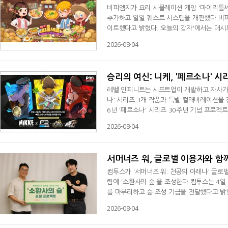
비피엠지가 요리 시뮬레이션 게임 '마이리틀셰
추가하고 일일 퀘스트 시스템을 개편했다.비피엠
이트했다고 밝혔다.'오늘의 감자'에서는 매시
뉴를 만나볼 수 있다. 이용자는 감자 테마 전
2026-08-04
스트를 '데일리 빙고' 시스템으로 개편했다. 
확장됐다. '토마토 다이닝' 전용 퀘스트
승리의 여신: 니케, '페르소나' 
레벨 인피니트는 시프트업이 개발하고 자사가 서
나' 시리즈 3개 작품과 특별 컬래버레이션을 
6년 '페르소나' 시리즈 30주년 기념 프로젝트
소나4 더 골든(P4G)', '페르소나5 더 로열
2026-08-04
버레이션 이벤트에 동시에 등장하는 것은 이
들이 각 '페르소나' 시리즈를 상징하는 선물을
서머너즈 워, 글로벌 이용자와 함께
컴투스가 '서머너즈 워: 천공의 아레나' 글로
림에 '소환사의 숲'을 조성한다.컴투스는 4일
를 마무리하고 숲 조성 기금을 전달했다고 밝
로 진행됐다. 지난 6월19일부터 7월5일까지
2026-08-04
달성했다.컴투스는 목표 달성에 따라 함께일
닛에 기금을 전달했다. 기금은 개발로 산림 