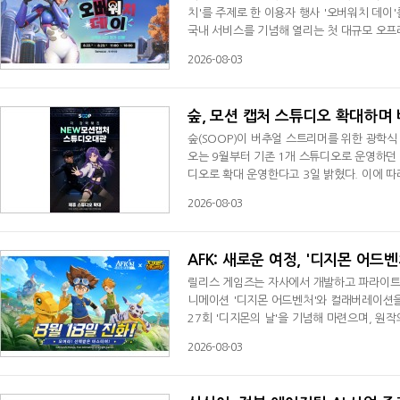
치'를 주제로 한 이용자 행사 '오버워치 데이'
국내 서비스를 기념해 열리는 첫 대규모 오프라
면 무료로 입장할 수 있다.행사에서는 애런 켈
2026-08-03
사장, 벤 벨 총괄 프로듀서 겸 선임 부사장이
팀 라이브 드로잉 쇼, 코스프레 콘테스트
숲, 모션 캡처 스튜디오 확대하며
숲(SOOP)이 버추얼 스트리머를 위한 광학
오는 9월부터 기존 1개 스튜디오로 운영하던 
디오로 확대 운영한다고 3일 밝혔다. 이에 
게 된다.버추얼 콘텐츠 제작에는 3D 아바타
2026-08-03
장비와 스튜디오 이용 비용 부담으로 개인 스트
년부터 광학식 모션 캡처 스튜디오 대관
AFK: 새로운 여정, '디지몬 어드벤
릴리스 게임즈는 자사에서 개발하고 파라이트 게
니메이션 '디지몬 어드벤처'와 컬래버레이션을
27회 '디지몬의 날'을 기념해 마련으며, 원
법 대륙 에스페리아를 무대로 새로운 모험을 
2026-08-03
게임 보상과 한정 코스튬 등을 경험할 수 있
양한 콘텐츠는 순차적으로 공개될 예정이다