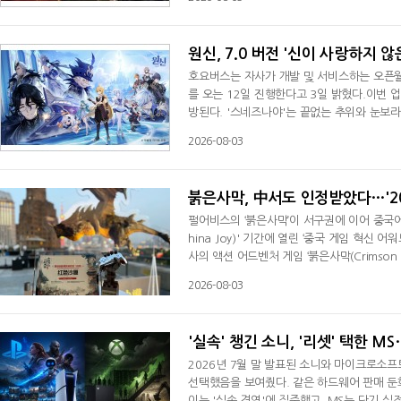
김했다.이번 'SWC2026'은 오는 8일 오
한다. 컴투스는 그에 앞서 3일부터 마지막 예
원신, 7.0 버전 '신이 사랑하지 않
호요버스는 자사가 개발 및 서비스하는 오픈월드 
를 오는 12일 진행한다고 3일 밝혔다.이번 
방된다. '스네즈나야'는 끝없는 추위와 눈보
마을이 연결돼 있다. 이용자는 열차를 타고 
2026-08-03
하게 된다.신규 마신 임무에서는 재앙 수준의 
석을 획득할 수 있다. 이와 함께 탐사 편의
붉은사막, 中서도 인정받았다…'202
펄어비스의 ‘붉은사막’이 서구권에 이어 중국
hina Joy)' 기간에 열린 ‘중국 게임 혁신 어워드 
사의 액션 어드벤처 게임 ‘붉은사막(Crimson Des
d)’을 수상했다고 3일 밝혔다.올해로 6회를
2026-08-03
탭(TapTap)이 진행하는 시상식이다. 매년
개발사를 선정해 오고 있다.'붉은사막'이 수상한
'실속' 챙긴 소니, '리셋' 택한 
2026년 7월 말 발표된 소니와 마이크로소프
선택했음을 보여줬다. 같은 하드웨어 판매 둔
이는 '실속 경영'에 집중했고, MS는 단기 실