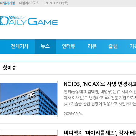
데일리게임
데일리e스포츠
2026.08.08(토)
전체기사
뉴스
인터뷰
리뷰
칼럼
기
핫이슈
NC IDS, 'NC AX'로 사명 변경
엔씨(공동대표 김택진, 박병무)는 IT 서비스 
이사 이재진)로 변경하고 AX 전문 기업으로 새
(AI) 기술을 산업 현장에 적용하고 사업화하는 'A
해 AX 기업으로서의 정체성을 강화하고, AI 
2026-08-04
NC AI와 협력해 엔씨와 주요 계열사의 AX 
이션 등 회사가 보유한 개발 노하우에 AI 기
비피엠지 '마이리틀셰프', 감자 