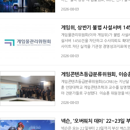
의 성과를 담은 최신 실적 발표에 따르면 소니는 
2026-08-03
이익 4765억 엔(약 4조3450억 원)을 기
매출 900억1000만 달러(약 128조6346억 
게임위, 상반기 불법 사설서버 1
게임물관리위원회(이하 게임위)가 불법 사설서
설서버 1450건을 차단하고 수사의뢰도 확대
사이트 차단 실적을 기관장 경영성과지표에 반영
화체육관광부와 함께 불법 사설서버 대응 체계를
2026-08-03
콘텐츠전송네트워크(CDN) 사업자 협력 등을 
7%인 3만 2930건을 불법 사설서버와 불법
게임콘텐츠등급분류위원회, 이승훈
게임콘텐츠등급분류위원회(GCRB)는 지난달 
훈 안양대학교 게임콘텐츠학과 교수를 임명했다
야 전문가들로 구성됐다. 이승훈 위원장을 비
교수, 나현수 한국게임정책자율기구 사무국장,
2026-08-03
사, 이철우 한국게임이용자협회 회장, 정은
참여한다.제6기 위원회는 민간 등급분류 확대
넥슨, '오버워치 데이' 22~23일
넥슨은 오는 22일부터 23일까지 부산 벡스