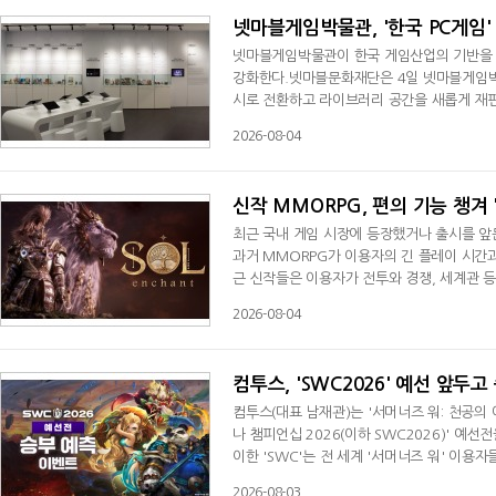
넷마블게임박물관, '한국 PC게임
넷마블게임박물관이 한국 게임산업의 기반을 
강화한다.넷마블문화재단은 4일 넷마블게임박물
시로 전환하고 라이브러리 공간을 새롭게 재편했
게임 전성기와 2000년대 온라인게임 태동기
2026-08-04
기 위해 마련된 전시다. 저작권 인식이 부족
의 도전과 성과를 기록해 관람객들의 호응을 
신작 MMORPG, 편의 기능 챙겨 
최근 국내 게임 시장에 등장했거나 출시를 앞둔
과거 MMORPG가 이용자의 긴 플레이 시간
근 신작들은 이용자가 전투와 경쟁, 세계관 
하고 있다.이 같은 흐름은 멀티 플랫폼 환경의
2026-08-04
무 등 일상 속에서 게임을 즐기는 이용자가 
적인 성장이 가능한 구조가 중요해지고 있기 
컴투스, 'SWC2026' 예선 앞두
컴투스(대표 남재관)는 '서머너즈 워: 천공의 
나 챔피언십 2026(이하 SWC2026)' 예
이한 'SWC'는 전 세계 '서머너즈 워' 이용
각지의 최정상급 이용자들이 참가해 기량을 
2026-08-03