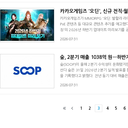
후드티'를 장착하면 벽 타기와 벽 달리
카카오게임즈 '오딘', 신규 전직·월
카카오게임즈가 MMORPG '오딘: 발할라 라
PvE 콘텐츠 등 대규모 콘텐츠 추가를 예고했
징'의 2026년 하반기 업데이트 미리보기를 
성을 강화하는 방향으로 클래스 밸런스를 조정
2026-07-31
신규 시스템도 도입해 캐릭터 육성의 재미를 
래스는 기존 로그와 차별화된 전투 스타일을 
숲, 2분기 매출 1038억 원…하
숲(SOOP)이 올해 2분기 수익성이 둔화됐지
선다.숲은 31일 2026년 2분기 실적 발표를 
을 기록했다고 밝혔다. 전년 동기 대비 매출은 
적 실적은 매출 2099억 원, 영업이익 339
2026-07-31
0.1% 증가한 741억 원으로 소폭 반등했다
등 기부경제 매출이 전분기보다 약 3억 원 증
1
2
3
4
5
6