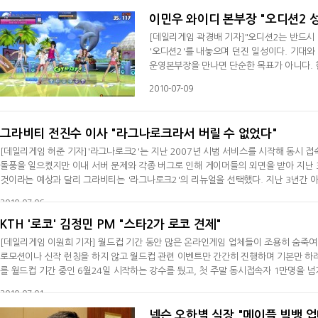
이민우 와이디 본부장 "오디션2 
[데일리게임 곽경배 기자]"오디션2는 반드
'오디션2'를 내놓으며 던진 일성이다. 기대
운영본부장을 만나면 단순한 목표가 아니다. 
본부장의 말은 그만큼 설득력이 있다. '그럴 
2010-07-09
할은 시장 동향을 제일 먼저 수집해 이를 데이
뛰어난 게임성과 긍정적인 시장상황, 적극적
그라비티 전진수 이사 "라그나로크라서 버릴 수 없었다"
[데일리게임 허준 기자]'라그나로크2'는 지난 2007년 시범 서비스를 시작해 동시 접
돌풍을 일으켰지만 이내 서버 문제와 각종 버그로 인해 게이머들의 외면을 받아 지난 
것이라는 예상과 달리 그라비티는 '라그나로크2'의 리뉴얼을 선택했다. 지난 3년간 
년부터 리뉴얼을 위해 팀이 꾸려졌고 지난해부터 약 60여명의 인력이 투입돼 본격적인
2010-07-06
맡고
KTH '로코' 김정민 PM "스타2가 로코 견제"
[데일리게임 이원희 기자] 월드컵 기간 동안 많은 온라인게임 업체들이 조용히 숨죽여
로모션이나 신작 런칭을 하지 않고 월드컵 관련 이벤트만 간간히 진행하며 기본만 하려는 경우가 많았다. KTH는 다날이 개발한 신작 
를 월드컵 기간 중인 6월24일 시작하는 강수를 뒀고, 첫 주말 동시접속자 1만명을 넘
무리수가 될 수 있었던 당시 상황에 대해 회상했다."올해 여름은 신작 게임 오픈 일
2010-07-01
도 예
넥슨 오한별 실장 "메이플 빅뱅 업