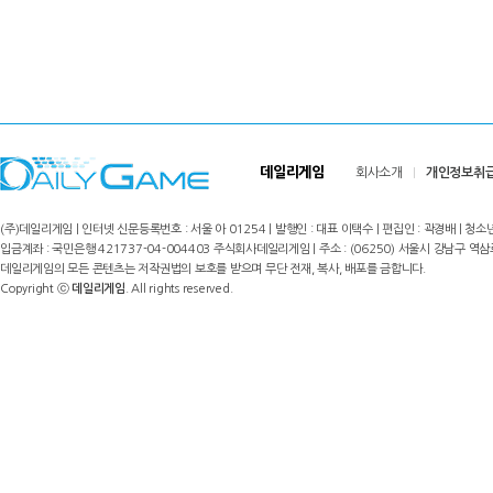
데일리게임
회사소개
개인정보취
(주)데일리게임 | 인터넷 신문등록번호 : 서울 아 01254 | 발행인 : 대표 이택수 | 편집인 : 곽경배 | 청소년
입금계좌 : 국민은행 421737-04-004403 주식회사데일리게임 | 주소 : (06250) 서울시 강남구 역삼로8길 17,
데일리게임의 모든 콘텐츠는 저작권법의 보호를 받으며 무단 전재, 복사, 배포를 금합니다.
Copyright ⓒ
데일리게임
. All rights reserved.