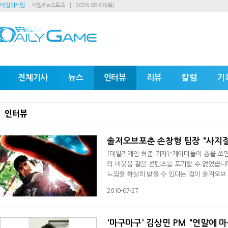
데일리게임
데일리e스포츠
2026.08.06(목)
전체기사
뉴스
인터뷰
리뷰
칼럼
기
인터뷰
솔저오브포춘 손창형 팀장 "사지절
[데일리게임 허준 기자]"게이머들이 총을 쏘면
의 비웃음 같은 콘텐츠를 포기할 수 없었습니
느낌을 확실히 받을 수 있다는 점이 솔저오브 포
라는 명성을 얻은 드래곤플라이가 성인들을 위
2010-07-27
게임 '솔저오브포춘 페이백'을 온라인게임으로
사지가 잘려나가고 피가 다
'마구마구' 김상민 PM "연말에 