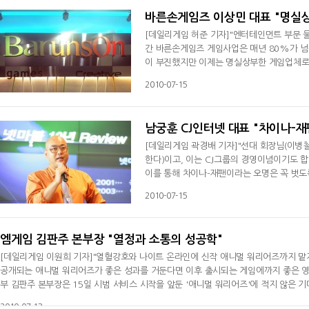
바른손게임즈 이상민 대표 "명실
[데일리게임 허준 기자]"엔터테인먼트 부문 
간 바른손게임즈 게임사업은 매년 80%가 넘
이 부진했지만 이제는 명실상부한 게임업체로
이 주력 사업이라는 것을 알 수 있다. 하지
2010-07-15
'티엔터테인먼트'라는 이름의 엔터테인먼트 
김할 전망이다. 지난 2007년 이상민
남궁훈 CJ인터넷 대표 "차이나-재
[데일리게임 곽경배 기자]"선대 회장님(이병
한다)이고, 이는 CJ그룹의 경영이념이기도 합
이를 통해 차이나-재팬이라는 오명은 꼭 벗도록
전도사'로 보는 외부 시선을 극복하겠다고 강조
2010-07-15
'진삼국무쌍온라인' 등 중국과 일본 게임을 잇달아 
'재팬'(Japan)을 뜻한다'는 비
엠게임 김판주 본부장 "열정과 소통의 성공학"
[데일리게임 이원희 기자]"열혈강호와 나이트 온라인에 신작 애니멀 워리어즈까지 맡게
공개되는 애니멀 워리어즈가 좋은 성과를 거둔다면 이후 출시되는 게임에까지 좋은 영
부 김판주 본부장은 15일 시범 서비스 시작을 앞둔 '애니멀 워리어즈'에 적지 않은 기
께 게임을 성공적으로 런칭시키겠다고 다짐한다."엠게임에 몸담으면서 지켜본 바로는 
2010-07-13