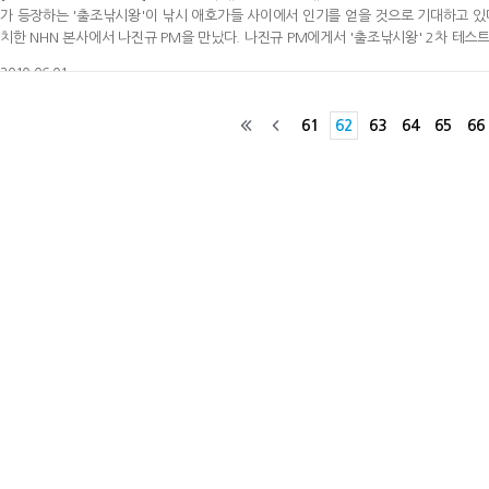
가 등장하는 '출조낚시왕'이 낚시 애호가들 사이에서 인기를 얻을 것으로 기대하고 있
치한 NHN 본사에서 나진규 PM을 만났다. 나진규 PM에게서 '출조낚시왕' 2차 테스
답.-기후 변화에 따른 어종 변동은 어떻게 되나. ▶비가 오거나 눈이 오고, 파도가 치
2010-06-01
달라지
61
62
63
64
65
66