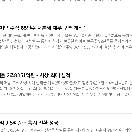
3조4885억 원)으로 집계됐다.최고 비중을 차지하는 게임&네트워크서비스(G&NS) 사업
웨어 판매량 감소 영향으로 전년대비 4% 줄어든 1조6136억 엔(한화 약 14조919
익은 전년동기대비 19% 급증
하이브 주식 88만주 처분해 재무 구조 개선"
 위한 재무구조 개선에 박차를 가한다. 넷마블은 5일 2025년 4분기 실적발표를 통해 
 실적을 달성했다고 밝히는 동시에 회사가 보유한 하이브 보통주 88만주를 주가수익
계약을 체결했다고 공시했다. 기준 가격은 1주당 36만4500 원이며, 처분 후 잔여 보유
도기욱 최고재무책임자(CFO)는 2025년 4분기 실적결산 컨퍼런스 콜에서 "하이브 유동
무구조 개선의 연장선상에서 실시하는 것"이라고 설명했다.넷마블은 2025년 누적 매출
5억 원을 달성하며 연간 최대
 매출 2조8351억원…사상 최대 실적
적 매출 모두 사상 최대 실적을 기록했다.넷마블(대표 김병규)은 5일 2025년 4분기 
억 원, 영업이익 1108억 원, 당기순손실 369억 원을 기록했다고 5일 밝혔다. 상각전 
 원이다. 매출과 영업이익은 각각 전년동기대비 22.9%, 214.8% 증가했지만, 당기 순
2조8351억 원으로 전년대비 6.4% 증가했다. 영업이익도 63.5% 증가한 3525억 
집계됐다. 2025년 누적 매출에서 해외 시장 매출 비중은 73%를 달성했다.4분기 해외
으로, 국가별 매출 비중은 ▲북미 39%
익 9.5억원… 흑자 전환 성공
 2일 2025년 연간 및 4분기 실적을 발표를 통해 지난해 연간 매출 약 367억 원, 영