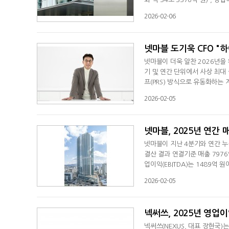
늘어난 3773억 엔(한화 약 
2026-02-06
경우 이번 분기 연결 매출은 하드
원)을 기록했다. 그러나 영업이
넷마블 도기욱 CFO "
넷마블이 더욱 알찬 2026년을
기 및 연간 단위에서 사상 최대
프(PRS) 방식으로 유동화하는 
식은 305만814주다.넷마블 
2026-02-05
뿐 아니라 몇 년사이 지속된 재
조8351억 원, 영업이익 352
넷마블, 2025년 연간
넷마블이 지난 4분기와 연간 누
결산 결과 연결기준 매출 7976
업이익(EBITDA)는 1489억
은 적자가 지속됐다.연간 매출은 
2026-02-05
당기순이익은 2451억 원으로 
출 비중은 77%인 6143억 원
넥써쓰, 2025년 영업이
넥써쓰(NEXUS, 대표 장현국)는