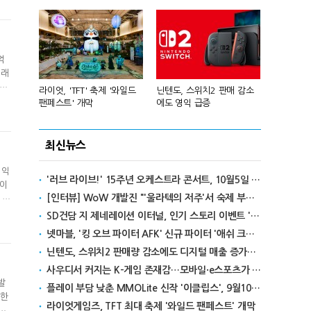
 위
억
이래
1
년 흑자 전
라이엇, 'TFT' 축제 '와일드
닌텐도, 스위치2 판매 감소
넥슨, 대구 
하
팬페스트' 개막
에도 영익 급증
전설' IP 개방
리
최신뉴스
이익
'러브 라이브!' 15주년 오케스트라 콘서트, 10월5일 한국서 첫 해외 공연
레이
[인터뷰] WoW 개발진 "'울라텍의 저주'서 숙제 부담 줄이고 보상 높여"
 대
당기
SD건담 지 제네레이션 이터널, 인기 스토리 이벤트 '라크로아의 용사' 재개최
 신
넷마블, '킹 오브 파이터 AFK' 신규 파이터 '애쉬 크림존' 업데이트
닌텐도, 스위치2 판매량 감소에도 디지털 매출 증가로 영익 급증
사우디서 커지는 K-게임 존재감…모바일·e스포츠가 이끌었다
발
플레이 부담 낮춘 MMOLite 신작 '이클립스', 9월10일 출격
(한
라이엇게임즈, TFT 최대 축제 '와일드 팬페스트' 개막
1%