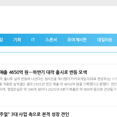
럼
기획
IT
스폰서
유머게시판
데일리숏
 매출 4650억 원…하반기 대작 출시로 반등 모색
작 출시로 실적 반등에 나선다는 청사진을 제시했다.카카오게임즈(대표 한상우)는 11
을 적용한 실적결산 결과 2025년 연간 매출 약 4650억 원을 기록했다고 밝혔다. 연간
며, 영업손실은 약 396억 원이다.2025년 4분기 매출은 약 989억 원으로 전년동기
실은 약 131억 원을 기록했다.2025년에는 신작 출시 공백 및 글로벌 투자 확대 영향
 사업을 축소하고 핵심 사업인 '게임' 중심으로 사업 방향을 재정비, 구조적 기반을 
연성을 기반으로 장르 및
·캐주얼" 3대 사업 축으로 본격 성장 견인