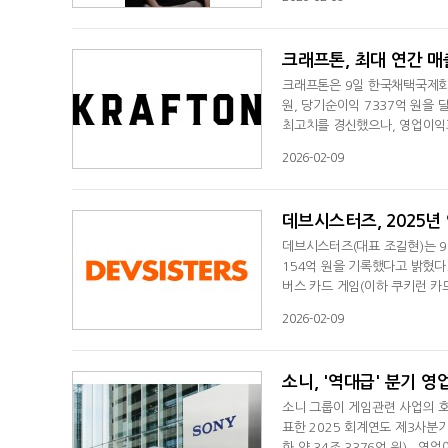
등이 반영된 것이라고 설명했다.
한 운영을 했다"며 "펀더멘털(기
크래프톤, 최대 연간 
크래프톤은 9일 한국채택국제회계기
원, 당기순이익 7337억 원을 
최고치를 경신했으나, 영업이익과 
조1846억 원, 모바일 1조7407
2026-02-09
배틀그라운드)' IP가 직전 연도
브랜드와의 대형 컬래버레이션,
데브시스터즈, 2025년
데브시스터즈(대표 조길현)는 9일
154억 원을 기록했다고 밝혔다.
버스 카드 게임(이하 쿠키런 카
비 59% 확대됐고, 해외 비중 
2026-02-09
순손실 68억 원을 기록했다. 회
규 프로젝트 개발로 인한 인건비
소니, '역대급' 분기 영
소니 그룹이 게임관련 사업의 호
표한 2025 회계연도 제3사분기
화 약 34조 3376억 원) , 