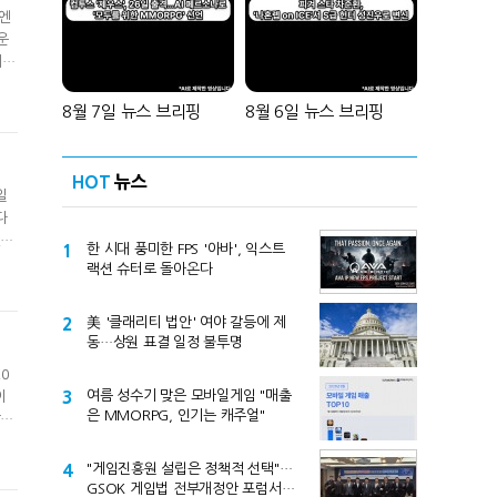
.엔
운
개하
성장
표로
8월 7일 뉴스 브리핑
8월 6일 뉴스 브리핑
HOT
뉴스
일
다
다.
1
한 시대 풍미한 FPS '아바', 익스트
했
랙션 슈터로 돌아온다
하
2
美 '클래리티 법안' 여야 갈등에 제
동…상원 표결 일정 불투명
0
3
여름 성수기 맞은 모바일게임 "매출
이
은 MMORPG, 인기는 캐주얼"
당기
27
%
4
"게임진흥원 설립은 정책적 선택"…
GSOK 게임법 전부개정안 포럼서