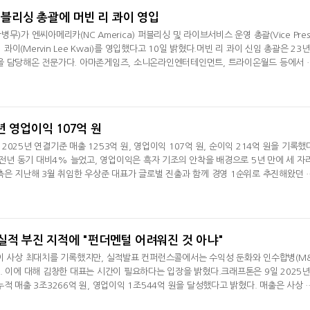
블리싱 총괄에 머빈 리 콰이 영입
)가 엔씨아메리카(NC America) 퍼블리싱 및 라이브서비스 운영 총괄(Vice Pres
머빈 리 콰이(Mervin Lee Kwai)를 영입했다고 10일 밝혔다.머빈 리 콰이 신임 총괄은 23
을 담당해온 전문가다. 아마존게임즈, 소니온라인엔터테인먼트, 트라이온월드 등에서 
라이브 서비스 경험을 보유하고 있다.특히 아마존게임즈에서 '쓰론 앤 리버티(THRON
 한국 PC∙콘솔 MMORPG의 글로벌 론칭과 서비스를 총괄했으며 한국과 서구권 게임산업 
를 갖추고 있다.그는 앞으로 엔씨
년 영업이익 107억 원
025년 연결기준 매출 1253억 원, 영업이익 107억 원, 순이익 214억 원을 기록했
은 전년 동기 대비4% 늘었고, 영업이익은 흑자 기조의 안착을 배경으로 5년 만에 세 자
측은 지난해 3월 취임한 우상준 대표가 글로벌 진출과 함께 경영 1순위로 추진해왔던 
 설명했다. 2025년 4분기 실적은 매출과 영업이익이 각각 1%, 65% 증가한 32
기순손실은 5억 원이다. 위메이드플레이는 올해 캐주얼 장르의 '프로젝트R', '프로젝트G
담금질에 나서며, 자회사 플
실적 부진 지적에 "펀더멘털 어려워진 것 아냐"
출이 사상 최대치를 기록했지만, 실적발표 컨퍼런스콜에서는 수익성 둔화와 인수합병(M
. 이에 대해 김창한 대표는 시간이 필요하다는 입장을 밝혔다.크래프톤은 9일 2025년
적 매출 3조3266억 원, 영업이익 1조544억 원을 달성했다고 밝혔다. 매출은 사상 
넷마블, 2분기 매출 7492억
크래프톤, '게임스
년 대비 10.83% 감소했다. 회사 측은 개발 인력 확충, e스포츠 확대, 소송 관련 
원 기록
5종 공개