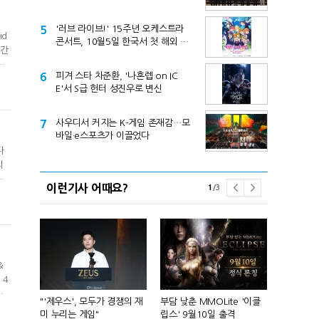
제기
5
'러브 라이브!' 15주년 오케스트라
id
콘서트, 10월5일 한국서 첫 해외 공
년간
연
글
6
피겨 스타 차준환, '나혼렙 on IC
E
E'서 S급 헌터 성진우로 변신
전반
7
사우디서 커지는 K-게임 존재감…모
바일·e스포츠가 이끌었다
다
리
내
이런기사 어때요?
1
/
3
2억
'
&
 4
최
컴'서 신작
"'제우스', 모두가 경쟁의 재
부담 낮춘 MMOLite '이클
피겨 스타 차준
비용
미 누리는 게임"
립스' 9월10일 출격
성진우로 변