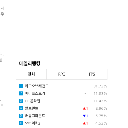
공지
임주
50
1월
산업
다.
원
데일리랭킹
전판
억
전체
RPG
FPS
을
리그오브레전드
-
31.73%
1
메이플스토리
-
11.83%
2
원
FC 온라인
-
11.42%
3
으로
발로란트
▲1
8.96%
4
완
배틀그라운드
▼1
6.75%
5
ui
특
오버워치2
▲1
4.53%
6