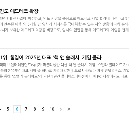
대형 파트너사를 확보했으며
로 인도 애드테크 확장
026년 3대 신사업에 착수하고, 인도 시장을 중심으로 애드테크 사업 확장에 나선다고 
에 인수된 이후 약 6개월 간 양사가 시너지를 극대화할 수 있는 사업 방향에 대해 논
자사가 보유한 애드테크 역량을 바탕으로, 양사의 협업을 통해 애드테크와 게임을 연
사업을 추진하게 됐다.넵튠이 전개하는 3대 신사업은 ▲애드테크 사업 글로벌 확장 ▲
신규 DSP(광고주 플랫폼) 구축 등이다. 이 중 애드테크 사업 글로벌 확장 부문은 인
인도 모바일
1위' 힘입어 2025년 대표 '핵 앤 슬래시' 게임 올라
티브 엔터테인먼트(SIE)가 퍼블리싱한 액션 핵 앤 슬래시 게임 '스텔라 블레이드'가 
플랫폼의 2025년 대표 게임 중 하나로 자리매김한 것으로 나타났다.마켓 인텔리전스 기
 통해 '스텔라 블레이드'가 지난 1년간 플레이스테이션에 이어 PC 시장에서도 대표 
았다고 소개했다.2024년 4월 플레이스테이션5(PS5)로 출시된 이 게임은 미지의 생명
포칼립스 지구를 배경으로, 엘리트 병사 '이브'가 AI '마더 스피어'의 진실을 파헤치
성도 높은 콘
4
5
6
7
8
9
10