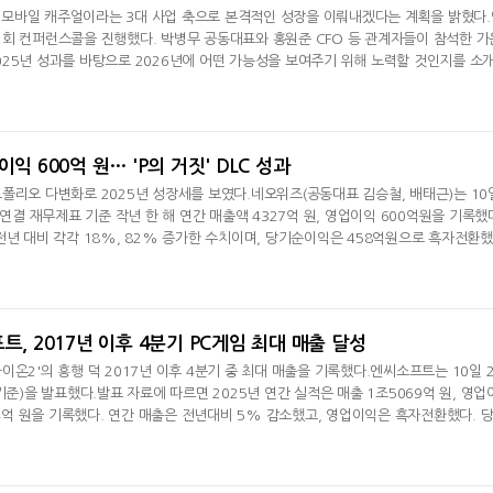
P, 모바일 캐주얼이라는 3대 사업 축으로 본격적인 성장을 이뤄내겠다는 계획을 밝혔다
회 컨퍼런스콜을 진행했다. 박병무 공동대표와 홍원준 CFO 등 관계자들이 참석한 가
25년 성과를 바탕으로 2026년에 어떤 가능성을 보여주기 위해 노력할 것인지를 소
 진행한 홍원준 CFO는 "2025년이 턴어라운드의 해였다면 올해부터는 본격적인 고
뒤 기존 매출 가이던스인 2조 원에서 2.5조 원 범위 중 상단을 달성하는 것을 올해 목
자체 IP 매출 확대
익 600억 원… 'P의 거짓' DLC 성과
폴리오 다변화로 2025년 성장세를 보였다.네오위즈(공동대표 김승철, 배태근)는 10
 연결 재무제표 기준 작년 한 해 연간 매출액 4327억 원, 영업이익 600억원을 기록했
전년 대비 각각 18%, 82% 증가한 수치이며, 당기순이익은 458억원으로 흑자전환했
콘솔과 모바일을 아우르는 균형 잡힌 포트폴리오로 사업 구조를 고도화한 결과라고 설명
이 글로벌 스테디셀러로 자리잡고, 이밖에 '셰이프 오브 드림즈' 등 PC·콘솔 신작이 흥행
 컬래버레이션 앨범을
트, 2017년 이후 4분기 PC게임 최대 매출 달성
온2'의 흥행 덕 2017년 이후 4분기 중 최대 매출을 기록했다.엔씨소프트는 10일 2
기준)을 발표했다.발표 자료에 따르면 2025년 연간 실적은 매출 1조5069억 원, 영업
74억 원을 기록했다. 연간 매출은 전년대비 5% 감소했고, 영업이익은 흑자전환했다. 
반영되며 전년 대비 269% 증가했다.지역별 연간 매출은 한국 9283억 원, 아시아 
원이다. 로열티 매출은 1764억 원으로, 전체 매출 중 해외 및 로열티 매출의 비중은 38
출은 모바일 게임이 7944억 원