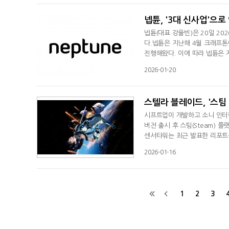
히 클랫은 지난 한 해 6개의 
넵튠, '3대 신사업'으
넵튠(대표 강율빈)은 20일 2
다.넵튠은 지난해 4월 크래프톤
진행해왔다. 이에 따라 넵튠은 
사업 모델 강화를 위한 3대 신
2026-01-20
브리드 캐주얼 게임 사업 확대 ▲
시장 공략에 주력한다. 넵튠은 
스텔라 블레이드, '스팀 
시프트업이 개발하고 소니 인터랙
버전 출시 후 스팀(Steam) 
센서타워는 최근 발표한 리포트를
앤 슬래시' 게임으로 자리를 잡
2026-01-16
'네이티브'에게 패배한 포스트 아
여정을 담고 있다. 출시 이후 완
1
2
3