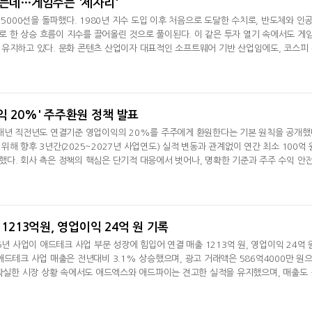
렸는데…게임주는 '제자리'
 5000선을 돌파했다. 1980년 지수 도입 이후 처음으로 도달한 수치로, 반도체와 인
심으로 한 상승 흐름이 지수를 끌어올린 것으로 풀이된다. 이 같은 투자 열기 속에서도 게
유지하고 있다. 문화 콘텐츠 산업이자 대표적인 소프트웨어 기반 산업임에도, 코스피 
못하는 모습이다.코스피가 사상 처음 4000선을 돌파한 지난해 10월27일 이후 올해 
 것과 달리, 같은 기간 주요 게임사 주가는 한 자릿수 상승에 그치거나 역성장했다.게임
 분야로 꼽힌다.
익 20%' 주주환원 정책 발표
 매년 직전년도 연결기준 영업이익의 20%를 주주에게 환원한다는 기본 원칙을 공개했
해 향후 3년간(2025~2027년 사업연도) 실적 변동과 관계없이 연간 최소 100억 
다. 회사 측은 정책의 핵심은 단기적 대응에서 벗어나, 명확한 기준과 주주 수익 안
성과 예측 가능성을 확보했다는 점이라고 설명했다.세부적으로는 최소 환원 금액 100
해 소각하고, 나머지 50억 원은 현금 배당을 실시한다. 영업이익의 20%가 100억 원
 소각과 배당 중 주주
 1213억원, 영업이익 24억 원 기록
5년 사업이 애드테크 사업 부문 성장에 힘입어 연결 매출 1213억 원, 영업이익 24억 
애드테크 사업 매출은 전년대비 3.1% 상승했으며, 광고 거래액은 586억4000만 원
불확실한 시장 상황 속에서도 애드엑스와 애드파이는 견고한 실적을 유지했으며, 매출도 
익원으로 자리잡았다고 설명했다.기업용 채팅 솔루션 '클랫(KLAT)'과 UA(User Acq
'리메이크' 등이 속해 있는 '기타 매출' 부문은 81억 원으로 전년대비 16.2% 증가했다. 