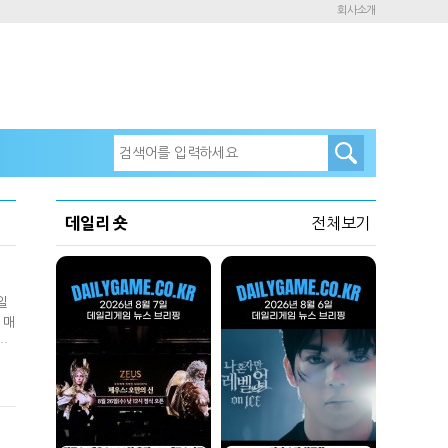
회사소개
데일리 숏
전체보기
일
 매
대
이
강화