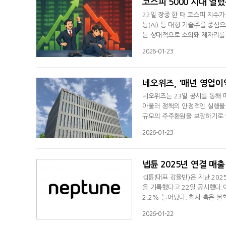
코스피 5000 시대 열
22일 장중 한 때 코스피 지수가
능(AI) 등 대형 기술주를 중
는 상대적으로 소외돼 제자리를 
00 시대의 상승에 수혜를 받지 
2026-01-23
22일까지 약 22.5% 상승한
은 최신 기술이 빠르게 접목되는
네오위즈, '매년 영업이
네오위즈는 23일 공시를 통해
아울러 정책의 안정적인 실행을 위
규모의 주주환원을 보장하기로 했
을 통해 주주환원 정책의 지속
2026-01-23
원 중 50억 원은 자사주를 매입
넘어설 경우, 초과 재원 전체를
넵튠 2025년 연결 매출
넵튠(대표 강율빈)은 지난 202
을 기록했다고 22일 공시했다.
2.2% 늘어났다. 회사 측은 
만한 성장세를 보이며 안정적인 수
2026-01-22
sition) 마케팅 사업을 하는 