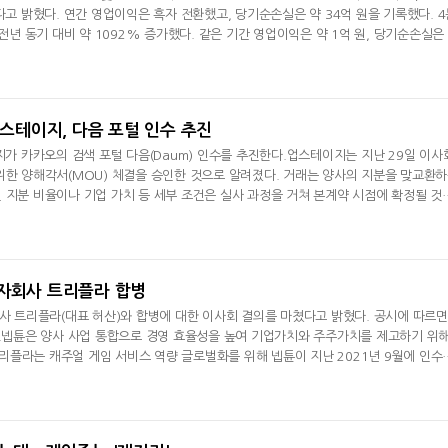
다고 밝혔다. 연간 영업이익은 흑자 전환했고, 당기순손실은 약 34억 원을 기록했다. 4
 전년 동기 대비 약 1092% 증가했다. 같은 기간 영업이익은 약 1억 원, 당기순손실은
2025년 블록체인 사업을 축으로 사업 구조를 재편해 '로한2 글로벌', 'SHOUT!', '롬
한 타이틀을 온보딩하며 서비스 안정화와 글로벌 운영 체계를 갖췄다. 또한 AI 기반 게
)과 블록체인 게임 경
업스테이지, 다음 포털 인수 추진
이지가 카카오의 검색 포털 다음(Daum) 인수를 추진한다.업스테이지는 지난 29일 이사
위한 양해각서(MOU) 체결을 승인한 것으로 알려졌다. 거래는 양사의 지분을 맞교환
 지분 비율이나 기업 가치 등 세부 조건은 실사 과정을 거쳐 본계약 시점에 확정될 것
색 포털 다음 서비스를 운영하는 카카오 자회사 AXZ다. AXZ는 검색과 뉴스, 카페, 
비스를 담당하고 있으며, 인수가 성사될 경우 업스테이지는 해당 법인의 경영권을 확보
치를 2000억
 자회사 트리플라 합병
회사 트리플라(대표 허산)와 합병에 대한 이사회 결의를 마쳤다고 밝혔다. 공시에 따르면
다.넵튠은 양사 사업 통합으로 경영 효율성을 높여 기업가치와 주주가치를 제고하기 위
플라는 캐주얼 게임 서비스 역량 글로벌화를 위해 넵튠이 지난 2021년 9월에 인수
이쿤(경영시뮬레이션) 장르 하이브리드 캐주얼 게임을 개발해왔다.2023년 초 글로벌 
개월여 만에 누적 1000만 다운로드를 넘어섰고 현재까지 누적 4500만 다운로드, 누
리플라 고양이 시리즈의