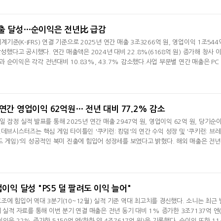
 김창한 대표는 모바일 사업 부진 우려에 대해 "비수기에 매출보다는 볼륨을 확장하기
초 지표)이 어려
매출 달성…순이익은 전년比 급감
준(K-IFRS) 연결 기준으로 2025년 연간 매출 3조3266억 원, 영업이익 1조544
달성했다고 공시했다. 연간 매출액은 2024년 대비 22.8%(6168억 원) 증가해 창사 
순이익은 각각 전년대비 10.83%, 43.7% 감소했다.사업 부문별 연간 매출은 PC 
달리고 헌혈하고…'블루아
카카오게임즈, 내
억 원, 콘솔 428억 원, 기타 3,585억 원이다. PC 플랫폼은 'PUBG: 배틀그라운드(이
카' 이색 사회공헌
환 자신
 보다 16% 성장하며 연간 최대 매출을 견인했다. 회사 측은 글로벌 아티스트 및 럭셔
 다양한 모드를 통해 문화적 요소를
 연간 영업이익 62억원… 전년 대비 77.2% 감소
 잠정 실적 발표를 통해 2025년 연간 매출 2947억 원, 영업이익 62억 원, 당기순
데브시스터즈는 핵심 게임 타이틀인 '쿠키런: 킹덤'의 연간 수익 성장 및 '쿠키런: 브
드 게임)'의 성공적인 북미 진출에 힘입어 성장세를 보였다고 밝혔다. 해외 매출은 전년
역시 72%로 대폭 높아졌다.4분기 실적을 보면 매출 587억 원, 영업손실 126억 원, 
사 측은 IP 문화적 확장 및 '쿠키런: 킹덤' 5주년 선제적 대비에 따른 광고선전비 확대,
 증가로 전
업이익 달성 "PS5 덜 팔려도 이익 늘어"
조에 힘입어 역대 3분기(10~12월) 실적 기준 역대 최고치를 경신했다. 소니는 최근 
 실적 자료를 통해 이번 분기 연결 매출은 전년 동기 대비 1% 증가한 3조7137억 엔
영업이익은 22% 증가한 5150억 엔(한화 약 4조7617억 원)을 기록했다. 순이익 또한 1