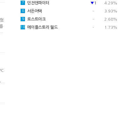
던전앤파이터
▼1
4.29%
7
서든어택
-
3.93%
8
로스트아크
-
2.68%
9
밝혔
의를
메이플스토리 월드
-
1.73%
10
계한
하이
도
PC
업
'핵
체
는