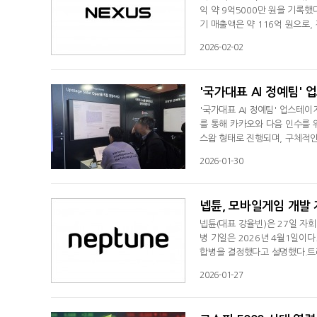
익 약 9억5000만 원을 기록했
기 매출액은 약 116억 원으로,
22억 원으로 집계됐다. 넥써쓰는 
2026-02-02
골든에이지 온 크로쓰' 등 다양
제작 플랫폼 버스에잇(Verse8
'국가대표 AI 정예팀' 
'국가대표 AI 정예팀' 업스테
를 통해 카카오와 다음 인수를 
스왑 형태로 진행되며, 구체적인
로 보인다.이번 거래의 대상은 검
2026-01-30
토리, 메일 등 다음의 핵심 서
된다. 업계에서는 다음의 기업가
넵튠, 모바일게임 개발
넵튠(대표 강율빈)은 27일 자
병 기일은 2026년 4월1일이
합병을 결정했다고 설명했다.트리
모바일 게임 개발사다. 주로 타
2026-01-27
칭한 '고양이 스낵바'가 출시 3
매출 400억원을 기록하며 트