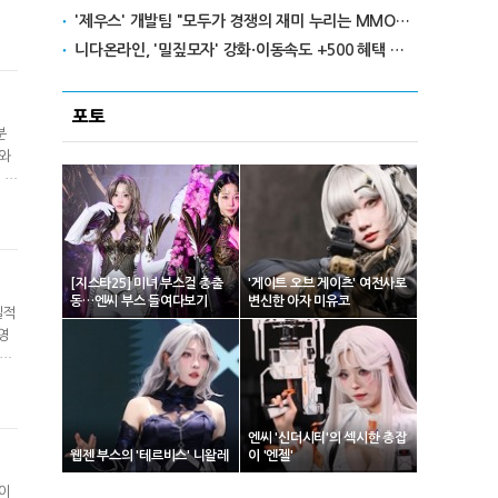
'제우스' 개발팀 "모두가 경쟁의 재미 누리는 MMORPG로 만들 것"
의
6억
니다온라인, '밀짚모자' 강화·이동속도 +500 혜택 이벤트 진행
포토
분
스와
 주
화
 2
[지스타25] 미녀 부스걸 총출
'게이트 오브 게이츠' 여전사로
동…엔씨 부스 들여다보기
변신한 아자 미유코
실적
영
이익
원,
 매
엔씨 '신더시티'의 섹시한 총잡
웹젠 부스의 '테르비스' 니왈레
이 '엔젤'
업이