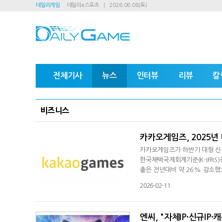
데일리게임
데일리e스포츠
2026.08.08(토)
전체기사
뉴스
인터뷰
리뷰
칼
비즈니스
카카오게임즈, 2025년
카카오게임즈가 하반기 대형 신
한국채택국제회계기준(K-IFRS)
출은 전년대비 약 26% 감소했으
비 약 26% 감소했으며, 영업손
2026-02-11
실적에 반영됐다. 회사는 비핵심
해왔다.올해는 재원 운용의 유
엔씨, "자체IP·신규IP