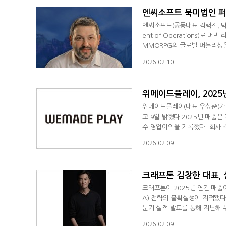
엔씨소프트 북미법인 퍼
엔씨소프트(공동대표 김택진, 박병무
ent of Operations)로 
MMORPG의 글로벌 퍼블리싱
로벌 대형 타이틀의 퍼블리싱과 
2026-02-10
AND LIBERTY)'를 포함한
에 대한 높은 이해도와 인사이트
위메이드플레이, 2025
위메이드플레이(대표 우상준)가 2
고 9일 밝혔다.2025년 매출
수 영업이익을 기록했다. 회사 
실 경영의 성과가 안착된 것이라고
2026-02-09
원, 31억 원으로 집계됐다. 당
등 신작의 글로벌 진출을 위한 
크래프톤 김창한 대표, 
크래프톤이 2025년 연간 매
A) 전략의 불확실성이 지적됐다
분기 실적 발표를 통해 지난해 누
대치를 달성했지만, 영업이익은 전
2026-02-09