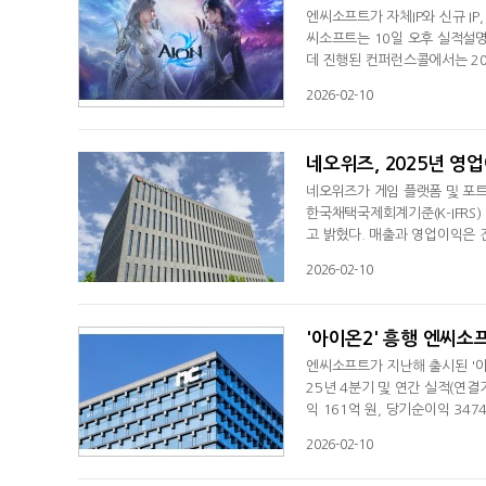
엔씨소프트가 자체IP와 신규 I
씨소프트는 10일 오후 실적설명
데 진행된 컨퍼런스콜에서는 20
는 시간이 마련됐다.먼저 발표를
2026-02-10
을 시작하는 해"라고 이야기한 
제시했다. 이어 실현하기 위해 '
네오위즈, 2025년 영업이
네오위즈가 게임 플랫폼 및 포트
한국채택국제회계기준(K-IFRS)
고 밝혔다. 매출과 영업이익은 
회사 측은 지난해 성과를 PC·
2026-02-10
다. 지난해 선보인 'P의 거짓'
며 수익성을 강화했다. 다양한
'아이온2' 흥행 엔씨소프
엔씨소프트가 지난해 출시된 '아이
25년 4분기 및 연간 실적(연결
익 161억 원, 당기순이익 34
순이익은 엔씨타워1 매각 대금이 
2026-02-10
75억 원, 북미·유럽 1247억 
를 차지했다. 플랫폼별 연간 매