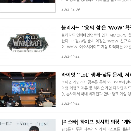
6일(한국 시각 기준) 오전 국내 취재진과의 
2022-12-09
다. 로드 퍼거슨 매니저는 "'디아블로'의 근
작업한 타이틀이다. 곧 한국팬들께 게임을 선
블리자드 "'용의 섬'은 'WoW' 
블리자드 엔터테인먼트의 인기 MMORPG '
한다. 11월29일 출시 예정인 'WoW' 신규 확
이 'WoW' 어소시에이트 게임 디렉터는 22
해 "'용군단' 확장팩에 등장하는 '용의 섬'은
2022-11-22
빠르게 움직일 수 있다. 큰 지역에서 여러 모
고저 차가 있는 다양한 지역에서 다양한 종류
라이엇 "'LoL' 생배-낮듀 문제,
라이엇 게임즈가 꼼수를 통해 '리그오브레전드(
이엇 게임즈 매튜 룽-해리슨 게임 디자인 리
엇 본사에서 국내 취재진과 만나 랭크 게임 
게임 디자인 리드는 "한국 서버에서의 '생배(
2022-11-22
통해 빠르게 MMR을 올리는 행위)' 문제에 대해
데 연초에 라이엇 코리아를 통해 관련 문제를
[지스타] 하이브 방시혁 의장 "게임
BTS를 비롯한 다수의 인기 아티스트를 배출