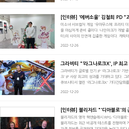
의 방향키를 쥔 에이스톰의 박주형 총괄 디렉
희 팀장은 데일리게임과의 서면 인터뷰를
[인터뷰] '에버소울' 김철희 PD
미소녀 서브컬처 게임 '우마무스메: 프리티 
을 야심차게 준비 중이다. 나인아크가 개발 중
터)의 사이의 인연에 집중한 게임이다. 캐릭
는 듯한 느낌을 줄 정도로 캐릭터에 공을 들였
2022-12-26
경기도 분당에 위치한 나인아크 본사 사옥에서
였다. 수집할 맛이 있는 게임이라고 생각
그라비티 "'라그나로크X', IP 최고
그라비티가 글로벌 인기 IP '라그나로크' 기
크' IP 사상 최고의 성과를 기대하고 있다. 그라비티 최성욱 사업 총괄 이사는 20일 서울 구로구에 위치한 현대백화점 디
큐브시티서 열린 '라그나로크X' 기다간담회를 
트릴로지를 완성하는 타이틀로 동남아시아와 대만
2022-12-20
평가도 좋고 사전예약 호응도 높다. '라그나로
릴 것"이라고 기대감을 나타냈다.'라그나
[인터뷰] 블리자드 "'디아블로'의 
블리자드의 명작 핵앤슬래시 RPG '디아블로'
블리자드는 최근 비공개 테스트를 진행하며 게임
가격 정보를 공개하며 기대감을 높이고 있다.로