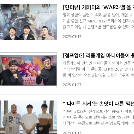
[인터뷰] 게이머의 'WAR라밸'을
일과 생활의 밸런스 '워라밸'을 넘어, 게임 
개발 중인 신규 MMORPG '프라시아 전기(WA
않고도 게임 내 콘텐츠를 컨트롤할 수 있다.
적절히 조절할 수 있다는 것이 개발진의 설명이
2023-03-17
'프라시아 전기' 미디어 공동 인터뷰를 통해 
만들어진 기능"이라며, "'프라시아 전기'는 
[점프업G] 리듬게임 마니아들이 
리듬게임에 진심인 마니아들이 모여서 만든 리
스타트레일'이 그 주인공. CFK는 2021년 11
한 바 있으며 오는 3월16일 닌텐도 스위치 
팬들이 함께 의기투합해 출발한 회사다. 타 
2023-01-27
만들겠다는 각오로 시작한 것. 스타라이크 개발이사 
수동에 위치한 CFK 사옥에서 열린 '점프업G'
"'나이트 워커'는 손맛이 다른 액
넥슨이 2023년 신작으로 액션 RPG '나이
캐릭터를 중심으로 펼쳐지는 스토리와 캐릭터
타격감이 손끝으로 전해질 수 있도록 캐릭터의 
임의 몰입도를 끌어올렸으며, 이를 통해 이용자
2023-01-13