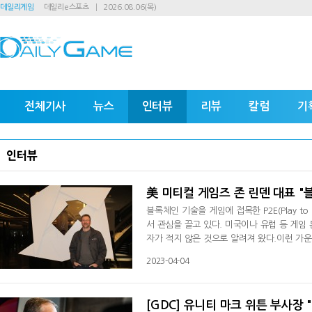
데일리게임
데일리e스포츠
2026.08.06(목)
전체기사
뉴스
인터뷰
리뷰
칼럼
기
인터뷰
美 미티컬 게임즈 존 린덴 대표 "블
블록체인 기술을 게임에 접목한 P2E(Play to 
서 관심을 끌고 있다. 미국이나 유럽 등 게
자가 적지 않은 것으로 알려져 왔다.이런 가운
쏠리고 있다. 미티컬 게임즈는 NFT를 도입한 블록
2023-04-04
NFL 정식 라이선스 선수카드를 NFT화한 스포츠게
게임 '니트로 네이션: 월드 투어(Nitro Nati
[GDC] 유니티 마크 위튼 부사장 "