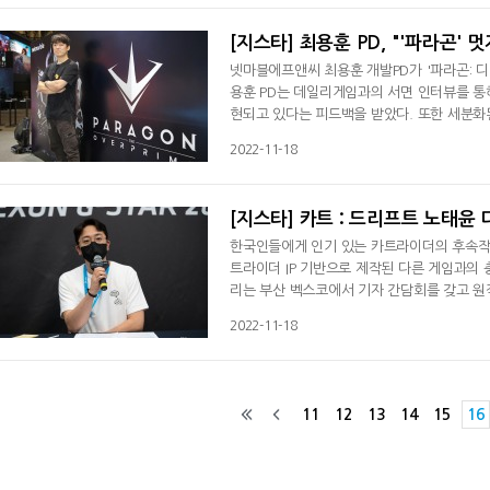
성을 설명했다. 이 밖에도 이용자로부터 받
[지스타] 최용훈 PD, "'파라곤'
넷마블에프앤씨 최용훈 개발PD가 '파라곤: 
용훈 PD는 데일리게임과의 서면 인터뷰를 통해
현되고 있다는 피드백을 받았다. 또한 세분화된
성이 높아졌다는 공통적인 피드백을 받았다"며 
2022-11-18
시켰다는 긍정적인 답변을 수 있었다"고 해외 
이 교차한다. 게임에 대한 진정성을 가지
[지스타] 카트 : 드리프트 노태윤 
한국인들에게 인기 있는 카트라이더의 후속작인
트라이더 IP 기반으로 제작된 다른 게임과의 
리는 부산 벡스코에서 기자 간담회를 갖고 원
복되지 않는 게임이 될 것이라고 밝혔다. 조재
2022-11-18
지만 도전자 입장이다"며 "PC, 콘솔, 모바
영역이 확고하기에 충돌은 없을 것이다.
11
12
13
14
15
16