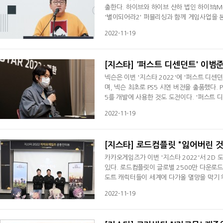
출한다. 하이브와 하이브 산하 법인 하이브IM
'별이되어라2' 퍼블리싱과 함께 게임사업을 
되어라2'를 포함한 3개 타이틀의 신규 퍼블리
2022-11-19
행했다는 소식을 전하면서 게임사업 진출 신호
을 결정했다고 밝혔다. 방 의장은 "게임을 정
[지스타] '퍼스트 디센던트' 이범준
넥슨은 이번 '지스타 2022'에 '퍼스트 디
며, 넥슨 최초로 PS5 시연 버전을 출품했다. 
5를 개발에 사용한 것도 도전이다. '퍼스트 
어려움이 많을 수밖에 없다. 넥슨게임즈 이범준
2022-11-19
을 많이 먹었다"는 한 마디 말로 적지 않은 
하고 있는 상태다"고 말했다.이범준 PD는
[지스타] 로드컴플릿 "잃어버린 것
카카오게임즈가 이번 '지스타 2022'서 2D 
있다. 로드컴플릿이 글로벌 2500만 다운로드
도트 캐릭터들이 세계에 다가올 멸망을 막기 
임에서 보기 드문 조작 시스템으로 주목받고 
2022-11-19
유도하며 자동전투 위주의 모바일게임과는 다른
일 부산 벡스코서 진행된 공동 인터뷰를 통해