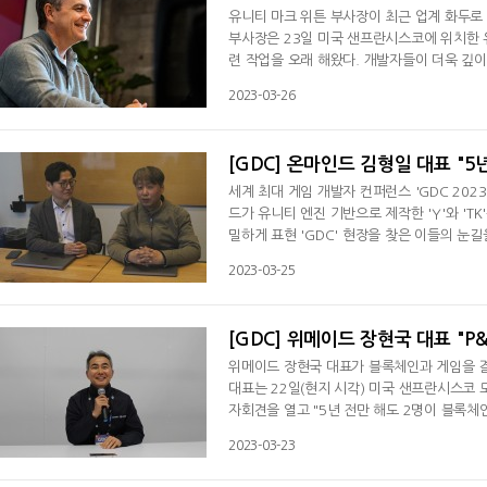
유니티 마크 위튼 부사장이 최근 업계 화두로 
부사장은 23일 미국 샌프란시스코에 위치한 
련 작업을 오래 해왔다. 개발자들이 더욱 깊이
신러닝을 이용해 근육의 움직임을 사실적으로 
2023-03-26
개발을 위한 AI 기술 개발에 힘쓰고 있음을 
영향을 미칠 것이다. 1000만 명이 함께
[GDC] 온마인드 김형일 대표 "5
세계 최대 게임 개발자 컨퍼런스 'GDC 2023
드가 유니티 엔진 기반으로 제작한 'Y'와 'T
밀하게 표현 'GDC' 현장을 찾은 이들의 눈길
있는 미국 샌프란시스코 모스콘 센터 인근에
2023-03-25
만났다. 김형일 대표는 "유니티 디지털 휴먼 패키
었다. '수아' 업그레이드도 진행할 예정"이라
[GDC] 위메이드 장현국 대표 "P
위메이드 장현국 대표가 블록체인과 게임을 결합시
대표는 22일(현지 시각) 미국 샌프란시스코 모
자회견을 열고 "5년 전만 해도 2명이 블록체
다"며 "위메이드는 이미 블록체인 기업으로 변
2023-03-23
다는 오해와 부정적인 인식이 있는데 그래서 
시장에 모두 뛰어들었다면 경쟁이 쉽지 않을