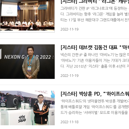
[지스타] 그라비티 "'라그몬' 캐
그라비티가 간판 IP '라그나로크'에 등장하는
다. 그라비티는 향후 '라그몬' 게임을 늘려 
티는 17일 부산 해운대구 그랜드애플에서 진행
그몬 마블'과 '라그몬 워즈' 외에 다른 게임도
2022-11-19
터와 함께하는 보드게임 '라그몬 마블'과 대전 
이지만 여타 보드게임과는 다르다
[지스타] 데브캣 김동건 대표 "'
넥슨의 간판 IP 중 하나인 '마비노기'는 많은
'마비노기' 기존 이용자들이 거는 기대가 크
다. 지난 2018년 '지스타' 출품 이후 4년
의 높은 눈높이가 큰 영향을 미쳤다고 할 수 
2022-11-19
는 17일 '지스타 2022'가 열리고 있는 벡
많은 고민을 했음을 시사했다. 김 대표
[지스타] 박상훈 PD, "'하이프스
'하이프스쿼드'의 넷마블엔투 박상훈 개발PD가
통해 배틀로얄 게임 '하이프스쿼드'를 공개했다
드가 승리하는 '서바이벌' 모드로 이용자들을
추후에 또 다른 다양한 모드를 추가할 것이라고
2022-11-18
양한 재미를 제공하는 것을 목표로 하고 있으