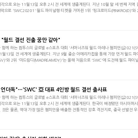
시각으로 오는 11월13일 오후 2시 전 세계에 생중계된다. 지난 10월 말 세 번째 지역 
으로 'SWC20201' 월드 파이널행 티켓을 거머쥔 1위 '핑크로이드(PINKROID)'와 
 'SWC' 문을 두드린 끝에 마침내 월드 챔피언을 향한 도전을 이어가게 됐다.전통적인 'S
 유럽컵에서 두 선수는 역대 지역컵 우승자와 지난 대회 파이널리스트들을 잇따라 물리
 무대에 오른다.'핑크로이
', "월드 결선 진출 꿈만 같아"
 함께 하는 컴투스의 글로벌 e스포츠 대회 '서머너즈워 월드 아레나 챔피언십2021(
 11월13일 전 세계에 생중계된다. 지난 9월 중순 아메리카컵을 통해 가장 먼저 월드 파
IGV)'와 2위 '마드림디(MADREAMDY)'는 올해 처음으로 'SWC'에 도전해 월드 파이
역컵 우승자들을 물리치고 미주 지역을 대표해 월드 챔피언에 도전하게 된 두 선수는 
바람의 대표 주자로도 손꼽히고 있다.두 선수는 "월드 파이널에 참가하게 돼 꿈만 같다", 
각오를 다졌다. 다음
 언더독"…'SWC' 亞 대표 4인방 월드 결선 출사표
 함께 하는 컴투스의 글로벌 e스포츠 대회 '서머너즈워 월드 아레나 챔피언십2021(
 시각으로 오는 11월13일 오후 2시 전 세계에 생중계된다. 한국이 배정됐던 아시아퍼
 것은 물론, 역대 가장 많은 챔피언을 배출한 전통적인 강호 격전지로, 중국 선발전 
드 파이널 행을 확정지었다.특히 지난 2018년 이후 3년 만에 두 명의 한국 선수가 아
비, 잭)로 월드 파이널에 동반 출전하게 되면서 그 어느 때보다 국내 팬들의 뜨거운 주
이자 이번 대회