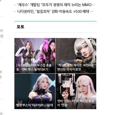
'제우스' 개발팀 "모두가 경쟁의 재미 누리는 MMORPG로 만들 것"
로벌
.
니다온라인, '밀짚모자' 강화·이동속도 +500 혜택 이벤트 진행
포토
'이
 성
팬
따라
이를
[지스타25] 미녀 부스걸 총출
'게이트 오브 게이츠' 여전사로
동…엔씨 부스 들여다보기
변신한 아자 미유코
려
큰
을
해에
의
엔씨 '신더시티'의 섹시한 총잡
웹젠 부스의 '테르비스' 니왈레
이 '엔젤'
SW