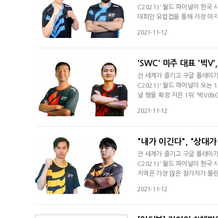
C2021)' 월드 파이널이 한국 
대회인 유럽컵을 통해 가장 마지막
'이즈무(ISMOO)'는 수년 간
2021-11-12
C' 베테랑의 격전지로 알려진
선수로서 처음으로 월드 파이널
'SWC' 미주 대표 '빅V
전 세계가 즐기고 구글 플레이가
C2021)' 월드 파이널이 오는
널 행을 확정 지은 1위 '빅V(B
동반 직행했다. 쟁쟁한 역대 지
2021-11-12
'SWC'에 불어 든 세대 교체 
대로의 내 모습을 보이겠다"며 
"내가 이긴다", "상대가
전 세계가 즐기고 구글 플레이가
C2021)' 월드 파이널이 한국
지역은 가장 많은 참가자가 몰린
자를 포함해 총 4명의 선수가 월
2021-11-12
아퍼시픽컵 2, 3위(세컨드베이
받고 있다. 거기에 전통의 강호