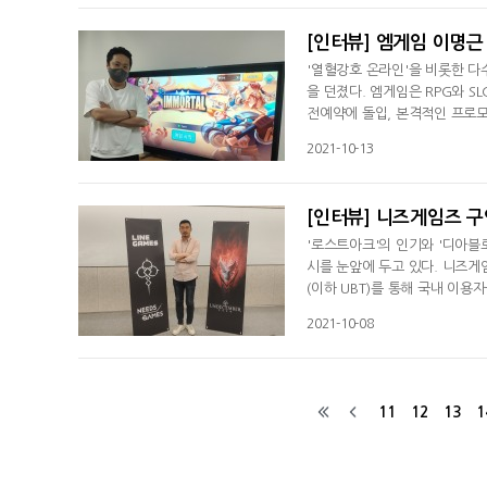
해골을 소환시키고 뼈와 독 공격
[인터뷰] 엠게임 이명근 
'열혈강호 온라인'을 비롯한 다
을 던졌다. 엠게임은 RPG와 S
전예약에 돌입, 본격적인 프로모션
대폭 보강한 것이 특징이다. 게
2021-10-13
행을 통해 스쿼드(캐릭터)를 
최근 취재진과 만난 자리에서 "
[인터뷰] 니즈게임즈 구
'로스트아크'의 인기와 '디아블
시를 눈앞에 두고 있다. 니즈게
(이하 UBT)를 통해 국내 이
국내외 게이머들의 관심을 끈 
2021-10-08
장르 경쟁작들과의 치열한 경쟁을
셈버'는 RPG의 본질적인 재미
11
12
13
1