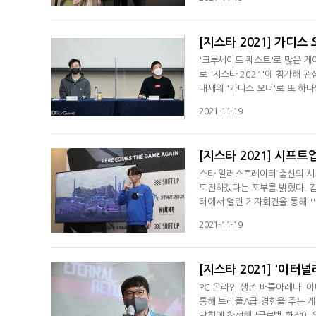
담회를 통해 "회사 설립 후 첫
게임으로 '에버소울'을 만들겠다
[지스타 2021] 가디스
'크루세이드 퀘스트'로 많은 게
로 '지스타 2021'에 참가해
내세워 '가디스 오더'로 또 하
서 열린 기자간담회를 통해 신
2021-11-19
통할 수 있게 하기 위해 준비하
밝혔다.다음은 로드컴플릿 배정현
[지스타 2021] 시프트
스타 일러스트레이터 출신의 시프
도전하겠다는 포부를 밝혔다. 김
터에서 열린 기자회견을 통해 "'
프로젝트도 있다"며 "'니케' 공
2021-11-19
치를 만들어내는 회사가 될 것"
여신'을 '지스타 2021'에 출품
[지스타 2021] '이터
PC 온라인 생존 배틀아레나 
통해 트리플A급 경험을 주는 게
담회에 참석해 "글로벌 확장이