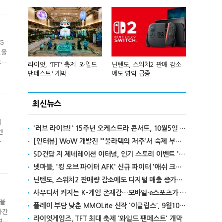
드는
G
션을
코에
년 흑자 전
라이엇, 'TFT' 축제 '와일드
닌텐도, 스위치2 판매 감소
넥슨, 대구 
서도
팬페스트' 개막
에도 영익 급증
전설' IP 개방
를
최신뉴스
에
'러브 라이브!' 15주년 오케스트라 콘서트, 10월5일 한국서 첫 해외 공연
센
[인터뷰] WoW 개발진 "'울라텍의 저주'서 숙제 부담 줄이고 보상 높여"
다른
 가
SD건담 지 제네레이션 이터널, 인기 스토리 이벤트 '라크로아의 용사' 재개최
리의
넷마블, '킹 오브 파이터 AFK' 신규 파이터 '애쉬 크림존' 업데이트
닌텐도, 스위치2 판매량 감소에도 디지털 매출 증가로 영익 급증
사우디서 커지는 K-게임 존재감…모바일·e스포츠가 이끌었다
업을
플레이 부담 낮춘 MMOLite 신작 '이클립스', 9월10일 출격
자간
라이엇게임즈, TFT 최대 축제 '와일드 팬페스트' 개막
경을