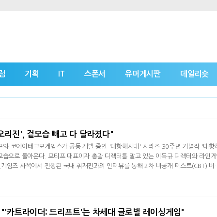
럼
기획
IT
스폰서
유머게시판
데일리숏
오리진', 겉모습 빼고 다 달라졌다"
와 코에이테크모게임스가 공동 개발 중인 '대항해시대' 시리즈 30주년 기념작 '대항
모습으로 돌아온다. 모티프 대표이자 총괄 디렉터를 맡고 있는 이득규 디렉터와 라인
게임즈 사옥에서 진행된 국내 취재진과의 인터뷰를 통해 2차 비공개 테스트(CBT) 버
 설명했다.1차 CBT와 가장 큰 변화는 BM에 있다. 고급 함선을 뽑기 형태로 획득 
버전에서는 게임 내 획득 또는 이용자간 거래를 통해서만 함선을 얻을 수 있게 변경됐다. 
 최선인가 하는 논
 "'카트라이더: 드리프트'는 차세대 글로벌 레이싱게임"