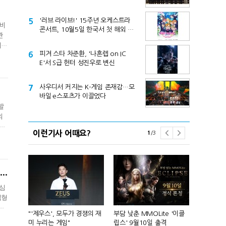
제기
5
'러브 라이브!' 15주년 오케스트라
서비
콘서트, 10월5일 한국서 첫 해외 공
관
연
지
6
피겨 스타 차준환, '나혼렙 on IC
 F
E'서 S급 헌터 성진우로 변신
 생
7
사우디서 커지는 K-게임 존재감…모
바일·e스포츠가 이끌었다
발
몰렸
이런기사 어때요?
1
/
3
는
그
타 2021] 나인아크 이건 대표 "'에버소울', 보자마자 기대할 수 있는 게임으로 만들겠다"
관심
집형
으
컴'서 신작
"'제우스', 모두가 경쟁의 재
부담 낮춘 MMOLite '이클
피겨 스타 차준
간
미 누리는 게임"
립스' 9월10일 출격
성진우로 변