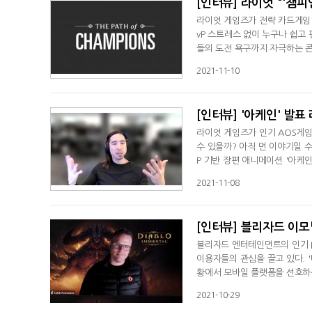
[인터뷰] 라이엇 "'챔피
라이엇 게임즈가 전략 카드게임 '레
vP 스트레스 없이 누구나 쉽고
들의 도전 욕구까지 자극하는 콘
는 '리그오브레전드' 기반 장편
2021-11-10
들에게 새로운 이야기를 전달한다
은 공을 들였다.라이엇 게임즈 멜 
[인터뷰] '아케인' 발표 
라이엇 게임즈가 인기 AOS게임 
수 있을까? 아직 먼 이야기일 수
P 기반 장편 애니메이션 '아케인
진과의 화상 인터뷰를 통해 원대
2021-11-08
이 사실"이라며 "'LoL'이라
게임도 즐기는 순간을 만들고 
[인터뷰] 블리자드 이모
블리자드 엔터테인먼트의 인기 I
이용자들의 관심을 끌고 있다. 
황에서 모바일 플랫폼을 선호하는
모탈' 베타 테스트 진행에 앞서
2021-10-29
에 상세히 답변했다. 이번 베타