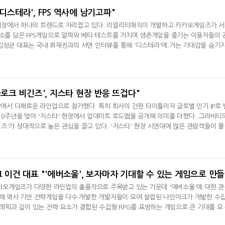
'디스테라', FPS 역사에 남기고파"
시장에서 하나의 트렌드로 자리잡고 있다. 리얼리티매직이 개발하고 카카오게임즈가 
요소를 담은 FPS게임으로 알파와 베타 테스트를 거치며 생존게임을 즐기는 이용자들의 
김성균 대표는 국내 취재진과의 서면 인터뷰를 통해 '디스테라'에 거는 기대감을 숨기
디스테라'는 자유도 높은 FPS 플레이를 제공하기 위해서 생존게임의 문법을 채용한 만큼,
플레이 요소들을 잘 엮어낸 제품으로 남기를 희망한다"며 "초심자들도 쉽게 따라가면서
 있도록 구
그나로크 비긴즈', 지스타 현장 반응 뜨겁다"
1'에서 다채로운 라인업으로 참가했다. 특히 회사의 간판 타이틀이자 글로벌 인기 IP로 
주년을 맞아 '지스타' 현장에서 업데이트 로드맵을 공개해 의미를 더했다. 그라비티의
즈'가 상대적으로 높은 관심을 끌고 있다. '지스타' 현장 시연대에 많은 관람객들이 
담회에서 가장 많은 질문이 쏟아진 타이틀도 '라그나로크 비긴즈' 세션이었다.그라비티
은 궁금증을 감안해 19일 취재진과의 별도 인터뷰 자리를 마련했다. 그라비티에서 '라
 최현진 PD와
[지스
 카카오게임즈가 다양한 라인업의 출품작으로 주목받고 있는 가운데 '에버소울'에 대한 
롯해 역사 기반 전략게임을 다수 개발한 개발자들이 모여 설립된 나인아크가 개발한 수
 그래픽과 깊이 있는 전략 요소가 결합된 수집형 RPG를 표방하는 게임으로 큰 기대를 모
넷마블, 2분기 매출 7492억
크래프톤, '게임스
9일 '지스타 2021'이 열리고 있는 부산 벡스코 제1전시장 3층 회의실에서 열린 기자
원 기록
5종 공개