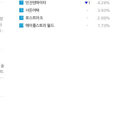
던전앤파이터
▼1
4.29%
7
서든어택
-
3.93%
8
로스트아크
-
2.68%
9
전장
사
메이플스토리 월드
-
1.73%
10
츠를
 수
장은
 출
스트
로도
은
언디