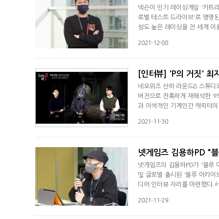
넥슨이 인기 레이싱게임 '카트라이
로벌 테스트 드라이브'로 명명된
성도 높은 레이싱을 전 세계 이
디오 조재윤 디렉터는 서면 인터
2021-12-08
넘어 언제 어디서든 즐길 수 
이싱게임이 될 수 있도록 노력할
[인터뷰] 'P의 거짓' 
네오위즈 산하 라운드8 스튜디오가
버전으로 잔혹하게 재해석한 'P
과 이색적인 기계인간 캐릭터의
대감을 높이고 있다. 'P의 거짓
2021-11-30
인 화상 인터뷰를 통해 'P의 
상화한 가면을 쓰고 인터뷰에 
넷게임즈 김용하PD "블
넷게임즈의 김용하PD가 '블루 아
및 글로벌 출시된 '블루 아카이
디어 인터뷰 자리를 마련했다.서
양대 마켓에서 인기 1위에 등극
2021-11-29
지나 11월 9일 한국을 포함
흥행하며 많은 이용자에게 관심을