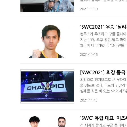
제공하기 위함이었다"며 "힘든 
2021-11-19
혁신을 위해 도전할 것"이라고 
캐릭터, 스킨 숫자 등 다양한 취
'SWC2021' 우승 '딜
컴투스가 주최하고 구글 플레이가
지난 13일 오후 열린 월드 파이
황리에 마무리됐다. '딜리전트' 
들에게 강력한 다크호스로 눈도
2021-11-16
고배를 마신 '딜리전트'는 드디
이어나간 '딜리전트'는 결승에서
[SWC2021] 최강 등극
최강으로 평가받고도 큰 무대에
울 정도로 많다. 극도의 긴장감
실패를 겪은 바 있는 '서머너즈워
억누르지 못하고 눈물을 흘렸다.
2021-11-13
는 아시아퍼시픽컵에서 탈락하며 
강자 '핑크로이드'를 3대1로 
'SWC' 유럽 대표 '이
전 세계가 즐기고 구글 플레이가