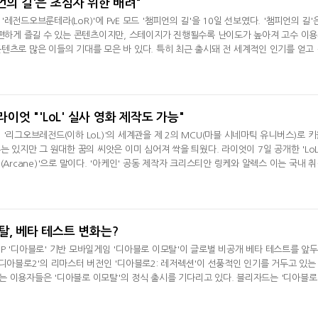
언의 길'은 초심자 위한 배려"
전드오브룬테라(LoR)'에 PvE 모드 '챔피언의 길'을 10일 선보였다. '챔피언의 길'은
 편하게 즐길 수 있는 콘텐츠이지만, 스테이지가 진행될수록 난이도가 높아져 고수 이
텐츠로 많은 이들의 기대를 모은 바 있다. 특히 최근 출시돼 전 세계적인 인기를 얻고
 애니메이션 '아케인'의 주요 등장인물들이 '챔피언의 길'에서도 핵심으로 등장해 이용
. 이용자의 선택에 따라 달라지는 엔딩을 마련하는 등 라이엇이 신규 콘텐츠에 적지
리 'Lo
라이엇 "'LoL' 실사 영화 제작도 가능"
'리그오브레전드(이하 LoL)'의 세계관을 제 2의 MCU(마블 시네마틱 유니버스)로 키
는 있지만 그 원대한 꿈의 씨앗은 이미 심어져 싹을 틔웠다. 라이엇이 7일 공개한 'LoL'
(Arcane)'으로 말이다. '아케인' 공동 제작자 크리스티안 링케와 알렉스 이는 국내 
한 꿈에 대해 이야기했다. 알렉스 이는 "'아케인'을 제작하며 마블에서 큰 영감을 받은
는 살아있는 세계관을 바탕으로 새로운 이야기와 챔피언이 추가되고, 팬들이 '아케인'도 보
싶었다"고
탈, 베타 테스트 변화는?
P '디아블로' 기반 모바일게임 '디아블로 이모탈'이 글로벌 비공개 베타 테스트를 앞
'디아블로2'의 리마스터 버전인 '디아블로2: 레저렉션'이 선풍적인 인기를 거두고 있는
 이용자들은 '디아블로 이모탈'의 정식 출시를 기다리고 있다. 블리자드는 '디아블로
 국내 취재진과의 화상 인터뷰를 통해 베타 버전에서의 변경점에 대해 설명하고 여러 
 테스트에서의 가장 큰 변경점은 '강령술사(네크로맨서)'의 추가다. 죽은 몬스터 시체