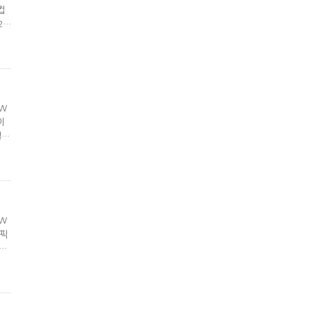
컵
2위
W
치고
SW
이
널에
올해
"그
SW
시픽
우승
시
목을