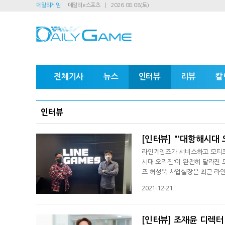
데일리게임
데일리e스포츠
2026.08.08(토)
전체기사
뉴스
인터뷰
리뷰
칼
인터뷰
[인터뷰] "'대항해시대 
라인게임즈가 서비스하고 모티프
시대 오리진'이 완전히 달라진 
즈 허성욱 사업실장은 최근 라인
에서 달라지는 부분에 대해 상세히
2021-12-21
했던 기존과 달리 2차 CBT 
에 대해 이득규 디렉터는 "이게
[인터뷰] 조재윤 디렉터