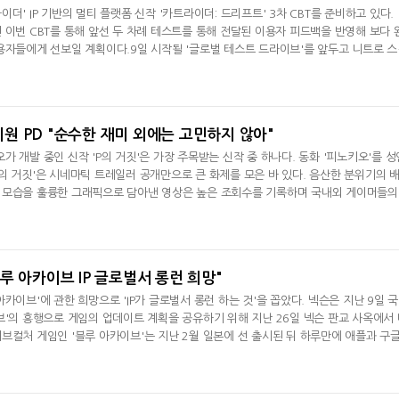
더' IP 기반의 멀티 플랫폼 신작 '카트라이더: 드리프트' 3차 CBT를 준비하고 있다. 
 이번 CBT를 통해 앞선 두 차례 테스트를 통해 전달된 이용자 피드백을 반영해 보다 
용자들에게 선보일 계획이다.9일 시작될 '글로벌 테스트 드라이브'를 앞두고 니트로 
뷰를 통해 각오를 다졌다. 조재윤 디렉터는 "'카트라이더: 드리프트'는 플랫폼의 한계
있는 차세대 글로벌 레이싱게임"이라며 "대한민국과 아시아를 넘어 글로벌에서 인정받는
 것"이라
최지원 PD "순수한 재미 외에는 고민하지 않아"
 개발 중인 신작 'P의 거짓'은 가장 주목받는 신작 중 하나다. 동화 '피노키오'를 성
의 거짓'은 시네마틱 트레일러 공개만으로 큰 화제를 모은 바 있다. 음산한 분위기의 
 모습을 훌륭한 그래픽으로 담아낸 영상은 높은 조회수를 기록하며 국내외 게이머들의
' 개발을 총괄하고 있는 최지원 PD와 아트 총괄 노창규 AD는 30일 국내 취재진과의 
거짓' 개발에 적지 않은 공을 들이고 있음을 시사했다. 게임에 등장하는 양동이 캐릭터를 
응한 최지
루 아카이브 IP 글로벌서 롱런 희망"
카이브'에 관한 희망으로 'IP가 글로벌서 롱런 하는 것'을 꼽았다. 넥슨은 지난 9일 
브'의 흥행으로 게임의 업데이트 계획을 공유하기 위해 지난 26일 넥슨 판교 사옥에서
브컬처 게임인 '블루 아카이브'는 지난 2월 일본에 선 출시된 뒤 하루만에 애플과 구
했으며, 서비스 개시 1주만에 구글 매출순위 5위까지 오르며 흥행에 성공했다. 9개월
한 글로벌 버전이 출시되며 일본에서의 인기를 이어가고 있다.일본을 시작으로 글로벌적
 받은 '블