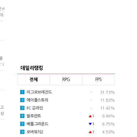
 P
용자
 있
자
 않
울
 I
데일리랭킹
취재
 것
전체
RPG
FPS
고
리그오브레전드
-
31.73%
1
메이플스토리
-
11.83%
2
두고
FC 온라인
-
11.42%
3
 상
발로란트
▲1
8.96%
4
 이
배틀그라운드
▼1
6.75%
5
질문
에서
오버워치2
▲1
4.53%
6