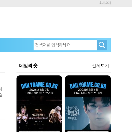
회사소개
데일리 숏
전체보기
해
게임
전
가능
이