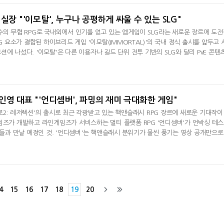
, 각
실장 "'이모탈', 누구나 공평하게 싸울 수 있는 SLG"
수의 무협 RPG로 국내외에서 인기를 얻고 있는 엠게임이 SLG라는 새로운 장르에 도
LG 요소가 결합된 하이브리드 게임 '이모탈(IMMORTAL)'의 국내 정식 출시를 앞두고 
에 나섰다. '이모탈'은 다른 이용자나 길드 단위 전투 기반의 SLG와 달리 PvE 콘텐
임 시작부터 부담스런 PvP로 내몰리는 것이 아닌, 던전에서의 몬스터 사냥이나 퀘스트
육성하고 외부 세력과의 본격적인 대결을 준비할 수 있다.엠게임 사업전략실 이명근 실
'이모탈'은 러시
인영 대표 "'언디셈버', 파밍의 재미 극대화한 게임"
로2: 레저렉션'의 출시로 최근 각광받고 있는 핵앤슬래시 RPG 장르에 새로운 기대작이
임즈가 개발하고 라인게임즈가 서비스하는 멀티 플랫폼 RPG '언디셈버'가 언박싱 테
용자들과 만날 예정인 것. '언디셈버'는 핵앤슬래시 분위기가 물씬 풍기는 영상 공개만으
타이틀로 자유도 높은 육성과 다양한 아이템을 파밍하며 성장하는 재미로 무장하고 같
 예고하고 있다.니즈게임즈 구인영 대표는 최근 국내 취재진 대상 인터뷰를 통해 "'
를 이용자들에
4
15
16
17
18
19
20