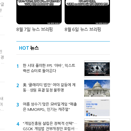
'글
완
스튜
를
 레
8월 7일 뉴스 브리핑
8월 6일 뉴스 브리핑
HOT
뉴스
인
배경
 기
1
한 시대 풍미한 FPS '아바', 익스트
온라
랙션 슈터로 돌아온다
형
2
美 '클래리티 법안' 여야 갈등에 제
동…상원 표결 일정 불투명
국내
3
여름 성수기 맞은 모바일게임 "매출
 미
은 MMORPG, 인기는 캐주얼"
글
이
으로
4
"게임진흥원 설립은 정책적 선택"…
GSOK 게임법 전부개정안 포럼서