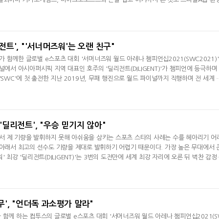
과정이지만 글로벌 경쟁을 할 수 있는 건 운이라고 생각한다. 앞으로 부족하겠지만 글
말했다. 정식 서비스에 대해선 "트리플A 프랜차이즈에 비하면 우리가 가야 할 길은 멀다
향을 가
리전트', "'서너머즈워'는 오랜 친구"
 함께한 글로벌 e스포츠 대회 '서머너즈워 월드 아레나 챔피언십2021(SWC2021)
널에서 아시아퍼시픽 지역 대표인 호주의 '딜리전트(DILIGENT)'가 챔피언에 등극하며
'SWC'에 첫 출전한 지난 2019년, 무패 행진으로 월드 파이널까지 직행하며 전 세계 
장을 찍었다. 그해 월드 파이널 4강 진출에 아쉽게 실패하고 지난해에는 예선에서 잇
어 올해 세 번째 도전만에 우승 트로피를 들어올렸다.전 경기 시종일관 침착하게 플레
 네덜란드의 '핑
 '딜리전트', "우승 믿기지 않아"
서 제 기량을 발휘하지 못해 아쉬움을 삼키는 스포츠 스타의 사례는 수를 헤아리기 어
 아래서 최고의 선수도 기량을 제대로 발휘하기 어렵기 때문이다. 가장 높은 무대에서 
' 최강 '딜리전트(DILIGENT)'는 3번의 도전만에 세계 최강 자리에 오른 뒤 벅찬 감정
 모든 이들이 최강으로 그를 지목했지만 2019년에는 'SWC' 월드 파이널에서, 지난
아쉬움을 삼켰던 '딜리전트'는 13일 온라인 개최된 'SWC20201' 결승전에서 유럽
꺾고 감격의 우승컵
즈무', "언더독 과소평가 말라"
 함께 하는 컴투스의 글로벌 e스포츠 대회 '서머너즈워 월드 아레나 챔피언십2021(