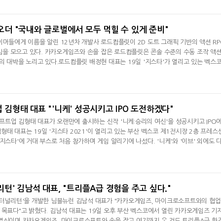
 프로젝트를 준비하고 있다. 매우 설렌다"며 "훌륭한 그래픽으로 보자마자 기대하게 만
. 기대해달라
 오더 "국내와 글로벌에서 모두 먹힐 수 있게 준비"
이머들에게 이름을 알린 12년차 개발사 로드컴플릿이 2D 도트 그래픽 기반의 액션 RP
 관심을 모으고 있다. 카카오게임즈와 손을 잡은 로드컴플릿은 콘솔 수준의 수동 조작 액
나의 대박을 노리고 있다.로드컴플릿 배정현 대표는 19일 '지스타'가 열리고 있는 벡스
달리고 헌혈하고…'블루아
카카오게임즈, 내
작에 대한 기대감을 숨기지 않았다. 배정현 대표는 "한국이 가장 중요하지만 글로벌에
카' 이색 사회공헌
환 자신
고 있다"며 "북미나 유럽에서 반응이 좋을 것으로 기대한다"며 글로벌 시장 공략 포부
 대표, 정
업 김형태 대표 "'니케' 성공시키고 IPO 도전하겠다"
트업 김형태 대표가 오랜만에 출시하는 신작 '니케:승리의 여신'을 성공시키고 IPO
형태 대표는 19일 '지스타 2021'이 열리고 있는 부산 벡스코 제1전시장 2층 프레스
지스타'에 거대 부스로 처음 참가하며 게임 알리기에 나섰다. '니케'와 '이브' 외에도 
개 전후로 IPO에 대해 진지하게 접근할 생각도 있다. 앞으로도 지속적으로 진짜 게임의
이라고 말했다.시프트업은 '데스티니 차일드'라는 히트작의 뒤를 이을 신작 '니케: 승
했다. 80부
널리턴' 김남석 대표, "트리플A급 경험을 주고 싶다."
'이터널리턴'을 개발한 님블뉴런 김남석 대표가 "카카오게임즈, 마이크로소프트와의 협
 목표다"고 밝혔다. 김남석 대표는 19일 오후 부산 벡스코에서 열린 카카오게임즈 기
 열쇠이며 카카오게임즈, 마이크로소프트와 손을 잡고 여기까지 온 것도 트리플A급 환