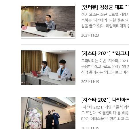
[인터뷰] 김성균 대표 "
생존 요소는 최근 글로벌 게임
스하는 '디스테라' 또한 생존 
심을 끌고 있다. 리얼리티매직 
않고 밝혔다. 김성균 대표는 "'
2021-11-23
PS의 발전 역사에서 샌드박스 
존에 필요한 시스템을 학습할 수
[지스타 2021] "'라
그라비티는 이번 '지스타 202
돋움한 '라그나로크 온라인'의 20
신작 중에서는 '라그나로크 비긴
고, 18일 진행된 그라비티 간
2021-11-19
'라그나로크 비긴즈'에 대한 높
나로크 비긴즈'를 담당하고 있는
'지스타 2021' 메인 스폰서
도 뜨겁다. '아틀란티카'를 비
RPG '에버소울'은 현존 최고
고 있다.나인아크 이건 대표는 1
2021-11-19