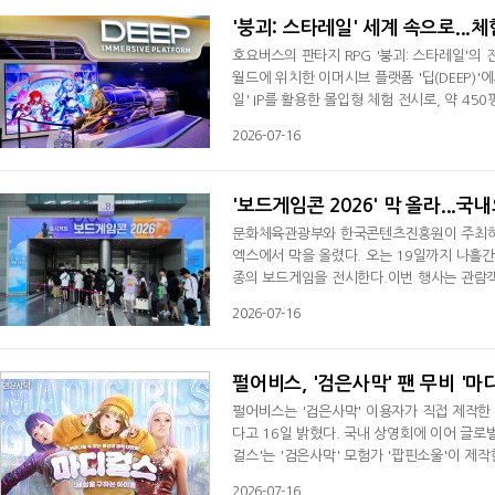
'붕괴: 스타레일' 세계 속으로...
호요버스의 판타지 RPG '붕괴: 스타레일'의 
월드에 위치한 이머시브 플랫폼 '딥(DEEP)'
일' IP를 활용한 몰입형 체험 전시로, 약 4
관람객은 게임 속 '개척자'가 되어 은하열차에 
2026-07-16
포리어스, 이상 낙원 등 게임의 주요 무대를 
정 콘텐츠, 이머시브 미디어 영상 등이 마
'보드게임콘 2026' 막 올라...국
문화체육관광부와 한국콘텐츠진흥원이 주최하고
엑스에서 막을 올렸다. 오는 19일까지 나흘간
종의 보드게임을 전시한다.이번 행사는 관람객
보드게임즈를 포함한 주요 참가 기업들은 부스
2026-07-16
가존에서는 27개 개인 보드게임 개발자 또는
기간 중 전시장 내 별도 공간에서는 일반 관
펄어비스, '검은사막' 팬 무비 '
펄어비스는 '검은사막' 이용자가 직접 제작한 
다고 16일 밝혔다. 국내 상영회에 이어 글로
걸스'는 '검은사막' 모험가 '팝핀소울'이 제작
'검은사막' 세계에서 엔터테인먼트 대표를 
2026-07-16