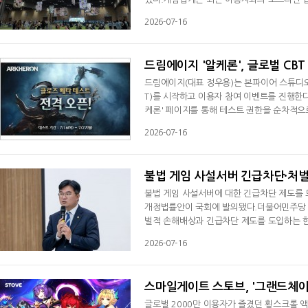
를 한곳으로 모으는 방식에서 나아가 2차 창
2026-07-16
게임이 행사의 주인공이 아닌 다양한 콘텐츠
업은 올해 상반기 진행된 '코믹월드' 행사에
드림에이지 '알케론', 글로벌 CB
드림에이지(대표 정우용)는 본파이어 스튜디오가
T)를 시작하고 이용자 참여 이벤트를 진행한다고
케론' 페이지를 통해 테스트 권한을 순차적으로
es)'를 중심으로 다양한 콘텐츠를 선보인다.
2026-07-16
수 있도록 구성됐다. 이용자는 전투 전 체크포인
을 시험할 수 있다.신규 이용자를 위한 '스파
불법 게임 사설서버 긴급차단·처벌
불법 게임 사설서버에 대한 긴급차단 제도를 
개정법률안이 국회에 발의됐다.더불어민주당 
벌적 손해배상과 긴급차단 제도를 도입하는 한
정안을 지난 15일 대표 발의했다.정 의원은 
2026-07-16
텐츠와 기술을 무단으로 탈취해 수익을 얻는 
있는 만큼 신속한 차단과 처벌 강화가 필요
스마일게이트 스토브, '그랜드체이
글로벌 2000만 이용자가 즐겼던 횡스크롤 