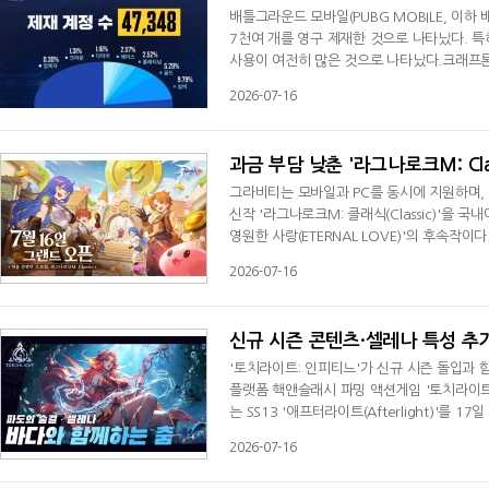
배틀그라운드 모바일(PUBG MOBILE, 이하
7천여 개를 영구 제재한 것으로 나타났다. 특
사용이 여전히 많은 것으로 나타났다.크래프톤이
6월 영구 이용 정지된 제재 계정은 총 4만7
2026-07-16
게임 플레이를 적발해 순차적으로 적용됐다.티
비중을 차지했다. 이어 실버(9.79%)와 골드(
과금 부담 낮춘 '라그나로크M: Cla
그라비티는 모바일과 PC를 동시에 지원하며,
신작 '라그나로크M: 클래식(Classic)'을 
영원한 사랑(ETERNAL LOVE)'의 후속작
아이템 파밍 중심의 플레이를 강화했다. 게임 내
2026-07-16
버프 등 혜택을 담은 월간 카드를 무료로 지급
성했으며, 고대 장비와 유물, 룬 등 후반부
신규 시즌 콘텐츠·셀레나 특성 추가
'토치라이트: 인피티느'가 신규 시즌 돌입과 
플랫폼 핵앤슬래시 파밍 액션게임 '토치라이트:
는 SS13 '애프터라이트(Afterlight)'를
화하는 신규 시즌 콘텐츠다. 이용자는 이계 
2026-07-16
렬을 호송하는 새로운 플레이를 즐길 수 있다.
령과 특수 관, 추가 웨이브, 숨겨진 보스 등