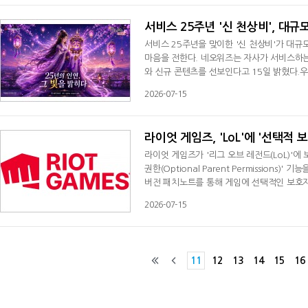
타'를 시작한다. 이벤트 기간에는 총 1100회
서비스 25주년 '신 천상비', 대규
서비스 25주년을 맞이한 '신 천상비'가 대
마음을 전한다. 네오위즈는 자사가 서비스하는 
와 신규 콘텐츠를 선보인다고 15일 밝혔다.우
령'과 한정 수호령 '인연수호령', 단축부(銀) 
2026-07-15
캐릭터는 자동으로 굿즈 추첨 이벤트에 응모되
지'를 받을 기회도 제공된다.과거 이용자들의
라이엇 게임즈, 'LoL'에 '선택적 
라이엇 게임즈가 '리그 오브 레전드(LoL)'
권한(Optional Parent Permission
버전 패치노트를 통해 게임에 선택적인 보호
보호자 이메일을 연동하는 방식으로 보호자 권
2026-07-15
채팅을 제한할 수 있으며, 친구 요청을 차단하
털에서 로그인 및 보안 관리, 결제 관리, 게
11
12
13
14
15
16