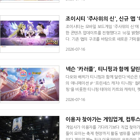
영상 콘텐츠를 제작해 온 크리에이터로, 모험
화 속 '검은사막' 지역 '경회루' 장면에는
조이시티 '주사위의 신', 신규 맵 
조이시티는 모바일 보드게임 '주사위의 신'에 
한 콘텐츠 업데이트를 진행했다고 16일 밝혔다
다. 기존 맵의 구조를 바탕으로 새로운 기믹
'반전 세계' 효과가 발동해 후반 역전 기회를
2026-07-16
도 더했다.업데이트를 기념한 이벤트도 진행한다
기념 묶음 미션을 완료하면 보석 1000개
넥슨 '카러플', 티니핑과 함께 달
다오와 배찌가 티니핑과 함께 달린다.넥슨은
의 애니메이션 IP '프린세스 캐치! 티니핑'
핑'을 비롯한 티니핑 테마의 카트와 캐릭터, 펫
하트', 플라잉 펫 '다이아나핑'을 선보였으며,
2026-07-16
트'를 추가할 예정이다.컬래버레이션 기념 이벤
션을 완료하면 '하츄핑 스키드(영구)', '하츄
이용자 찾아가는 게임업계, 컴투
게임사가 이용자를 기다리기보다 직접 찾아가
들이 모이는 축제 현장까지 활동 범위를 넓
있다.게임업계는 최근 이용자와의 오프라인 접