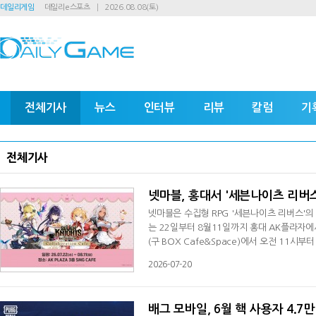
데일리게임
데일리e스포츠
2026.08.08(토)
전체기사
뉴스
인터뷰
리뷰
칼럼
기
전체기사
넷마블, 홍대서 '세븐나이츠 리버스
넷마블은 수집형 RPG '세븐나이츠 리버스'의
는 22일부터 8월11일까지 홍대 AK플라자에서
(구 BOX Cafe&Space)에서 오전 11
는 선란, 레이첼, 아일린, 바네사 등 인기 캐
2026-07-20
메뉴도 마련했다. 오는 8월1일까지는 신규 
11일까지는 랜덤 부채를 증정하는 '메이드 
배그 모바일, 6월 핵 사용자 4.7