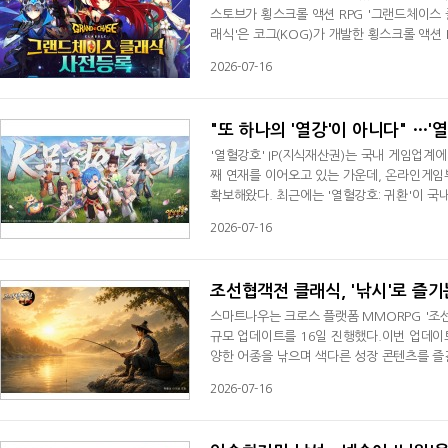
스토브가 횡스크롤 액션 RPG '그랜드체이스
래식'은 코그(KOG)가 개발한 횡스크롤 액션 
식 버전은 원작 특유의 액션과 콤보 플레이, Pv
2026-07-16
다양한 콘텐츠를 제공한다.스토브는 출시를 기
템과 펫 등을 획득할 수 있으며, PC방에서는 
"또 하나의 '열강'이 아니다" …
'열혈강호' IP(지식재산권)는 국내 게임업계
째 연재를 이어오고 있는 가운데, 온라인게임
확보해왔다. 최근에는 '열혈강호: 귀환'이 국
그만큼 이용자들의 눈높이도 높아졌다. 이제는
2026-07-16
보이는 '열혈강호: 넥스트'가 관심을 모으는 
서도 한 단계 진화한 MMORPG를 목표로 하
조선협객전 클래식, '낚시'로 즐
스마트나우는 크로스 플랫폼 MMORPG '조선
규모 업데이트를 16일 진행했다.이번 업데이트
양한 어종을 낚으며 색다른 성장 콘텐츠를 즐
희귀도가 적용된다. 획득한 물고기는 판매를 
2026-07-16
있다. 또한 낚시터에서는 캐릭터가 강태공 모
별화된 재미를 제공한다.낚시를 위해서는 낚