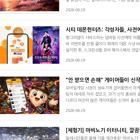
전 루트를 다양화해 전략적인 우회와 진입 플
2026-06-29
수 있다. 폭파 모드 맵 로테이션도 함께 적용됐
g Healing Pistol'을 캡슐 상점에 선보였다
시티 데몬헌터즈: 각성자들, 사전예
헝그리앱이 서비스하는 넘버원 사전예약 어플리
버 이벤트를 진행 중이다.화제의 데몬 사냥 R
설치한 후, 스크린샷을 모비 페이스북의 댓글
써두어야만 선물을 받을 수 있다.6월 26일부터
2026-06-29
트 참가자 전원에게 100 MCP(모비코인 포
트를 통해, 차세대 앱테크 플랫폼을 탑재
"안 받으면 손해" 게이머들이 신작
모바일게임 시장이 성숙기에 접어들면서 마케팅
팅이 대세로 자리 잡았고, 과거 신작 홍보의
다르다.여전히 많은 게이머들은 신작이 출시되
한 '서비스'가 아니라 게임을 시작하기 전 
2026-06-29
패턴은 꾸준히 이어지고 있다.실제로 주요 M
경우가 많다. 정식 출시 이후에도 업데이트 기
[체험기] 마비노기 이터니티, 깔
밀레시안들은 올해 가을 재건축된 '마비노기' 