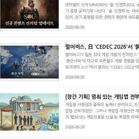
넷마블이 신작 MMORPG '솔: 인챈트(SOL:
기 흥행 굳히기에 나섰다. '솔: 인챈트'는 서
있어, 장기 흥행을 위한 콘텐츠 확장에 속도를 
추가했다고 밝혔다. '신의 탑'은 40레벨 이상
2026-06-30
시간 이용 가능하다. 던전에서는 보스 몬스터 
주문서 등 다양한 보상을 획득할 수 있다
펄어비스, 日 'CEDEC 2026'서
펄어비스가 일본 최대 게임 개발자 컨퍼런스 '컴
'붉은사막'의 대규모 오픈월드 개발 경험을 
요코하마 노스'에서 열리는 'CEDEC 202
밝혔다.'CEDEC'은 일본 최대 규모의 게임 
2026-06-30
연에서 펄어비스는 '붉은사막: 대규모 오픈월드 개발 프로
ge-Scale Open-World Development
[창간 기획] 멈춰 있는 게임법 
게임을 사행성과 중독의 늪에서 분리하고, 진
업법 전부개정안'. 그러나 게임법 개정안은 제
과 웹3(P2E)·게임진흥원 신설 등 복잡한 이
것 아니냐는 우려가 깊어지고 있습니다. 이에
2026-06-29
보고, 산업의 재도약을 위해 허비할 수 없는 
에서 진흥해야 할 산업으로 격상