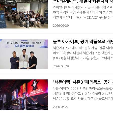
스마일게이트, 개발자 커뮤니티 해
스마일게이트가 개발자 커뮤니티를 대상으로 해
현업 조직이 직접 과제를 제시하고 외부 개
개발자 커뮤니티 '모닥(MODAC)' 구성원을 대
스마일게이트 캠퍼스에서 개최했다고 29일 밝혔
2026-06-29
강대학교 DHE 트랙 등 스마일게이트 기술인
들은 팀을 꾸려 직장인의 업무 환경 개선을 
블루 아카이브, 공예 작품으로 
넥슨게임즈가 대표 서브컬처 게임 '블루 아카이
야로 IP 확장에 나선다.넥슨게임즈는 넥슨재단
(MOU)을 체결했다고 29일 밝혔다.'보더
사업이다. 게임 IP를 창작자에게 제공해 새로
2026-06-29
업에서는 '블루 아카이브' IP를 소재로 도자, 
넥슨게임즈는 IP 제공과 함께 제작 과정
'서든어택' 시즌3 '패러독스' 공
'서든어택'이 2026 시즌3 '패러독스(PAR
시즌3 내 적용한다고 밝혔다. 아울러 21주년 
넥슨은 27일 오후 서울 송파구 DN콜로세움에
는 '서든어택'을 총괄하는 넥슨게임즈 김태현
2026-06-27
21주년 콘텐츠, 향후 개발 계획을 발표했다.