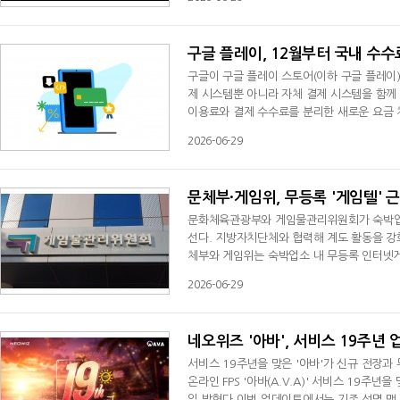
ul Bellezza) 총괄 프로듀서와 안드레이 반
됐다.영상에서 폴 벨레자는 "돌아갈 방법을 
구글 플레이, 12월부터 국내 수
구글이 구글 플레이 스토어(이하 구글 플레이)
제 시스템뿐 아니라 자체 결제 시스템을 함께
이용료와 결제 수수료를 분리한 새로운 요금 체계
X 부문 부사장 명의로 발표된 소식에 따르면
2026-06-29
플랫폼 서비스와 결제 서비스의 가치를 명확히
화는 결제 방식 선택권 확대로, 기존에는
문체부·게임위, 무등록 '게임텔' 
문화체육관광부와 게임물관리위원회가 숙박업소
선다. 지방자치단체와 협력해 계도 활동을 강
체부와 게임위는 숙박업소 내 무등록 인터넷
을 진행했다고 29일 밝혔다.최근 일부 모텔
2026-06-29
않은 채 객실에 PC를 설치하고 게임을 제공하
공하면서도 관련 법령에 따른 등록 의무를 이
네오위즈 '아바', 서비스 19주년
서비스 19주년을 맞은 '아바'가 신규 전장과
온라인 FPS '아바(A.V.A)' 서비스 19주
일 밝혔다.이번 업데이트에서는 기존 섬멸 맵 '