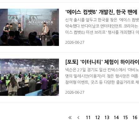
대한 감사의 뜻을 전했다. 이번 대회는 8개 
'에이스 컴뱃8' 개발진, 한국 팬
신작 출시를 앞두고 한국을 찾은 '에이스 컴뱃
약속했다.반다이남코 엔터테인먼트 코리아는 27
이스 컴뱃8) 미션 브리프' 행사를 개최했다.
을 팬들에 미리 선보이기 위해 마련됐다. 행사
2026-06-27
스 컴뱃8' 프로듀서 등 관계자들이 참석했으며
세계관 및 서사적 포인트를 비롯해 플레
[포토] '이터니티' 체험이 하이라
넥슨은 27일 경기도 일산 킨텍스에서 '마비노기
명의 밀레시안(이용자)이 찾은 행사장은 여름 대
참여형 이벤트, 굿즈 등 다양한 즐길거리로 
쇼케이스에서는 최동민 디렉터가 여름 대규모 업
2026-06-27
카나 각성', 신규 최상위 던전 '탈라 가흐'
이어 민경훈 총괄 디렉터는 많은 이용자들이
11
12
13
14
15
16