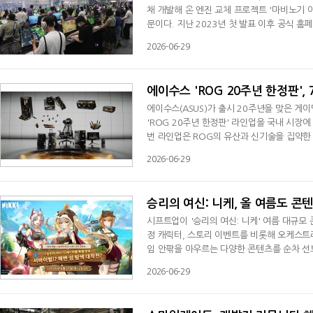
채 개발해 온 엔진 교체 프로젝트 '마비노기 
문이다. 지난 2023년 첫 발표 이후 공식 
을 거쳐 지난 27일 판타지 파티 행사를 통해
2026-06-29
한 '이터니티'는 익숙하면서도 새로웠다. 티르
언리얼 엔진5로 새롭게 구현됐지만, 마
에이수스 'ROG 20주년 한정판',
에이수스(ASUS)가 출시 20주년을 맞은 게
'ROG 20주년 한정판' 라인업을 국내 시장에
번 라인업은 ROG의 유산과 신기술을 집약한 결
스탈 렌즈'와 '래디언트 골드' 컬러를 조합해
2026-06-29
쳐 순차 선보인다. 오는 7월3일 출시되는 1
터치 OLED를 탑재한 키보드 'ROG 에이조
승리의 여신: 니케, 올 여름도 
시프트업이 '승리의 여신: 니케' 여름 대규모
정 캐릭터, 스토리 이벤트를 비롯해 오케스트
임 안팎을 아우르는 다양한 콘텐츠를 순차 선
은 지난 27일 진행된 여름 특별 방송 '서바이
2026-06-29
시스템 개선을 비롯한 업데이트 계획을 공개했다
'랜드 이터'의 변형 개체인 '아일랜드