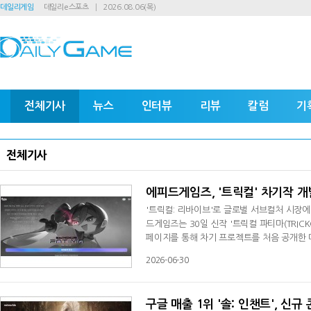
데일리게임
데일리e스포츠
2026.08.06(목)
전체기사
뉴스
인터뷰
리뷰
칼럼
기
전체기사
에피드게임즈, '트릭컬' 차기작 개
'트릭컬: 리바이브'로 글로벌 서브컬처 시장
드게임즈는 30일 신작 '트릭컬 파티마(TRICK
페이지를 통해 차기 프로젝트를 처음 공개한 
번 채용은 프로그래밍, 기획, 아트, 사운드 
2026-06-30
이, 성별, 전공 등에 제한을 두지 않았다. 
자는 '트릭컬 파티마' 티저 페이지와 에
구글 매출 1위 '솔: 인챈트', 신