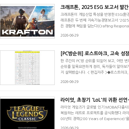
크래프톤, 2025 ESG 보고서 
크래프톤이 게임산업 특성을 반영한 ESG(환경·사회·지배구조) 프레임워크를 공개하고 지속가능경영 방향을 제시했다.크
래프톤은 두 번째 지속가능경영보고서 '2025 K
든 경험에 책임을 담는다(Crafting Responsi
에 지속가능경영 원칙을 적용하기 위한 관리 
2026-06-29
업에 특화된 ESG 프레임워크를 수립했다. 
I 등 3개 축으로 구성됐다. 지속가능한 인프라
[PC방순위] 로스트아크, 고속 성
한 주간의 PC방 순위를 되짚어 보고, 어떤 
순위를 일목요연하게 정리, 독자들이 알아보기
지 살펴봤습니다. < 편집자주 >◆로스트아크,
MORPG '로스트아크'가 대규모 업데이트와
2026-06-29
크'는 2026년 6월22일부터 28일까지의 데
위)보다 5계단 오른 9위에 올랐는데요. 지난주
라이엇, 초창기 'LoL'의 귀환 선
라이엇 게임즈가 글로벌 인기 MOBA(다중사용
복원하는 레트로 프로젝트를 공식화했다.라이엇
00년의 경력(200 Years of Experien
(League Classic)'을 준비 중이라고 
2026-06-29