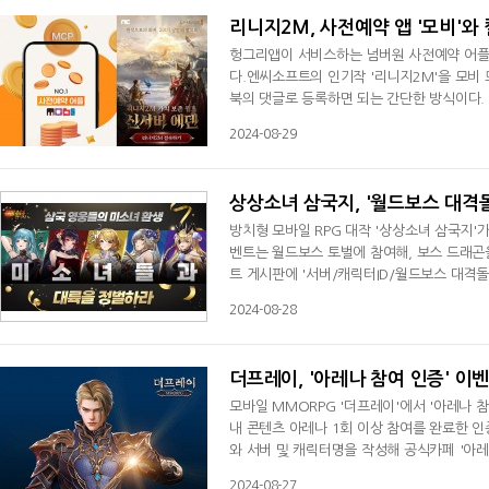
리니지2M, 사전예약 앱 '모비'와
헝그리앱이 서비스하는 넘버원 사전예약 어플리
다.엔씨소프트의 인기작 '리니지2M'을 모비
북의 댓글로 등록하면 되는 간단한 방식이다. 
월4일까지 진행되는 '리니지2M × 모비' 컬
2024-08-29
증정한다.사전예약 어플리케이션 '모비'는 지난
용자를 비롯해 코인 재테크와 앱 테크에 관심
상상소녀 삼국지, '월드보스 대격돌
방치형 모바일 RPG 대작 '상상소녀 삼국지'가
벤트는 월드보스 토벌에 참여해, 보스 드래곤
트 게시판에 '서버/캐릭터ID/월드보스 대격돌
프로필 사진 클릭 후, 캐릭터명 아래 숫자 I
2024-08-28
로 '구천보물 x 10, 구지보물 x 10'을 이벤트 종료 후 7일 이내에 지급한다.'상상소녀 삼국지'는 삼국지 영웅들이 미소녀
로 환생해 전투를 벌인다는 스토리로, 등
더프레이, '아레나 참여 인증' 이
모바일 MMORPG '더프레이'에서 '아레나 
내 콘텐츠 아레나 1회 이상 참여를 완료한 인
와 서버 및 캐릭터명을 작성해 공식카페 '아
이용자 전원에게는 '보물마추선택선물 30개'가
2024-08-27