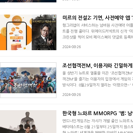
얼음그림자, 주홍성구조각, 성인영혼선물 등도
해 공지될 예정이다.'더프레이'는 개성있는 
미르의 전설2: 기연, 사전예약 앱 
헝그리앱이 서비스하는 넘버원 사전예약 어플리케
트를 진행 중이다. 위메이드커넥트의 신작 '미
크린샷을 찍어 모비 페이스북의 댓글로 등록하
선물을 받을 수 있다.8월29일까지 진행되는 
2024-08-26
100 MCP(모비코인 포인트)를 증정한다.사
테크 플랫폼을 탑재해 게임 사용자를 비롯
조선협객전M, 이용자와 긴밀하게 
올 상반기 뉴트로 열풍을 이끈 '조선협객전M'
객전M'을 즐기는 이용자의 입장에서 게임의 
방식이다. 8월29일까지 열리는 '이랬으면~'
이 걸려있다. 추첨을 통해 총 56명의 이용자를 뽑아 8월31일
2024-08-26
M'을 즐기는 이용자들이 실제 체감하는 여러
하지 못했던 참신한 아이디어들도 많이 나올 
한국형 느와르 MMORPG '범: 
엔드나인게임즈는 자사가 개발 중인 느와르 M
베타테스트는 8월 21일부터 25일까지 원스토
형 느와르' 세계관을 채택한 모바일 MMOR