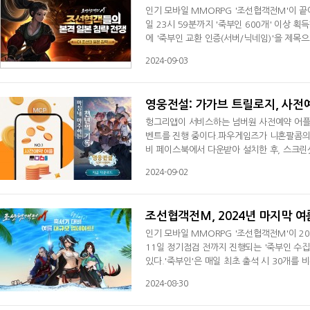
인기 모바일 MMORPG '조선협객전M'이 끝
일 23시 59분까지 '죽부인 600개' 이상
에 '죽부인 교환 인증(서버/닉네임)'을 제목
여한 유저 중 총 51명을 추첨해 '화려한 선택 상
2024-09-03
카성 초기화권', '엽전교환권(1,000만)' 
당첨자 발표 후 5일 이내에 지급될 예정이다.단
영웅전설: 가가브 트릴로지, 사전예
헝그리앱이 서비스하는 넘버원 사전예약 어플리
벤트를 진행 중이다.파우게임즈가 니혼팔콤의 유
비 페이스북에서 다운받아 설치한 후, 스크린
비에서 사용하는 닉네임을 반드시 써두어야만 
2024-09-02
× 모비' 컬래버 이벤트에 참여하는 모든 이
'모비'는 지난해 대규모 2.0 업데이트를 통
조선협객전M, 2024년 마지막 여
인기 모바일 MMORPG '조선협객전M'이 2
11일 정기점검 전까지 진행되는 '죽부인 수집
있다.'죽부인'은 매일 최초 출석 시 30개를 
획득할 수 있다. 그 외에도 일일임무, 주간임
2024-08-30
인'으로는 '만능 모래시계, 축지 부적, 이순
'마지막 여름 7일 출석 이벤트'다. 9월 11일 