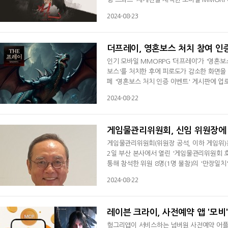
언더커버 경찰로 조직에 잠입해 부하를 모집하
2024-08-23
내 업장을 관리하며 벌어들인 자금으로 더욱 강
드나인게임즈의 양기식 대표는 "한국형 느와
더프레이, 영혼보스 처치 참여 인
인기 모바일 MMORPG ‘더프레이’가 '영혼보
보스'를 처치한 후에 피로도가 감소한 화면을
페 '영혼보스 처치 인증 이벤트' 게시판에 업
환석 30개'를 보상으로 지급한다. 또한 응모한 
2024-08-22
장식)날개' 등을 선물할 예정이다. 당첨자 발
될 예정이다.‘더프레이’는 개성 넘치
게임물관리위원회, 신임 위원장에
게임물관리위원회(위원장 공석, 이하 게임위)
2일 부산 본사에서 열린 '게임물관리위원회 
통해 참석한 위원 8명(1명 불참)의 '만장일
게임, 이스포츠 및 콘텐츠 분야 전문성과 경험
2024-08-22
내 인디 게임 활성화에 기여한 것으로 평가 
위해 호선된 당일(22일)부터 위원장 임기를 
레이븐 크라이, 사전예약 앱 '모비
헝그리앱이 서비스하는 넘버원 사전예약 어플리