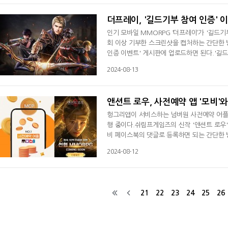
까지 매일 접속하면, 12시에 우편으로 보상을
더프레이, '길드기부 참여 인증' 
인기 모바일 MMORPG ‘더프레이’가 '길드기
회 이상 기부한 스크린샷을 캡처하는 간단한 
인증 이벤트' 게시판에 업로드하면 된다.'길드
으로 지급한다. 또한 응모한 유저 중에서 총 6
2024-08-13
물할 예정이다. 당첨자 발표는 이벤트 종료 후
이’는 개성 넘치는 남녀 6종의 캐릭터
앤션트 로우, 사전예약 앱 '모비'
헝그리앱이 서비스하는 넘버원 사전예약 어플리
행 중이다.쉬림프게임즈의 신작 '앤션트 로우
비 페이스북의 댓글로 등록하면 되는 간단한 
수 있다.8월19일까지 진행되는 '앤션트 로우
2024-08-12
포인트)를 증정한다.사전예약 어플리케이션 '모
해 게임 사용자를 비롯해 코인 재테크와
21
22
23
24
25
26