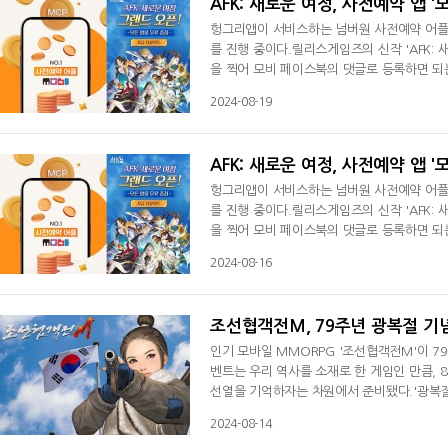
AFK: 새로운 여정, 사전예약 앱 
헝그리앱이 서비스하는 넘버원 사전예약 어플리케
를 진행 중이다.릴리스게임즈의 신작 'AFK:
을 찍어 모비 페이스북의 댓글로 등록하면 되
물을 받을 수 있다.8월21일까지 진행되는 'A
2024-08-19
MCP(모비코인 포인트)를 증정한다.사전예약 
크 플랫폼을 탑재해 게임 사용자를 비롯
AFK: 새로운 여정, 사전예약 앱 
헝그리앱이 서비스하는 넘버원 사전예약 어플리케
를 진행 중이다.릴리스게임즈의 신작 'AFK:
을 찍어 모비 페이스북의 댓글로 등록하면 되
물을 받을 수 있다.8월21일까지 진행되는 'A
2024-08-16
MCP(모비코인 포인트)를 증정한다.사전예약 
크 플랫폼을 탑재해 게임 사용자를 비롯
조선협객전M, 79주년 광복절 기념
인기 모바일 MMORPG '조선협객전M'이 7
벤트는 우리 역사를 소재로 한 게임인 만큼, 
선열을 기억하자는 차원에서 준비됐다.'광복절 
는 미션을 완료하고, 우편을 통해 보상을 받는
2024-08-14
는다. 계정 단위 이벤트로 활성화 시, 다른 서