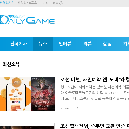
데일리게임
데일리e스포츠
2026.08.09(일)
전체기사
뉴스
인터뷰
리뷰
칼럼
기
최신소식
조선 이변, 사전예약 앱 '모비'와
헝그리앱이 서비스하는 넘버원 사전예약 어플리
다.아폴로테크놀로지의 신작 MMORPG '조선
어 모비 페이스북의 댓글로 등록하면 되는 간
받을 수 있다.9월12일까지 진행되는 '조선 이
2024-09-05
코인 포인트)를 증정한다.사전예약 어플리케이션
탑재해 게임 사용자를 비롯해 코인 재테크와
조선협객전M, 죽부인 교환 인증 