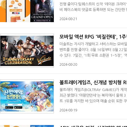
진행 중이다.팀퀘스트의 신작 '레이븐 크라이
비 페이스북의 댓글로 등록하면 되는 간단한 
수 있다.8월26일까지 진행되는 '레이븐 크라
2024-08-21
인 포인트)를 증정한다.사전예약 어플리케이션 
탑재해 게임 사용자를 비롯해 코인 재테크
모바일 액션 RPG '비질란테', 
더솔트는 자사가 개발하고 서비스하는 모바일 액
벤트를 진행 중이다. 8월 16일부터 8월 22일까지 진행되는 출석 이벤트는 매일 게임에 접속한 후 우편함을 통해 수령할
수 있다. 7일간, '1회 무료 소환권 1~5장', 
선택 상자 하급 x 100, 중급 x 50, 고급 x
2024-08-20
을 받을 수 있다. 특히 신규 유저에게는 10회
선택할 수 있다. '비질란테'의 업데
볼트레이게임즈, 신개념 방치형 R
볼트레이 게임즈(BOLTRAY GAMES)가 
최근 밝혔다.'마왕만만세'는 북미에서 올해 3 
트 1위를 차지한 바 있으며 매출 순위 또한 
용사의 음모로 알이 되어버린 유저가 마왕성의
2024-08-19
끌고 모험을 떠나는 수집형 RPG 게임이다.
욱 강력한 나만의 마왕군대를 만들어내는 것