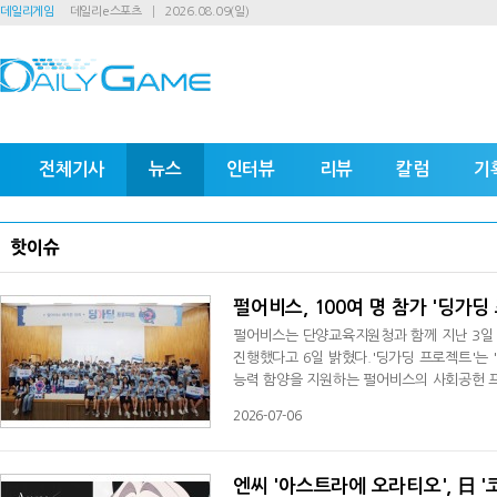
데일리게임
데일리e스포츠
2026.08.09(일)
전체기사
뉴스
인터뷰
리뷰
칼럼
기
핫이슈
펄어비스, 100여 명 참가 '딩가딩
펄어비스는 단양교육지원청과 함께 지난 3일 
진행했다고 6일 밝혔다.'딩가딩 프로젝트'는
능력 함양을 지원하는 펄어비스의 사회공헌 프
체험할 수 있는 교육을 제공하며 디지털 교육 
2026-07-06
지금까지 전국 16개 지역에서 약 1700명의
영춘초등학교 등 단양 지역 초등학교 학생
엔씨 '아스트라에 오라티오', 日 '