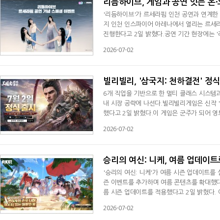
리듬하이브, 게임과 공연 잇는 온
'리듬하이브'가 르세라핌 인천 공연과 연계한
지 인천 인스파이어 아레나에서 열리는 르세라
진행한다고 2일 밝혔다.공연 기간 현장에는 
에서 사용할 수 있는 '르세라핌 퍼포먼스 카드
2026-07-02
인게임 이벤트도 함께 열린다. 이용자는 퀘스
(멤버 랜덤 1종)를 선착순으로 받을 수 있다
빌리빌리, '삼국지: 천하결전' 정
6개 직업을 기반으로 한 멀티 클래스 시스템과
내 시장 공략에 나선다.빌리빌리게임은 신작 '
했다고 2일 밝혔다.이 게임은 군주가 되어 영
병참, 신행, 진군, 청낭 등 6개 직업을 활
2026-07-02
을 구사할 수 있도록 설계했다. 또 VIP 시스
레이 자체에 집중할 수 있도록 했다.빌리
승리의 여신: 니케, 여름 업데이트
'승리의 여신: 니케'가 여름 시즌 업데이트를
즌 이벤트를 추가하며 여름 콘텐츠를 확대했다.
름 시즌 업데이트를 적용했다고 2일 밝혔다. 이
SR 니케를 선보였다. 풀보이스 스토리 이벤트 
2026-07-02
던 신데렐라 일행이 특수 해역에서 만나 섬을