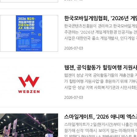
월28일까지 누구나 참여할 수 있으며, 결과는 
외의 수상 작품이 선정될 예정이다. 수상
한국모바일게임협회, '2026년 게
한국콘텐츠진흥원이 관리하고 한국모바일게임
주관하는 '2026년 게임제작환경 인공지능 전
사업은 대한민국 중소 게임개발사, 인디게임 개
입하도록 지원하여, 게임 개발 능력을 강화하
2026-07-03
0인 미만 개발사까지 총 500개 기업이다. 지
10인 기업은 1000만 원, 11~20인 기업은 
웹젠, 공익활동가 힐링여행 지원
웹젠이 성남 지역 공익활동가들의 재충전을 
가 힐링여행 지원사업'을 후원하기 위해 기부
사업'은 성남 지역 사회복지기관과 시민사회
다. 공익활동가들이 휴식과 재충전의 시간을 
2026-07-03
확대에도 기여하는 것을 목표로 하고 있다.이
에 사용된다. 지원 대상자는 지난 6월 모집 공
스마일게이트, ‘2026 애니메 엑스포
스마일게이트가 2일(현지시간)부터 나흘간 미국 
참가해 신작 '미래시: 보이지 않는 미래(이하 
일 밝혔다.행사장인 LA 컨벤션센터 웨스트 홀에