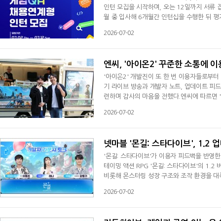
인턴 모집을 시작하며, 오는 12일까지 서류
월 중 입사해 6개월간 인턴십을 수행한 뒤 
제한이 없으며, 게임에 대한 관심과 직무 역
2026-07-02
실무진 면접을 거쳐 최종 인턴십 대상자로 선
비스·QA 전문 기업이다. 인턴은 다양한 환경
엔씨, '아이온2' 꾸준한 소통에 
'아이온2' 개발진이 또 한 번 이용자들로부터
기 라이브 방송과 개발자 노트, 업데이트 피
련하며 감사의 마음을 전했다.엔씨에 따르면 '
발진을 응원했다. 이번 행사는 최근 진행된 '
2026-07-02
용자들이 자발적으로 마련한 것으로 알려졌다.
준비된 물량은 약 한 시간 만에 모두 소
넷마블 '몬길: 스타다이브', 1.2
'몬길: 스타다이브'가 이용자 피드백을 반영한
테이밍 액션 RPG '몬길: 스타다이브'의 1.
비롯해 몬스터링 성장 구조와 조작 환경을 대
터 이동조 PD와 넷마블 강동기 사업부장이 참
2026-07-02
이번 업데이트의 핵심은 이용자 의견을 반영한
규 시스템 '필드 파견'을 추가한다. 이용자는