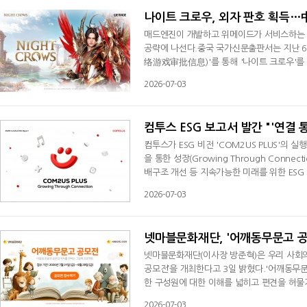
나이트 크로우, 외자 판호 획득…
매드엔진이 개발하고 위메이드가 서비스하는 M
공략에 나선다.중국 국가신문출판서는 지난 6월
络游戏审批信息)'를 통해 '나이트 크로우'를 
로 옮긴 '夜鸦'로 표기됐으며, 모바일과 P
2026-07-03
위해서는 국가신문출판서가 발급하는 외자 판호
로, 획득 이후 현지화 작업과 마케팅 등을 거
컴투스 ESG 보고서 발간 "'연결 
컴투스가 ESG 비전 'COM2US PLUS'의 
을 통한 성장(Growing Through Conne
배구조 개선 등 지속가능한 미래를 위한 ESG
보고서를 통해 제시한 'COM2US PLUS'
2026-07-03
이 특징이다. 컴투스는 'PLUS(Progress(발전), 
경과 사회, 이해관계자, 문화 가치 확산을 아
넷마블문화재단, '어깨동무문고 공
넷마블문화재단(이사장 방준혁)은 우리 사회
공모전’을 개최한다고 3일 밝혔다.'어깨동무
한 구성원에 대한 이해를 넓히고 편견을 허물
활동으로 '빨간사자 아저씨', '사실은말이야',
2026-07-03