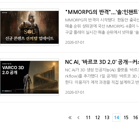
료, 유실물 등을 획득할 수 있으며, 스토리 진
"MMORPG의 반격"...'솔:인챈
MMORPG의 반격이 시작됐다. 한동안 중국
매출 순위 상위권에 국산 MMORPG 4종이
구글 플레이 실시간 매출 순위에서 넷마블 '솔:
M'이 3위, 넥슨 '마비노기 모바일'이 6위
2026-07-01
'마비노기 모바일'이 2위, '솔: 인챈트'가 7위
8시간 만에 애플 앱스토어 1위, 22시간 만에
NC AI, '바르코 3D 2.0' 공
NC AI가 3D 생성 인공지능(AI) 플랫폼 '바
rkflow)를 추가했다.1일 공개된 '바르코 3
한다. 이용자가 제작 과정을 직접 설계하고 
모델링을 생성하는 기능도 선보였다.이번 업데
2026-07-01
스턴트, 3D 생성, 텍스처 변환, 후처리 등
성한 워크플로는 저장해 반복 활용하거나 팀
11
12
13
14
15
16