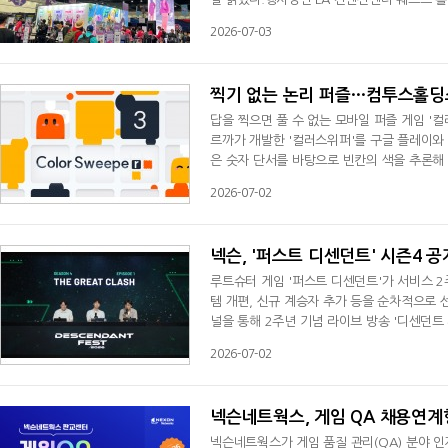
체험형 콘텐츠로 관람객을 맞이한다. 4일 오
2026-07-03
D, 김형섭 AD가 무대에 올라 개발 스토리를 공
y), 루카(Ruca) 등 일러스트레이터의 드로
찍기 없는 논리 퍼즐…컴투스홀딩스
답을 찍으면 풀 수 없는 모바일 퍼즐 게임 '컬
르까가 개발한 '컬러스위퍼'를 구글 플레이와
은 숫자 단서를 바탕으로 빈칸의 색을 추론해 
그램'의 핵심 규칙을 현대적으로 재해석했으며
2026-07-02
논리만으로 해결할 수 있도록 설계한 것이 특
이지마다 새로운 추리 경험을 제공한다. 이와
넥슨, '퍼스트 디센던트' 시즌4 공
루트슈터 게임 '퍼스트 디센던트'가 서비스 2
템 개편, 신규 계승자 추가 등을 순차적으로 
널을 통해 2주년 기념 라이브 방송 '디센던트 
이준구 커뮤니티 매니저가 출연해 시즌4 '대
2026-07-02
오는 8월20일 업데이트되는 시즌4 '대격전
하는 이야기가 전개되며, 메인 빌런 '카렐'
넥슨네트웍스, 게임 QA 채용연계
넥슨네트웍스가 게임 품질 관리(QA) 분야 