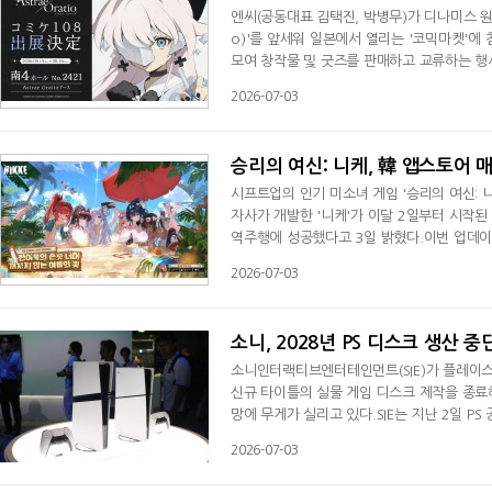
엔씨(공동대표 김택진, 박병무)가 디나미스 원이 
o)'를 앞세워 일본에서 열리는 '코믹마켓'에
모여 창작물 및 굿즈를 판매하고 교류하는 행사
쿄 빅사이트에서 개최된다.엔씨는 '코믹마켓'
2026-07-03
굿즈를 선보인다. 현장에서 이용자들이 직접 
오' 공식 SNS를 통해 아트북 샘플 이미지를 
승리의 여신: 니케, 韓 앱스토어 
시프트업의 인기 미소녀 게임 '승리의 여신: 
자사가 개발한 '니케'가 이달 2일부터 시작된
역주행에 성공했다고 3일 밝혔다.이번 업데이트
린 스터디'가 등장했다. 두 캐릭터를 중심으로 한
2026-07-03
‘트레이싱 더 스타즈(TRACING THE STA
양한 콘텐츠를 선보이며 이용자들의 호응을
소니, 2028년 PS 디스크 생산 중
소니인터랙티브엔터테인먼트(SIE)가 플레이스테이션
신규 타이틀의 실물 게임 디스크 제작을 종료
망에 무게가 실리고 있다.SIE는 지난 2일 PS
규 타이틀의 실물 게임 디스크 제작을 종료한다
2026-07-03
각 판매 채널을 통해 디지털 버전으로만 제공된
버전 출시가 예정된 타이틀에는 영향을 미치