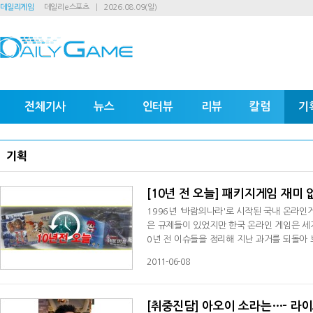
데일리게임
데일리e스포츠
2026.08.09(일)
전체기사
뉴스
인터뷰
리뷰
칼럼
기
기획
[10년 전 오늘] 패키지게임 재미
1996년 '바람의나라'로 시작된 국내 온라인
은 규제들이 있었지만 한국 온라인 게임은 세
0년 전 이슈들을 정리해 지난 과거를 되돌아 보
기술 공동 개발10년 전 오늘 게임업계와 카이
2011-06-08
일 게임종합지원센터(소장 성제환)와 한국과학
32층 대회의실에서 공동 기자회견
[취중진담] 아오이 소라는…- 라이