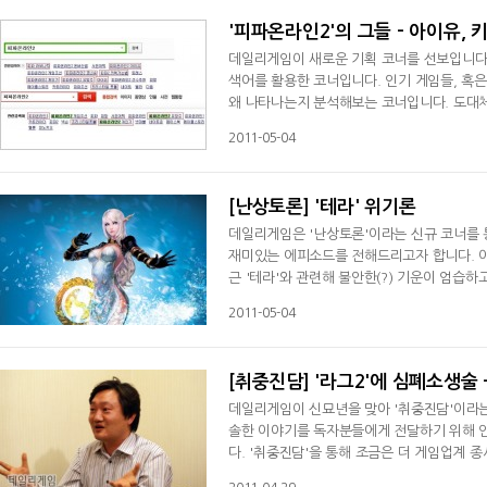
'피파온라인2'의 그들 - 아이유, 
데일리게임이 새로운 기획 코너를 선보입니다.
색어를 활용한 코너입니다. 인기 게임들, 혹
왜 나타나는지 분석해보는 코너입니다. 도대체
헤쳐 보겠습니다. 연관검색어 기획의 네번째 
2011-05-04
니다. '피파온라인2'는 국내에서 가장 인기
기도 했는데요. 과연 어떤 연관검색어들이 나
[난상토론] '테라' 위기론
데일리게임은 '난상토론'이라는 신규 코너를 
재미있는 에피소드를 전해드리고자 합니다. 이번
근 '테라'와 관련해 불안한(?) 기운이 엄습
견도 흘러나오고 있구요. '난상토론'을 통해 '
2011-05-04
않습니다. 항간에서 들려오는 이야기들을 종
위기론이 대두되고 있네요. 상용화 이
[취중진담] '라그2'에 심폐소생술 
데일리게임이 신묘년을 맞아 '취중진담'이라는
솔한 이야기를 독자분들에게 전달하기 위해 
다. '취중진담'을 통해 조금은 더 게임업계
노력한 다음은 하늘의 뜻에 맡긴다, 문제는 