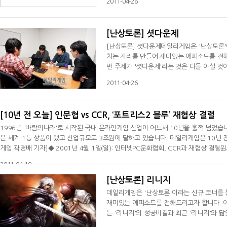
2011-04-26
스 중인 MMORPG '테라'입니다. 지난 1
래픽으로 단숨에 게이머들의 눈을 사로잡았고
[난상토론] 셧다운제
[난상토론] 셧다운제데일리게임은 '난상토론'
치는 자리를 만들어 재미있는 에피소드를 전해드
번 주제가 '셧다운제'라는 것은 다들 아실 것
고민도 많았습니다. 이미 법사위를 통과한 상
2011-04-26
죠.(망나니)= 애도하는 분위기로 가야죠. 일
하기가 어렵네요.(까도남
[10년 전 오늘] 인문협 vs CCR, ‘포트리스2 블루’ 재협상 결렬
1996년 '바람의나라'로 시작된 국내 온라인게임 산업이 어느새 10년을 훌쩍 넘었습
은 세계 1등 상품이 됐고 산업규모도 3조원에 달하고 있습니다. 데일리게임은 10년 
게임 곽경배 기자]◆ 2001년 4월 1일(일): 인터넷PC문화협회, CCR과 재협상 결
협회)가 CCR의 재협상이 10년 전 오늘 결렬됐습니다. 협회와 CCR은 ‘포트리스2 
2011-04-19
죠. C
[난상토론] 리니지
데일리게임은 '난상토론'이라는 신규 코너를 
재미있는 에피소드를 전해드리고자 합니다. 이번
는 '리니지'의 성공비결과 최근 '리니지'와 
한 이야기를 나눠봤습니다.[데일리게임 이재석 기