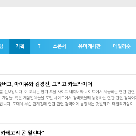
럼
기획
IT
스폰서
유머게시판
데일리숏
베슬버그, 아이유와 김경진, 그리고 카트라이더
를 선보입니다. 이 코너는 인기 포털 사이트 네이버와 네이트에서 제공하는 연관-관련
기 게임들, 혹은 게임업체들을 포털 사이트에서 검색했을때 등장하는 연관-관련 검색어
입니다. 도대체 무슨 관계길래 연관-관련 검색어에 등장하는 것일까요. 데일리게임이 
준 기자]첫번째 '연관검색어'의 주인공은 1등 FPS게임 '서든어택'입니다. '서든어택'
릭스 기준 '아이온'에 이어 2위 자리를 차지하고 있는 인기 FPS게임입니다. 과연 어
택'에 나타날까
 카테고리 곧 열린다"