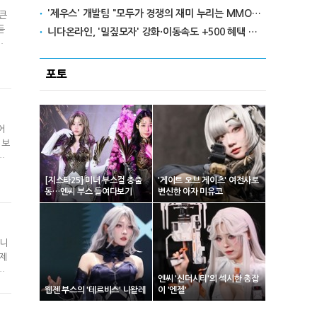
'제우스' 개발팀 "모두가 경쟁의 재미 누리는 MMORPG로 만들 것"
 큰
듣
니다온라인, '밀짚모자' 강화·이동속도 +500 혜택 이벤트 진행
시
 서
포토
어
 보
습
이
[지스타25] 미녀 부스걸 총출
'게이트 오브 게이츠' 여전사로
스타
동…엔씨 부스 들여다보기
변신한 아자 미유코
합니
 제
돌
엔씨 '신더시티'의 섹시한 총잡
라고
웹젠 부스의 '테르비스' 니왈레
이 '엔젤'