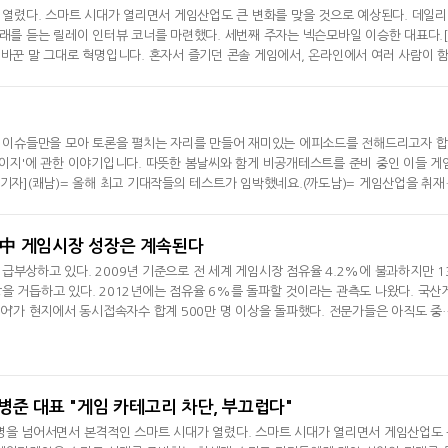
 열렸다. 스마트 시대가 열리면서 게임산업도 큰 변화를 맞을 것으로 예상된다. 데일
래를 듣는 릴레이 인터뷰 코너를 마련했다. 세번째 주자는 넥슨모바일 이승한 대표다.
바꾼 말 그대로 혁명입니다. 혼자서 즐기던 콘솔 게임에서, 온라인에서 여러 사람이 
일어난 것입니다. 과거 콘솔 게임 업계의 강자가 온라인 게임 업계의 강자가 되지 못
운 이슈들만을 모아 토론을 펼치는 자리를 만들어 재미있는 에피소드를 전해드리고자 
키에이지'에 관한 이야기입니다. 따뜻한 봄날씨와 함게 비공개테스트를 준비 중인 이들 게
기자](쾌남)= 올해 최고 기대작들의 테스트가 임박했네요.(까도남)= 게임산업을 취재
니)= 기대도 많이 되지만 걱정도 크네요. 기대와 관심이 몰린 게임인만큼 어느정도 
힘, 中 게임시장 성장은 계속된다
급부상하고 있다. 2009년 기준으로 전 세계 게임시장 점유율 4.2%에 불과하지만 1
을 거듭하고 있다. 2012년에는 점유율 6%를 돌파할 것이라는 관측도 나왔다. 국산
이어’가 현지에서 동시접속자수 합계 500만 명 이상을 돌파했다. 전문가들은 아직도 중
 입을 모은다. 많은 인구 덕에 내수 시장이 곧 글로벌 시장으로 대변되는 중국 게임산
곽경배 기자]◆ 중국, 세계 온라인게임 강국으로 ‘우뚝’많은 사람들이 한국이 세계 온라
점유율을 놓고
병준 대표 "게임 카테고리 차단, 부끄럽다"
명을 넘어서면서 본격적인 스마트 시대가 열렸다. 스마트 시대가 열리면서 게임산업도