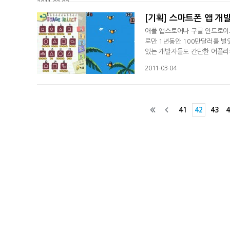
2011-03-08
[기획] 스마트폰 앱 개발
애플 앱스토어나 구글 안드로이
로만 1년동안 100만달러를 
있는 개발자들도 간단한 어플리케
마트폰용 어플리케이션 개발로 '
2011-03-04
있는 '앱광고'는 비단 개인 개
들도 '앱광고'의 가능성에 주
41
42
43
4