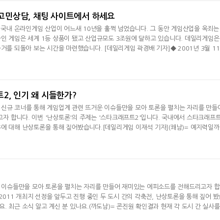
년 고민상담, 채팅 사이트에서 하세요
된 국내 온라인게임 산업이 어느새 10년을 훌쩍 넘었습니다. 그 동안 게임산업을 옥죄는
인 게임은 세계 1등 상품이 됐고 산업규모도 3조원에 달하고 있습니다. 데일리게임은
거를 되돌아 보는 시간을 마련했습니다. [데일리게임 곽경배 기자]◆ 2001년 3월 1
임개발을 위한 산학협동 체결 국내 최고 대학 서울대가 게임산업 발전을 위해 힘을 보냈
임 개발 업체 애니미디어(대표 손재영)는 서울대 경영대학원 멀티미디어랩과 온라인게임 ‘벤
2, 인기 왜 시들한가?
 신규 코너를 통해 게임업계 관련 뜨거운 이슈들만을 모아 토론을 펼치는 자리를 만들
 합니다. 이번 '난상토론'의 주제는 '스타크래프트2'입니다. 국내에서 스타크래프
에 대해 난상토론을 통해 짚어봤습니다.[데일리게임 이재석 기자](쾌남)= 예지력일까
 스타2)에 관한 이야기를 나누고 싶었을 뿐이었는데, 블리자드 북아시아 대표의 사임 
그러게요. 블리자드가 발표한 내용에 따르면 개인사정이라고 하지만, 스타크래프트2 실
드네요.(망
운 이슈들만을 모아 토론을 펼치는 자리를 만들어 재미있는 에피소드를 전해드리고자 
 2011 개최지 선정을 앞두고 진행 중인 두 도시 간의 각축전, 난상토론을 통해 짚어 봤
. 최근 소식 알고 계신 분 있나요.(까도남)= 콘진원 확인결과 현재 각 도시 간 실사를
고 합니다. 아시겠지만 개최지 발표되기 전까지는 모든 것이 베일에 감춰져 있어서 관