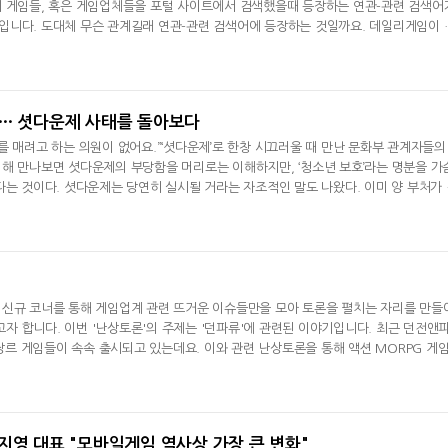
기 게임들, 혹은 게임업체들을 포털 사이트에서 검색했을때 등장하는 연관-관련 검색어
입니다. 도대체 무슨 관계길래 연관-관련 검색어에 등장하는 것일까요. 데일리게임이 
허준 기자]첫번째 '연관검색어'의 주인공은 자타공인 대한민국 1위 온라인게임 '아이온
율 조사 사이트 게임트릭스 기준 115주 연속 1위 자리를 차지하고 있는 최고 인기게임입
을 훌쩍 넘어서고
지… 셧다운제 사태를 돌아보다
달리고 헌혈하고…'블루아
카카오게임즈, 내
를 매려고 하는 의원이 없어요.”‘셧다운제’로 한창 시끄러울 때 만난 문화부 관계자들의
카' 이색 사회공헌
환 자신
해 만나보면 셧다운제의 부당함을 머리로는 이해하지만, ‘청소년 보호’라는 명분을 가
다는 것이다. 셧다운제는 당연히 실시될 거라는 자조적인 말도 나왔다. 이미 양 부처가
가족부 주도로 여론조차 돌아선 마당에 이를 되돌릴 희망이 없다고도 했다. 단지 희망
.결국 셧다운제는 현실이 됐다. 31일 모철민 문화체육관광부 제1차관은 "셧다운제 
를
 신규 코너를 통해 게임업계 관련 뜨거운 이슈들만을 모아 토론을 펼치는 자리를 만들
 합니다. 이번 '난상토론'의 주제는 '던파류'에 관련된 이야기입니다. 최근 던전앤
 장르 게임들이 속속 출시되고 있는데요. 이와 관련 난상토론을 통해 액션 MORPG 게
일리게임 이재석 기자](쾌남)= 요즘 던파류가 대세인가요. 던파류 게임들이 많이 나오
 뭐죠.(망나니)= 던파류는 네오플에서 개발한 던전앤파이터 형식의 횡스크롤 액션 RPG
까도남)= 던파 자
지영 대표 "모바일게임 역사상 가장 큰 변화"