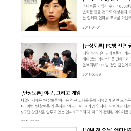
스마트폰 가입자 수가 1000만
변화를 맞을 것으로 예상된다.
는 릴레이 인터뷰 코너를 마련했
대가 열리는 것은 지금까지 컴투스를 이끌
2011-04-01
화라고 할수 있죠. 가장 큰 화
비스할 수 있다는 점이 가장 큰
[난상토론] PC방 전면 
데일리게임은 '난상토론'이라는
재미있는 에피소드를 전해드리고자
건복지부가 PC방 전면 금연에
니다. 난상토론을 통해 PC방 
2011-03-29
시행되면 어디까지 파장을 미치게
크래프트2 관련 난상토론 이후
[난상토론] 야구, 그리고 게임
데일리게임은 '난상토론'이라는 신규 코너를 통해 게임업계 관련 뜨거
다. 이번 '난상토론'의 주제는 '야구, 그리고 게임'입니다. 프로야구 
9구단 창단식을 앞두고 있는 엔씨소프트까지, 야구와 관련된 이야기를 
아왔네요. 오랫동안 기다렸던만큼 설레기도 합니다. 야구 팬들이 많은 만
2011-03-22
[10년 전 오늘] 액티비