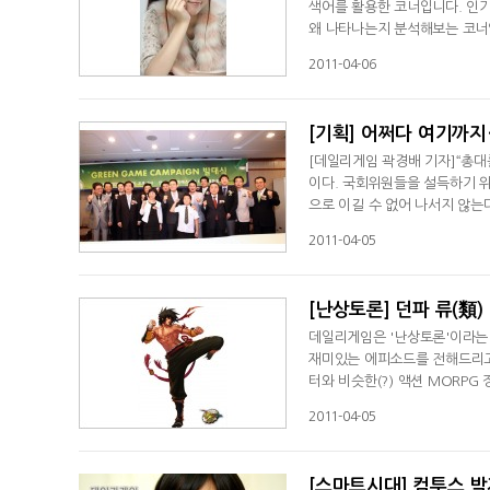
색어를 활용한 코너입니다. 인
왜 나타나는지 분석해보는 코너
헤쳐 보겠습니다. [데일리게임 
2011-04-06
니다. '아이온'은 PC방 점유
다. 동시 접속자 수도 25만명
[기획] 어쩌다 여기까
[데일리게임 곽경배 기자]“총대
이다. 국회위원들을 설득하기 위
으로 이길 수 없어 나서지 않는
다운제에 대해 합의 했고, 여성
2011-04-05
있다면 그 범위를 축소하는 것뿐
대상에 대해 여성가족부와 합의
[난상토론] 던파 류(類)
데일리게임은 '난상토론'이라는
재미있는 에피소드를 전해드리고자
터와 비슷한(?) 액션 MORPG
의 현 상황을 짚어봤습니다.[데
2011-04-05
것 같네요.(까도남)= 던파류가
룸방식 게임이라고 할 수 있죠.(
[스마트시대] 컴투스 박