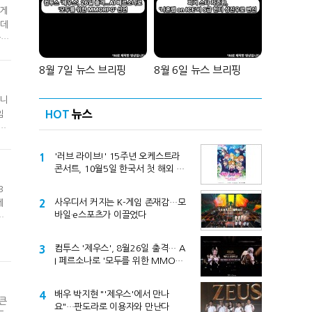
리게
[데
함께
했던
8월 7일 뉴스 브리핑
8월 6일 뉴스 브리핑
합니
HOT
뉴스
임
하
퀄리
1
'러브 라이브!' 15주년 오케스트라
콘서트, 10월5일 한국서 첫 해외 공
연
3
2
사우디서 커지는 K-게임 존재감…모
게
바일·e스포츠가 이끌었다
국
업
인
3
컴투스 '제우스', 8월26일 출격… A
I 페르소나로 '모두를 위한 MMORP
G' 선언
4
배우 박지현 "'제우스'에서 만나
 큰
요"…판도라로 이용자와 만난다