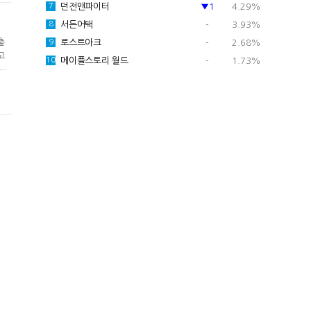
던전앤파이터
▼1
4.29%
7
서든어택
-
3.93%
8
출
로스트아크
-
2.68%
9
고
메이플스토리 월드
-
1.73%
10
 스
고
업체