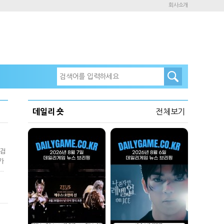
회사소개
데일리 숏
전체보기
 검
가
파
은
떤