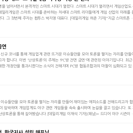
명을 넘어서면서 본격적인 스마트 시대가 열렸다. 스마트 시대가 열리면서 게임산업도
 데일리게임은 스마트 시대를 준비하는 차세대 스마트 리더들에게 게임 산업의 미래를 
다. 그 첫번째 주자는 컴투스 박지영 대표다. [데일리게임 허준 기자]"지금 스마트폰 
어오면서 본 가장 큰 변화임에는 틀림없습니다. 모바일게임 역사상 가장 큰 변
두는 글로벌입니다. 오픈마켓의 등장으로 유통구조도 변했고 전세계 게이머들에게 모두
 차이점이라고
금연
 신규 코너를 통해 게임업계 관련 뜨거운 이슈들만을 모아 토론을 펼치는 자리를 만들
 합니다. 이번 '난상토론'의 주제는 'PC방 전면 금연'에 관련된 이야기입니다. 최근
 대한 개정안을 통과시켰다는 소식이 전해지며 PC방 협동조합과의 마찰이 심화되고 있
금연에 대한 이야기를 나눠봤습니다.[데일리게임 이재석 기자](쾌남)= PC방 전면 금연
 될까요. (망나니)= 일단 쾌남님은 예지력이 있다는 것이 오늘로 증명됐군요. 지난 
운 이슈들만을 모아 토론을 펼치는 자리를 만들어 재미있는 에피소드를 전해드리고자 
시즌이 임박하며 게임업계도 야구 관련 게임들을 속속 출시하며 눈길을 끌고 있습니다. 또
난상토론을 통해 짚어봤습니다.[데일리게임 이재석 기자](쾌남)= 드디어 야구 시즌이 
큼 오늘 난상토론은 재밌을 것 같네요. 일단 CJ는 왜 스폰서를 포기했을까요. 게임이
전, 한국지사 설립 해프닝