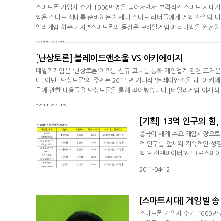
스마트폰 가입자 수가 1000만명을 넘어서면서 본격적인 스마트 시대가
임은 스마트 시대를 준비하는 차세대 스마트 리더들에게 게임 산업의 미
일리게임 허준 기자]"스마트폰의 등장은 모바일게임 패러다임을 완전히 
즐기는 온라인 게임으로 진화된 것처럼 모바일 분야에서도 그런 혁명이 
2011-04-15
[난상토론] 블레이드앤소울 VS 아키에이지
데일리게임은 '난상토론'이라는 신규 코너를 통해 게임업계 관련 뜨거
다. 이번 '난상토론'의 주제는 2011년 기대작 '블레이앤소울'과 '아
들에 관한 내용들을 난상토론을 통해 짚어봤습니다.[데일리게임 이재석 
는 기자로서가 아닌, 게이머 입장에서 정말 기대하는 작품들입니다.(망나
2011-04-12
티를
[기획] 13억 인구의 
중국이 세계 주요 게임시장으로 
억 인구를 앞세워 지속적인 성장
임 ‘던전앤파이터’와 ‘크로스파
이 잠재 고객층이 많은 나라라고
2011-04-12
동향을 살펴봤다. [데일리게임 
최강국이라고 말하지만, 시장 
[스마트시대] 게임빌 송
스마트폰 가입자 수가 1000만