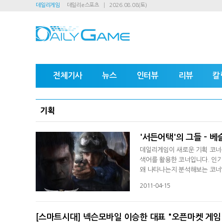
데일리게임
데일리e스포츠
2026.08.08(토)
전체기사
뉴스
인터뷰
리뷰
칼
기획
'서든어택'의 그들 - 
데일리게임이 새로운 기획 코너
색어를 활용한 코너입니다. 인
왜 나타나는지 분석해보는 코너
헤쳐 보겠습니다. [데일리게임 허
2011-04-15
PC방 점유율 조사 사이트 게임트
연관-관련 검색어들이 '서든어
[스마트시대] 넥슨모바일 이승한 대표 "오픈마켓 게임