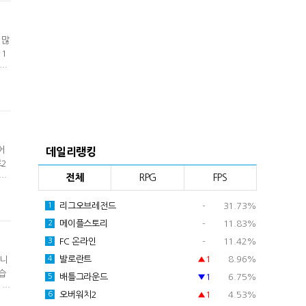
 많
 1
1일
습니
처
어
데일리랭킹
트2
요.
전체
RPG
FPS
소
패가
리그오브레전드
-
31.73%
1
메이플스토리
-
11.83%
2
FC 온라인
-
11.42%
3
발로란트
▲1
8.96%
4
합니
습
배틀그라운드
▼1
6.75%
5
 진
오버워치2
▲1
4.53%
6
련