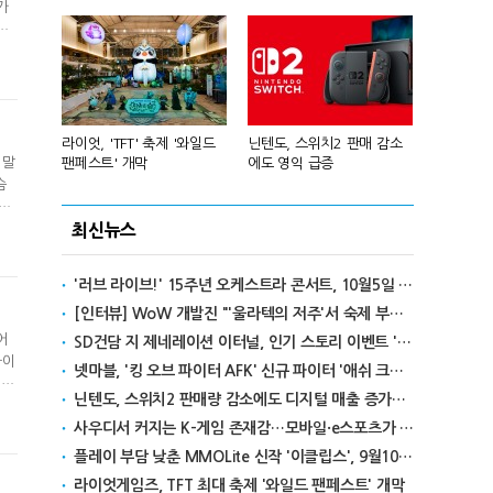
가
파
'입
니
년 흑자 전
라이엇, 'TFT' 축제 '와일드
닌텐도, 스위치2 판매 감소
넥슨, 대구 
 말
팬페스트' 개막
에도 영익 급증
전설' IP 개방
슴
 셧
이
최신뉴스
적용
'러브 라이브!' 15주년 오케스트라 콘서트, 10월5일 한국서 첫 해외 공연
[인터뷰] WoW 개발진 "'울라텍의 저주'서 숙제 부담 줄이고 보상 높여"
어
SD건담 지 제네레이션 이터널, 인기 스토리 이벤트 '라크로아의 용사' 재개최
파이
넷마블, '킹 오브 파이터 AFK' 신규 파이터 '애쉬 크림존' 업데이트
임들
닌텐도, 스위치2 판매량 감소에도 디지털 매출 증가로 영익 급증
는
,
사우디서 커지는 K-게임 존재감…모바일·e스포츠가 이끌었다
플레이 부담 낮춘 MMOLite 신작 '이클립스', 9월10일 출격
라이엇게임즈, TFT 최대 축제 '와일드 팬페스트' 개막