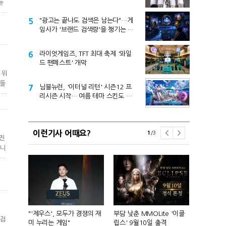
듣
 허
5
"광고는 끝나도 검색은 남는다"…게
계적
임사가 '브랜드 검색량'을 챙기는 이
eb
유
6
라이엇게임즈, TFT 최대 축제 '와일
드 팬페스트' 개막
 위
기들
7
님블뉴런, '이터널 리턴' 시즌12 프
 큰
리시즌 시작… 여름 테마 스킨도 출
인
시
이런기사 어때요?
1
/
3
 진
입니
[데
게임
있는
컴'서 신작
"'제우스', 모두가 경쟁의 재
부담 낮춘 MMOLite '이클
피겨 스타 차준
 검
미 누리는 게임"
립스' 9월10일 출격
성진우로 변