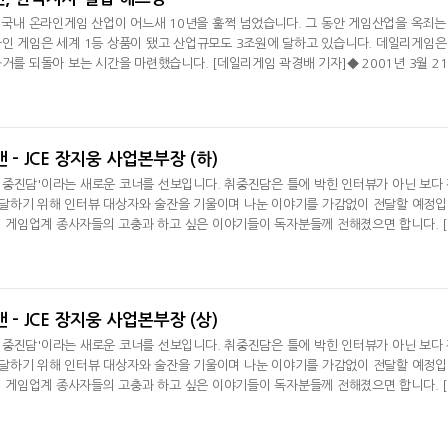
된 국내 온라인게임 산업이 어느새 10년을 훌쩍 넘었습니다. 그 동안 게임산업을 옥죄는
인 게임은 세계 1등 상품이 됐고 산업규모도 3조원에 달하고 있습니다. 데일리게임은
거를 되돌아 보는 시간을 마련했습니다. [데일리게임 곽경배 기자]◆ 2001년 3월 2
 즐긴다요즘 군대 PX에서는 아케이드 게임 뿐만 아니라 인터넷 게임도 즐길 수 있는데요
된 것은 불과 10년 전부터 입니다. 10년 전 오늘 국방부 산하 육군복지근무지원단은 
일
 - JCE 장지웅 사업본부장 (하)
중진담'이라는 새로운 코너를 선보입니다. 취중진담은 틀에 박힌 인터뷰가 아닌 보다
달하기 위해 인터뷰 대상자와 술잔을 기울이며 나눈 이야기를 가감없이 전달할 예정
 더 게임업계 종사자들의 고충과 하고 싶은 이야기들이 독자분들께 전해졌으면 합니다. 
 No!독자 여러분들은 JCE를 떠올리면 어떤 것이 떠오르시나요? 당연히 '프리스타일
떠오르는 단어는 무엇입니까. 아마도 스타마케팅과 비행슈팅이라는 단어가 떠오를 것입
는
 - JCE 장지웅 사업본부장 (상)
중진담'이라는 새로운 코너를 선보입니다. 취중진담은 틀에 박힌 인터뷰가 아닌 보다
달하기 위해 인터뷰 대상자와 술잔을 기울이며 나눈 이야기를 가감없이 전달할 예정
 더 게임업계 종사자들의 고충과 하고 싶은 이야기들이 독자분들께 전해졌으면 합니다. 
두번째 주자는 '프리스타일'로 유명한 제이씨엔터테인먼트(이하 JCE) 사업을 책임지
웅 본부장을 처음 만나는 사람들은 많이 놀랄 것입니다. 본부장이라는 직위 때문에 
상이지만 만나