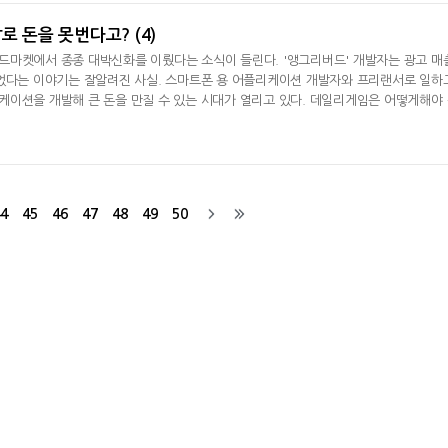
로 돈을 못번다고? (4)
드마켓에서 종종 대박신화를 이뤘다는 소식이 들린다. '앵그리버드' 개발자는 광고 매
벌었다는 이야기는 잘알려진 사실. 스마트폰 용 어플리케이션 개발자와 프리랜서로 일하
이션을 개발해 큰 돈을 만질 수 있는 시대가 열리고 있다. 데일리게임은 어떻게해야
대박'을 터뜨릴 수 있는지 기획 특집을 준비했다. [데일리게임 허준 기자]최근 주목받
발자들에게만 희소식인 것은 아니다. 모바일게임 시장을 선도하고 있는 국내 유명 게임
4
45
46
47
48
49
50