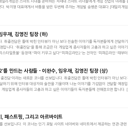
 데일리게임은 스마트 시대를 준비하는 차세대 스마트 리더들에게 게임 산업의 미래를 
다. 박지영 대표에게서 바통을 받은 두번째 주자는 게임빌 송병준 대표다.[데일리게임
국이 글로벌 트렌드에 뒤쳐진다는 것은 참으로 안타깝고 부끄러운 일입니다. 현재 전세
카테고리가 없는 국가는 한국을 포함해 5개 국가밖에 없습니다. 솔직히 게임빌의 'Bas
 'ZENONIA' 같은 게임들이
임우재, 김영진 팀장 (하)
. 취중진담은 틀에 박힌 인터뷰가 아닌 보다 진솔한 이야기를 독자분들에게 전달하기
정입니다. '취중진담'을 통해 조금은 더 게임업계 종사자들의 고충과 하고 싶은 이야
리스타일풋볼' 등장에 "파이 키우고 싶다"'피파온라인2'는 전작인 '피파온라인' 때부터
축구게임 가운데 생각나는 게임이 무엇인가요?' 라고 묻는다면 열에 아홉은 '피파온라
'를 만드는 사람들 - 이완수, 임우재, 김영진 팀장 (상)
중진담'이라는 새로운 코너를 선보입니다. 취중진담은 틀에 박힌 인터뷰가 아닌 보다
달하기 위해 인터뷰 대상자와 술잔을 기울이며 나눈 이야기를 가감없이 전달할 예정
 더 게임업계 종사자들의 고충과 하고 싶은 이야기들이 독자분들께 전해졌으면 합니다. 
 세번째 주자들은 세번째 시간인 만큼 3명으로 선정했습니다. 바로 인기 온라인 축구
 기획-개발-사업 팀장들입니다. 기획을 책임지고 있는 임우재 팀장, 개발을 책임지고 
있는 이완
슬기, 패스트핑, 그리고 아르바이트
넷마블, 2분기 매출 7492억
크래프톤, '게임스
를 선보입니다. 이 코너는 인기 포털 사이트 네이버와 네이트에서 제공하는 연관-관련
원 기록
5종 공개