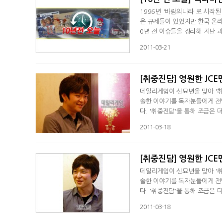
1996년 '바람의나라'로 시작
은 규제들이 있었지만 한국 온라
0년 전 이슈들을 정리해 지난 과
(수): 군대서도 아케이드 게임
2011-03-21
군대에서 게임을 즐길 수 있게 
장병과 군인가족의 복지 증진 
[취중진담] 영원한 JCE맨
데일리게임이 신묘년을 맞아 '취
솔한 이야기를 독자분들에게 전
다. '취중진담'을 통해 조금은
일리게임 허준 기자]◆'비행슈팅
2011-03-18
겠죠. 그렇다면 그 다음으로 
다. 두 단어 모두 JCE를 대표하
[취중진담] 영원한 JCE맨
데일리게임이 신묘년을 맞아 '취
솔한 이야기를 독자분들에게 전
다. '취중진담'을 통해 조금은
일리게임 허준 기자]취중진담의 
2011-03-18
있는 장지웅 본부장입니다. 장지
가 많을 것이라고 생각하기 십