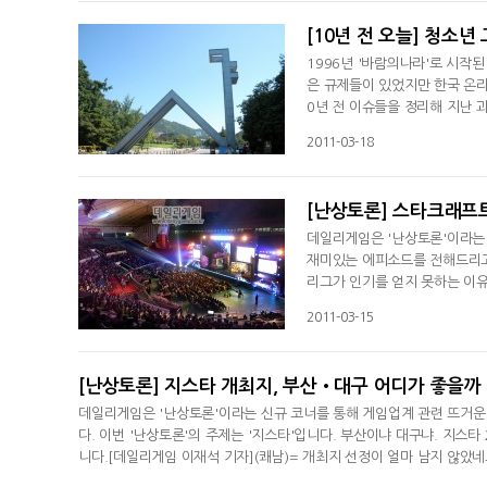
[10년 전 오늘] 청소
1996년 '바람의나라'로 시작
은 규제들이 있었지만 한국 온라
0년 전 이슈들을 정리해 지난 과
(일): 애니미디어-서울대, 게
2011-03-18
다. 10년 전 3월 11일 게
타이쿤’의 개발유지 보수를 위
[난상토론] 스타크래프트
데일리게임은 '난상토론'이라는
재미있는 에피소드를 전해드리고자
리그가 인기를 얻지 못하는 이유
이쯤와서 '스타크래프트2'(이하
2011-03-15
식이 들려오네요.(까도남)= 
주된 요인이 아닐까라는 생각도 
[난상토론] 지스타 개최지, 부산•대구 어디가 좋을까
데일리게임은 '난상토론'이라는 신규 코너를 통해 게임업계 관련 뜨거
다. 이번 '난상토론'의 주제는 '지스타'입니다. 부산이냐 대구냐. 지스타
니다.[데일리게임 이재석 기자](쾌남)= 개최지 선정이 얼마 남지 않았네요
행 중이라고 하네요. 검토 마치면 오는 10일이나 이번주 중에 발표한다