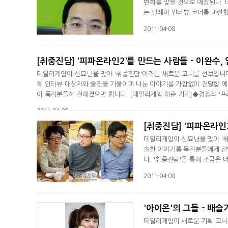
변화를 맞을 것으로 예상된다.
는 릴레이 인터뷰 코너를 마련했
준 기자]"게임 강국이라는 한
2011-04-08
으로 애플 앱스토어 내에 게임 
all Superstars'나
[취중진담] '피파온라인2'를 만드는 사람들 - 이완수, 
데일리게임이 신묘년을 맞아 '취중진담'이라는 새로운 코너를 선보입니다
해 인터뷰 대상자와 술잔을 기울이며 나눈 이야기를 가감없이 전달할 예
이 독자분들께 전해졌으면 합니다. [데일리게임 허준 기자]◆경쟁작 '프
경쟁작 없이 꾸준히 인기를 누려왔습니다. 한국 게이머들에게 '온라인 
2011-04-08
[취중진담] '피파온라인2
데일리게임이 신묘년을 맞아 '취
솔한 이야기를 독자분들에게 전
다. '취중진담'을 통해 조금은
일리게임 허준 기자]취중진담의
2011-04-08
'피파온라인2'를 책임지고 있는
김영진 팀장, 사업을 책임지고 
'아이온'의 그들 - 배
데일리게임이 새로운 기획 코너